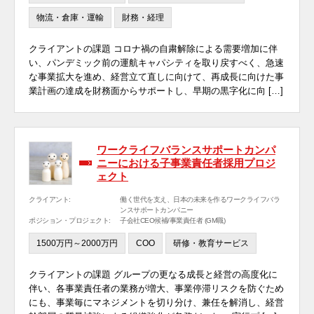
物流・倉庫・運輸
財務・経理
クライアントの課題 コロナ禍の自粛解除による需要増加に伴
い、パンデミック前の運航キャパシティを取り戻すべく、急速
な事業拡大を進め、経営立て直しに向けて、再成長に向けた事
業計画の達成を財務面からサポートし、早期の黒字化に向 […]
ワークライフバランスサポートカンパ
ニーにおける子事業責任者採用プロジ
ェクト
クライアント:
働く世代を支え、日本の未来を作るワークライフバラ
ンスサポートカンパニー
ポジション・プロジェクト:
子会社CEO候補/事業責任者 (GM職)
1500万円～2000万円
COO
研修・教育サービス
クライアントの課題 グループの更なる成長と経営の高度化に
伴い、各事業責任者の業務が増大、事業停滞リスクを防ぐため
にも、事業毎にマネジメントを切り分け、兼任を解消し、経営