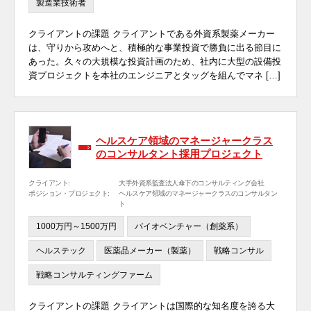
製造業技術者
クライアントの課題 クライアントである外資系製薬メーカー
は、守りから攻めへと、積極的な事業投資で勝負に出る節目に
あった。久々の大規模な投資計画のため、社内に大型の設備投
資プロジェクトを本社のエンジニアとタッグを組んでマネ […]
ヘルスケア領域のマネージャークラス
のコンサルタント採用プロジェクト
クライアント:
大手外資系監査法人傘下のコンサルティング会社
ポジション・プロジェクト:
ヘルスケア領域のマネージャークラスのコンサルタン
ト
1000万円～1500万円
バイオベンチャー（創薬系）
ヘルステック
医薬品メーカー（製薬）
戦略コンサル
戦略コンサルティングファーム
クライアントの課題 クライアントは国際的な知名度を誇る大