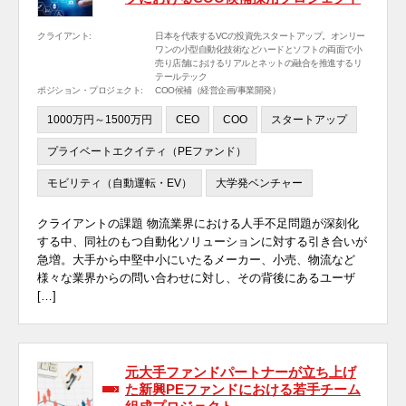
クライアント:
日本を代表するVCの投資先スタートアップ。オンリー
ワンの小型自動化技術などハードとソフトの両面で小
売り店舗におけるリアルとネットの融合を推進するリ
テールテック
ポジション・プロジェクト:
COO候補（経営企画/事業開発）
1000万円～1500万円
CEO
COO
スタートアップ
プライベートエクイティ（PEファンド）
モビリティ（自動運転・EV）
大学発ベンチャー
クライアントの課題 物流業界における人手不足問題が深刻化
する中、同社のもつ自動化ソリューションに対する引き合いが
急増。大手から中堅中小にいたるメーカー、小売、物流など
様々な業界からの問い合わせに対し、その背後にあるユーザ
[…]
元大手ファンドパートナーが立ち上げ
た新興PEファンドにおける若手チーム