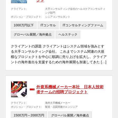
クト
クライアント:
大手コンサルティング会社のヘルスケアコンサルティ
ング部門
ポジション・プロジェクト:
シニアコンサルタント
1000万円以下
ITコンサル
ITコンサルティングファーム
グローバル展開／海外拠点
ヘルステック
クライアントの課題 クライアントはシステム領域を強みとす
る大手コンサルティング会社。 これまでシステム関連の大規
模なプロジェクトを中心に順調に売り上げを拡大し、クライア
ントの海外進出を支援するための海外展開も加速してきた […]
外資系機械メーカー本社 日本人技術
者チームの招聘プロジェクト
クライアント:
海外大手機械メーカー
ポジション・プロジェクト:
製造・品質関連のエンジニア
1500万円～2000万円
グローバル展開／海外拠点