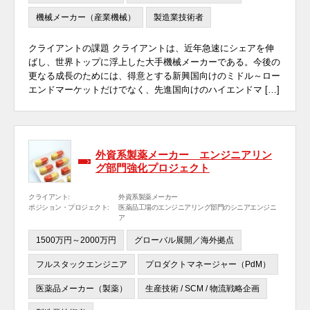
機械メーカー（産業機械）
製造業技術者
クライアントの課題 クライアントは、近年急速にシェアを伸
ばし、世界トップに浮上した大手機械メーカーである。今後の
更なる成長のためには、得意とする新興国向けのミドル～ロー
エンドマーケットだけでなく、先進国向けのハイエンドマ […]
外資系製薬メーカー エンジニアリン
グ部門強化プロジェクト
クライアント:
外資系製薬メーカー
ポジション・プロジェクト:
医薬品工場のエンジニアリング部門のシニアエンジニ
ア
1500万円～2000万円
グローバル展開／海外拠点
フルスタックエンジニア
プロダクトマネージャー（PdM）
医薬品メーカー（製薬）
生産技術 / SCM / 物流戦略企画