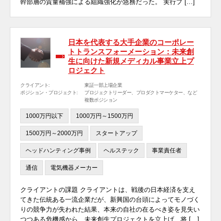
幹部層の質量補強による組織強化が急務だった。 実行プ […]
日本を代表する大手企業のコーポレー
トトランスフォーメーション：未来創
生に向けた新規メディカル事業立上プ
ロジェクト
クライアント:
東証一部上場企業
ポジション・プロジェクト:
プロジェクトリーダー、プロダクトマーケター、など
複数ポジション
1000万円以下
1000万円～1500万円
1500万円～2000万円
スタートアップ
ヘッドハンティング事例
ヘルステック
事業責任者
通信
電気機器メーカー
クライアントの課題 クライアントは、戦後の日本経済を支え
てきた伝統ある一流企業だが、新興国の台頭によってモノづく
りの競争力が失われた結果、本来の自社の在るべき姿を見失い
つつある危機感から、未来創生プロジェクトを立上げ、将 […]