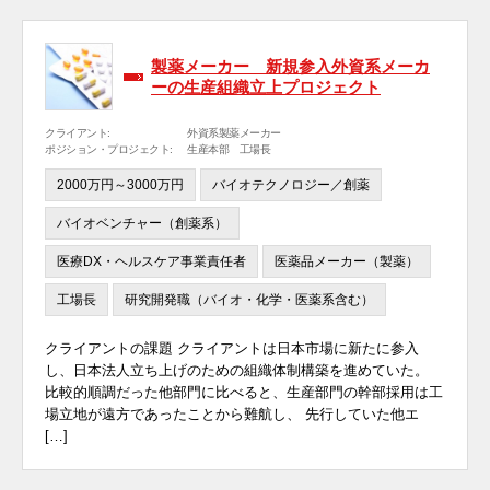
製薬メーカー 新規参入外資系メーカ
ーの生産組織立上プロジェクト
クライアント:
外資系製薬メーカー
ポジション・プロジェクト:
生産本部 工場長
2000万円～3000万円
バイオテクノロジー／創薬
バイオベンチャー（創薬系）
医療DX・ヘルスケア事業責任者
医薬品メーカー（製薬）
工場長
研究開発職（バイオ・化学・医薬系含む）
クライアントの課題 クライアントは日本市場に新たに参入
し、日本法人立ち上げのための組織体制構築を進めていた。
比較的順調だった他部門に比べると、生産部門の幹部採用は工
場立地が遠方であったことから難航し、 先行していた他エ
[…]