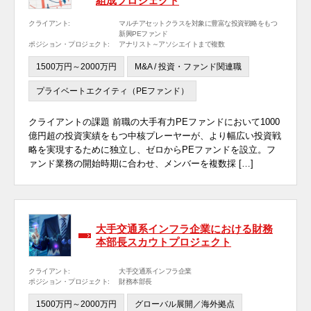
組成プロジェクト
クライアント:
マルチアセットクラスを対象に豊富な投資戦略をもつ
新興PEファンド
ポジション・プロジェクト:
アナリスト～アソシエイトまで複数
1500万円～2000万円
M&A / 投資・ファンド関連職
プライベートエクイティ（PEファンド）
クライアントの課題 前職の大手有力PEファンドにおいて1000
億円超の投資実績をもつ中核プレーヤーが、より幅広い投資戦
略を実現するために独立し、ゼロからPEファンドを設立。フ
ァンド業務の開始時期に合わせ、メンバーを複数採 […]
大手交通系インフラ企業における財務
本部長スカウトプロジェクト
クライアント:
大手交通系インフラ企業
ポジション・プロジェクト:
財務本部長
1500万円～2000万円
グローバル展開／海外拠点