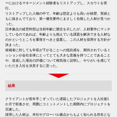
ーにおけるマネージメント経験者をリストアップし、スカウトを実
行。
リストアップした人物の中で、年齢は想定よりも高いが経歴、実績と
もに抜きんでており、第一優先要件にまさしく合致した人材が見つか
った。
日本拠点の経営幹部は当初年齢に懸念を示したが、人材要件にマッチ
しているのであれば、年齢よりも抱えている課題を解決できる人材な
のかというところを重視すべきと提案し、この人材を採用する方針が
決まった。
候補者に対しても年収が下がることへの抵抗感を、期待されているミ
ッションが会社全体にとってとても大きな意義を持つことであること
や、達成した場合の評価について根気強く説明し、やりがいを感じて
いただき入社を決意するに至った。
結果
クライアントが長年手こずっていた遅延したプロジェクトを入社後1
か月で前進させ、周囲にコミットメントした期限内にプロジェクトを
完遂した。
採用した人材は、本社やグローバル拠点からもよく知られる存在とな