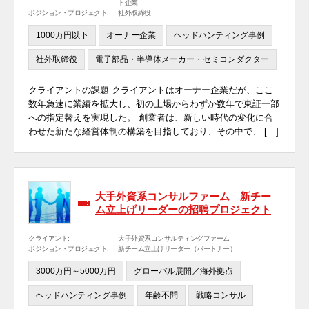
ト企業
ポジション・プロジェクト:
社外取締役
1000万円以下
オーナー企業
ヘッドハンティング事例
社外取締役
電子部品・半導体メーカー・セミコンダクター
クライアントの課題 クライアントはオーナー企業だが、ここ
数年急速に業績を拡大し、初の上場からわずか数年で東証一部
への指定替えを実現した。 創業者は、新しい時代の変化に合
わせた新たな経営体制の構築を目指しており、その中で、 […]
大手外資系コンサルファーム 新チー
ム立上げリーダーの招聘プロジェクト
クライアント:
大手外資系コンサルティングファーム
ポジション・プロジェクト:
新チーム立上げリーダー（パートナー）
3000万円～5000万円
グローバル展開／海外拠点
ヘッドハンティング事例
年齢不問
戦略コンサル