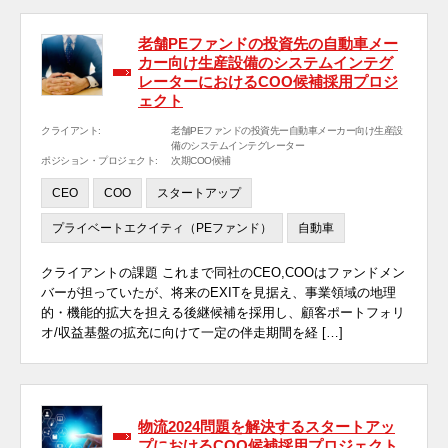
老舗PEファンドの投資先の自動車メー
カー向け生産設備のシステムインテグ
レーターにおけるCOO候補採用プロジ
ェクト
クライアント:
老舗PEファンドの投資先ー自動車メーカー向け生産設
備のシステムインテグレーター
ポジション・プロジェクト:
次期COO候補
CEO
COO
スタートアップ
プライベートエクイティ（PEファンド）
自動車
クライアントの課題 これまで同社のCEO,COOはファンドメン
バーが担っていたが、将来のEXITを見据え、事業領域の地理
的・機能的拡大を担える後継候補を採用し、顧客ポートフォリ
オ/収益基盤の拡充に向けて一定の伴走期間を経 […]
物流2024問題を解決するスタートアッ
プにおけるCOO候補採用プロジェクト