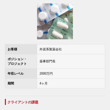
お客様
外資系製薬会社
ポジション・
薬事部門長
プロジェクト
年収レベル
2000万円
期間
4ヶ月
クライアントの課題