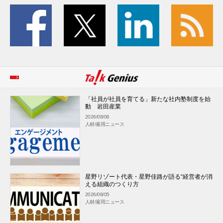
「社員が社員を育てる」新たな社内塾制度を始
動 岩田産業
2026/08/06
人材/雇用ニュース
星野リゾート代表・星野佳路が語る“経営者が消
える組織のつくり方
2026/08/05
人材/雇用ニュース