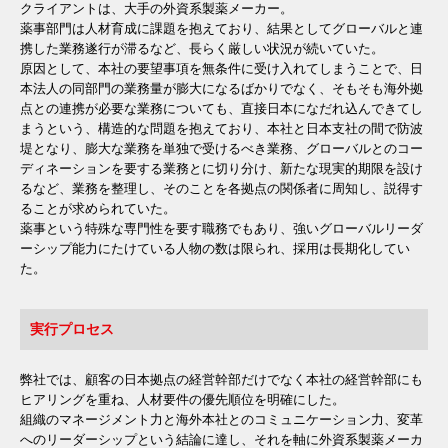
クライアントは、大手の外資系製薬メーカー。
薬事部門は人材育成に課題を抱えており、結果としてグローバルと連
携した業務遂行が滞るなど、長らく厳しい状況が続いていた。
原因として、本社の要望事項を無条件に受け入れてしまうことで、日
本法人の同部門の業務量が膨大になるばかりでなく、そもそも海外拠
点との連携が必要な業務についても、直接日本になだれ込んできてし
まうという、構造的な問題を抱えており、本社と日本支社の間で防波
堤となり、膨大な業務を単独で受けるべき業務、グローバルとのコー
ディネーションを要する業務とに切り分け、新たな現実的期限を設け
るなど、業務を整理し、そのことを各拠点の関係者に周知し、説得す
ることが求められていた。
薬事という特殊な専門性を要す職務でもあり、強いグローバルリーダ
ーシップ能力にたけている人物の数は限られ、採用は長期化してい
た。
実行プロセス
弊社では、顧客の日本拠点の経営幹部だけでなく本社の経営幹部にも
ヒアリングを重ね、人材要件の優先順位を明確にした。
組織のマネージメント力と海外本社とのコミュニケーション力、変革
へのリーダーシップという結論に達し、それを軸に外資系製薬メーカ