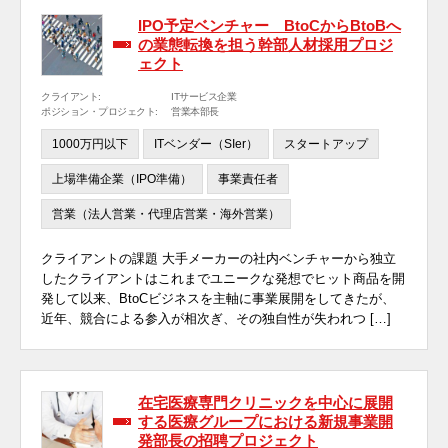
IPO予定ベンチャー BtoCからBtoBへ
の業態転換を担う幹部人材採用プロジ
ェクト
クライアント:
ITサービス企業
ポジション・プロジェクト:
営業本部長
1000万円以下
ITベンダー（SIer）
スタートアップ
上場準備企業（IPO準備）
事業責任者
営業（法人営業・代理店営業・海外営業）
クライアントの課題 大手メーカーの社内ベンチャーから独立
したクライアントはこれまでユニークな発想でヒット商品を開
発して以来、BtoCビジネスを主軸に事業展開をしてきたが、
近年、競合による参入が相次ぎ、その独自性が失われつ […]
在宅医療専門クリニックを中心に展開
する医療グループにおける新規事業開
発部長の招聘プロジェクト