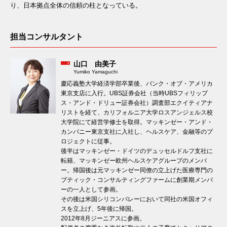
り、日本拠点全体の信頼の柱となっている。
担当コンサルタント
山口 由美子
Yumiko Yamaguchi
慶応義塾大学経済学部卒業後、バンク・オブ・アメリカ
東京支店に入行。UBS証券会社（当時UBSフィリップ
ス・アンド・ドリュー証券会社）調査部エクイティアナ
リストを経て、カリフォルニア大学ロスアンジェルス校
大学院にて経営学修士を取得。マッキンゼー・アンド・
カンパニー東京支社に入社し、ヘルスケア、金融等のプ
ロジェクトに従事。
後半はマッキンゼー・ドイツのデュッセルドルフ支社に
転籍、マッキンゼー欧州ヘルスケアグループのメンバ
ー。帰国後は元マッキンゼー同僚の立上げた医療専門の
ブティック・コンサルティングファームに創業期メンバ
ーの一人として参画。
その後は米国シリコンバレーにおいて同社の米国オフィ
スを立上げ、5年後に帰国。
2012年8月ジーニアスに参画。