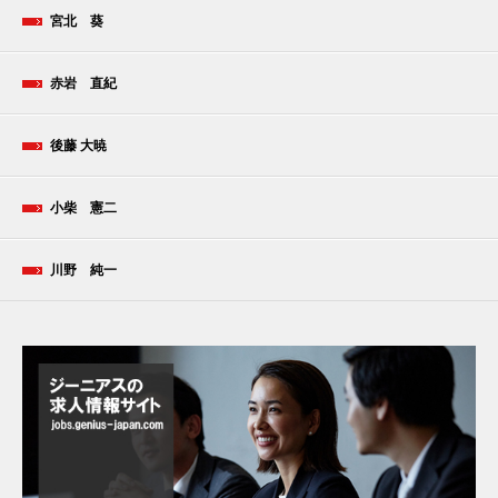
宮北 葵
赤岩 直紀
後藤 大暁
小柴 憲二
川野 純一