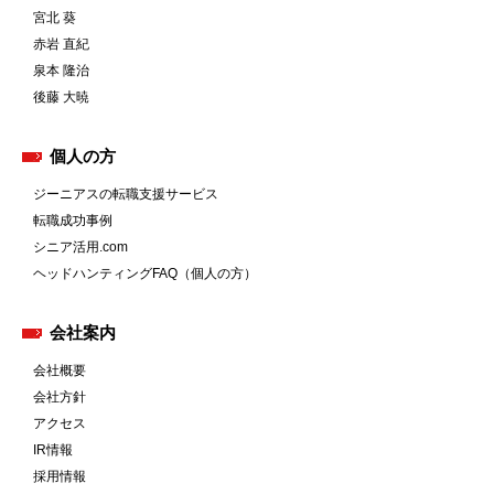
宮北 葵
赤岩 直紀
泉本 隆治
後藤 大暁
個人の方
ジーニアスの転職支援サービス
転職成功事例
シニア活用.com
ヘッドハンティングFAQ（個人の方）
会社案内
会社概要
会社方針
アクセス
IR情報
採用情報