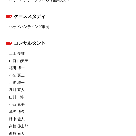
ヘッドハンティングFAQ（企業の方）
ケーススタディ
ヘッドハンティング事例
コンサルタント
三上 俊輔
山口 由美子
福田 博一
小柴 憲二
川野 純一
及川 直人
山川 博
小西 晃平
草野 博俊
幡中 健人
髙橋 啓士郎
西原 石人