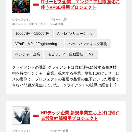
ITサービス企業 エンジニア組織強化に
伴うVPoE採用プロジェクト
クライアント:
ITサービス業
ポジション・プロジェクト:
VPoE候補
1000万円～1500万円
AI・IoTソリューション
VPoE（VP of Engineering）
ヘッドハンティング事例
ベンチャー企業
モビリティ（自動運転・EV）
クライアントの課題 クライアントは自動運転に関する先進技
術を持つベンチャー企業。拡大する事業、増加し続けるサービ
スの裏側で、プロジェクトの遅延や品質の低下といった看過で
きない問題が発生していた。 クライアントの組織は経営 […]
HRテック企業 新規事業立ち上げに関す
る営業幹部採用プロジェクト
クライアント:
HRテック企業