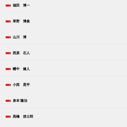
福田 博一
草野 博俊
山川 博
西原 石人
幡中 健人
小西 晃平
泉本 隆治
髙橋 啓士郎