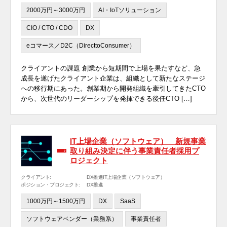
2000万円～3000万円
AI・IoTソリューション
CIO / CTO / CDO
DX
eコマース／D2C（DirecttoConsumer）
クライアントの課題 創業から短期間で上場を果たすなど、急
成長を遂げたクライアント企業は、組織として新たなステージ
への移行期にあった。創業期から開発組織を牽引してきたCTO
から、次世代のリーダーシップを発揮できる後任CTO […]
IT上場企業（ソフトウェア） 新規事業
取り組み決定に伴う事業責任者採用プ
ロジェクト
クライアント:
DX推進IT上場企業（ソフトウェア）
ポジション・プロジェクト:
DX推進
1000万円～1500万円
DX
SaaS
ソフトウェアベンダー（業務系）
事業責任者