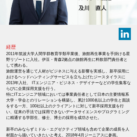
経歴
2011年筑波大学人間学群教育学類卒業後、旅館再生事業を手掛ける星
野リゾートに入社。伊豆・青森2拠点の旅館再生に料飲部門責任者と
して携わる。
旅館運営を通じて人材がビジネスに与える影響を実感し、新卒採用に
おけるヘッドハンティングサービスを立ち上げたジースタイラスに
2013年入社、 ITエンジニア・ビジネス・デザイナーなどの学生集客な
らびに企業採用支援を行う。
特にITエンジニア領域においては事業責任者として日本の主要情報系
大学・学会とのリレーションを構築し、累計1000名以上の学生と面談
をする一方、100社以上のクライアントに対して新卒採用支援を行
い、従来の手法では採用できないデータサイエンスやプログラミング
に精通する学部生、修士、博士の採用を成功させた。
新卒のみならずミドル・エグゼクティブ領域も含めて企業の成長を人
材面から描いていきたいと考え、2018年4月ジーニアスに参画。