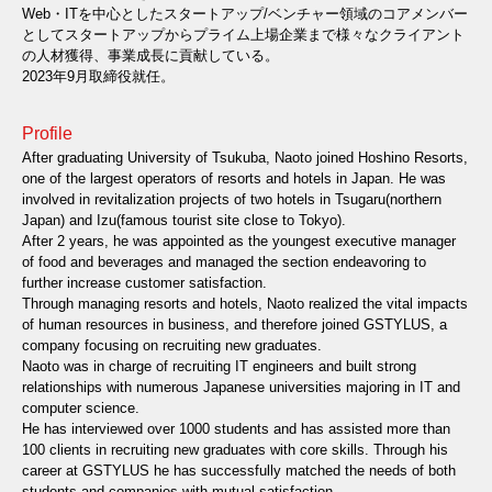
Web・ITを中心としたスタートアップ/ベンチャー領域のコアメンバー
としてスタートアップからプライム上場企業まで様々なクライアント
の人材獲得、事業成長に貢献している。
2023年9月取締役就任。
Profile
After graduating University of Tsukuba, Naoto joined Hoshino Resorts,
one of the largest operators of resorts and hotels in Japan. He was
involved in revitalization projects of two hotels in Tsugaru(northern
Japan) and Izu(famous tourist site close to Tokyo).
After 2 years, he was appointed as the youngest executive manager
of food and beverages and managed the section endeavoring to
further increase customer satisfaction.
Through managing resorts and hotels, Naoto realized the vital impacts
of human resources in business, and therefore joined GSTYLUS, a
company focusing on recruiting new graduates.
Naoto was in charge of recruiting IT engineers and built strong
relationships with numerous Japanese universities majoring in IT and
computer science.
He has interviewed over 1000 students and has assisted more than
100 clients in recruiting new graduates with core skills. Through his
career at GSTYLUS he has successfully matched the needs of both
students and companies with mutual satisfaction.