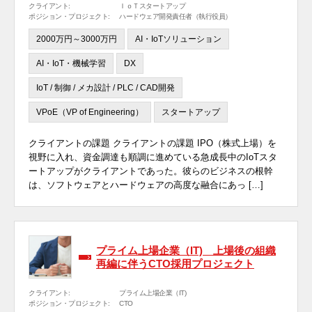
クライアント:
ＩｏＴスタートアップ
ポジション・プロジェクト:
ハードウェア開発責任者（執行役員）
2000万円～3000万円
AI・IoTソリューション
AI・IoT・機械学習
DX
IoT / 制御 / メカ設計 / PLC / CAD開発
VPoE（VP of Engineering）
スタートアップ
クライアントの課題 クライアントの課題 IPO（株式上場）を
視野に入れ、資金調達も順調に進めている急成長中のIoTスタ
ートアップがクライアントであった。彼らのビジネスの根幹
は、ソフトウェアとハードウェアの高度な融合にあっ […]
プライム上場企業（IT) 上場後の組織
再編に伴うCTO採用プロジェクト
クライアント:
プライム上場企業（IT)
ポジション・プロジェクト:
CTO