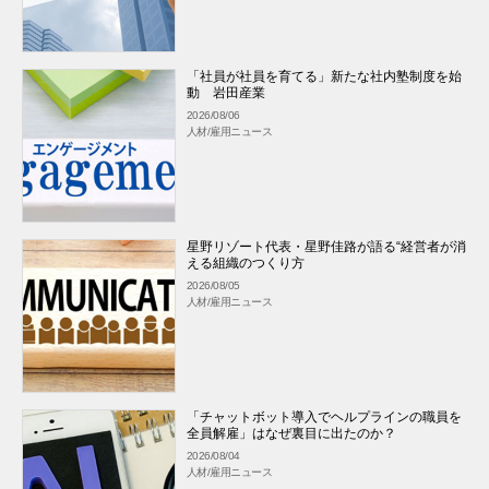
「社員が社員を育てる」新たな社内塾制度を始
動 岩田産業
2026/08/06
人材/雇用ニュース
星野リゾート代表・星野佳路が語る“経営者が消
える組織のつくり方
2026/08/05
人材/雇用ニュース
「チャットボット導入でヘルプラインの職員を
全員解雇」はなぜ裏目に出たのか？
2026/08/04
人材/雇用ニュース