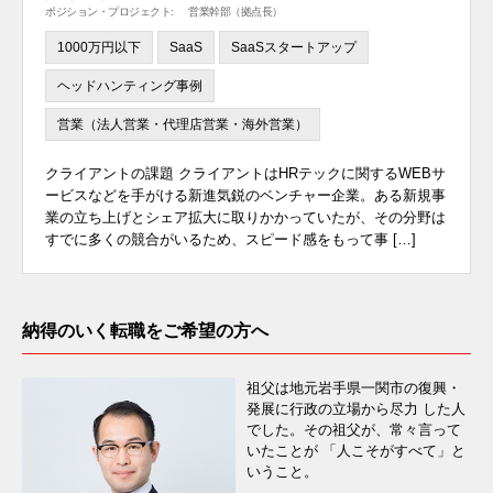
ポジション・プロジェクト:
営業幹部（拠点長）
1000万円以下
SaaS
SaaSスタートアップ
ヘッドハンティング事例
営業（法人営業・代理店営業・海外営業）
クライアントの課題 クライアントはHRテックに関するWEBサ
ービスなどを手がける新進気鋭のベンチャー企業。ある新規事
業の立ち上げとシェア拡大に取りかかっていたが、その分野は
すでに多くの競合がいるため、スピード感をもって事 […]
納得のいく転職をご希望の方へ
祖父は地元岩手県一関市の復興・
発展に行政の立場から尽力 した人
でした。その祖父が、常々言って
いたことが 「人こそがすべて」と
いうこと。