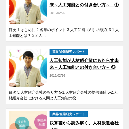
来～人工知能との付き合い方～ ①
2016/02/26
目次 1.はじめに 2.各章のポイント 3.人工知能（AI）の現在 3-1.人
工知能とは？ 3-2.人...
業界/企業研究レポート
人工知能が人材紹介業にもたらす未
来～人工知能との付き合い方～ ③
2016/02/26
目次 5.人材紹介会社のあり方 5-1.人材紹介会社の提供価値 5-2.人
材紹介会社における人間と人工知能の役...
業界/企業研究レポート
決算書から読み解く、人材派遣会社