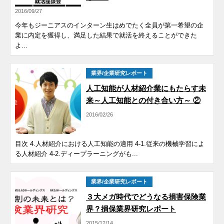
2016/09/27
今年もジーニアスのインターン生はめでたく全員が第一希望の企
業に内定を獲得し、満足した結果で就活を終えることができた
よ...
業界/企業研究レポート
人工知能が人材紹介業にもたらす未
来～人工知能との付き合い方～ ②
2016/02/26
目次 4.人材紹介における人工知能の適用 4-1.従来の機械学習によ
る人材紹介 4-2.ディープラーニングがも...
業界/企業研究レポート
３大メガ時代でどうなる損害保険業
界？損保業界研究レポート
2015/12/14