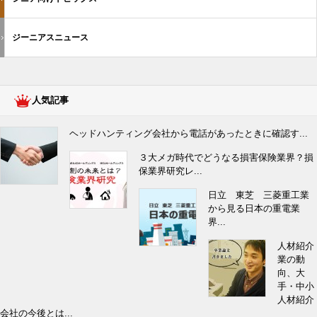
ジーニアスニュース
人気記事
ヘッドハンティング会社から電話があったときに確認す...
３大メガ時代でどうなる損害保険業界？損
保業界研究レ...
日立 東芝 三菱重工業
から見る日本の重電業
界...
人材紹介
業の動
向、大
手・中小
人材紹介
会社の今後とは...