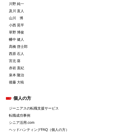
川野 純一
及川 直人
山川 博
小西 晃平
草野 博俊
幡中 健人
髙橋 啓士郎
西原 石人
宮北 葵
赤岩 直紀
泉本 隆治
後藤 大暁
個人の方
ジーニアスの転職支援サービス
転職成功事例
シニア活用.com
ヘッドハンティングFAQ（個人の方）