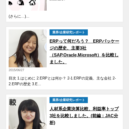
(さらに…)...
業界/企業研究レポート
ERPって何だろう？ ERPパッケー
ジの歴史、主要3社
（SAP,Oracle,Microsoft）を比較し
ました。
2015/06/27
目次 1.はじめに 2.ERPとは何か？ 2-1.ERPの定義、主な会社 2-
2.ERPの歴史 3.E...
業界/企業研究レポート
人材系企業決算比較、利益率トップ
3社を比較しました。(前編：JAC分
析)