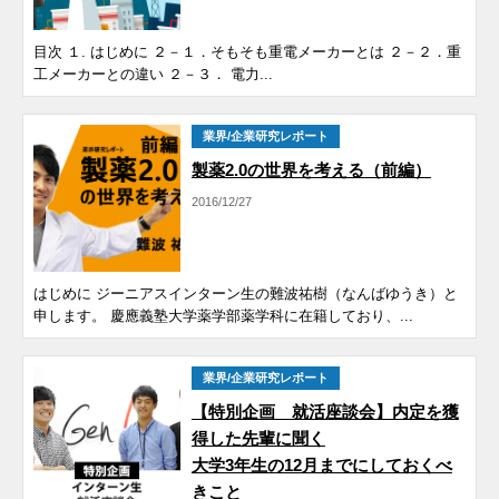
目次 １. はじめに ２－１．そもそも重電メーカーとは ２－２．重
工メーカーとの違い ２－３． 電力...
業界/企業研究レポート
製薬2.0の世界を考える（前編）
2016/12/27
はじめに ジーニアスインターン生の難波祐樹（なんばゆうき）と
申します。 慶應義塾大学薬学部薬学科に在籍しており、...
業界/企業研究レポート
【特別企画 就活座談会】内定を獲
得した先輩に聞く
大学3年生の12月までにしておくべ
きこと