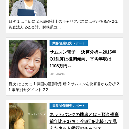
目次 1.はじめに 2.公認会計士のキャリアパスには何があるか 2-1.
監査法人 2-2.会計、財務系コ...
業界/企業研究レポート
サムスン電子 決算分析～2015年
Q1決算は復調傾向、平均年収は
1108万円～
2015/04/16
目次 はじめに 1.韓国の証券取引所 2.サムスンを決算書から分析 2-
1.事業別セグメント 2-2....
業界/企業研究レポート
ネットバンクの勝者とは－預金残高
前年比＋37％！全8行を比較して見
えたネット銀行のチャンス