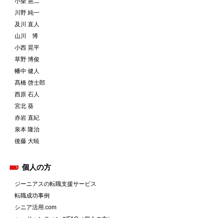
小柴 憲二
川野 純一
及川 直人
山川 博
小西 晃平
草野 博俊
幡中 健人
髙橋 啓士郎
西原 石人
宮北 葵
赤岩 直紀
泉本 隆治
後藤 大暁
個人の方
ジーニアスの転職支援サービス
転職成功事例
シニア活用.com