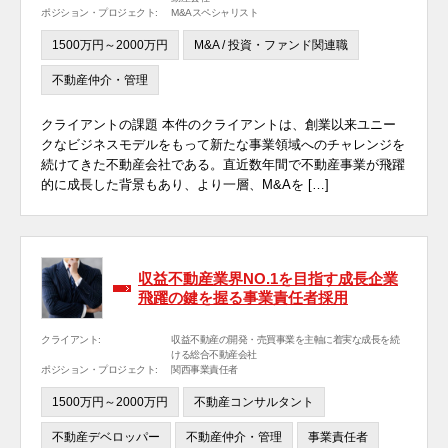
ポジション・プロジェクト:
M&Aスペシャリスト
1500万円～2000万円
M&A / 投資・ファンド関連職
不動産仲介・管理
クライアントの課題 本件のクライアントは、創業以来ユニー
クなビジネスモデルをもって新たな事業領域へのチャレンジを
続けてきた不動産会社である。直近数年間で不動産事業が飛躍
的に成長した背景もあり、より一層、M&Aを […]
収益不動産業界NO.1を目指す成長企業
飛躍の鍵を握る事業責任者採用
クライアント:
収益不動産の開発・売買事業を主軸に着実な成長を続
ける総合不動産会社
ポジション・プロジェクト:
関西事業責任者
1500万円～2000万円
不動産コンサルタント
不動産デベロッパー
不動産仲介・管理
事業責任者