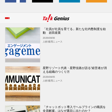
「社員が社員を育てる」新たな社内塾制度を始
動 岩田産業
2026/08/06
人材/雇用ニュース
星野リゾート代表・星野佳路が語る“経営者が消
える組織のつくり方
2026/08/05
人材/雇用ニュース
「チャットボット導入でヘルプラインの職員を
全員解雇」はなぜ裏目に出たのか？