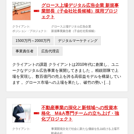
グロース上場デジタル広告企業 新規事
業部長（子会社社長候補）採用プロジ
ェクト
クライアント:
グロース上場デジタル広告企業
ポジション・プロジェクト:
新規事業責任者（子会社社長候補）
1500万円～2000万円
デジタルマーケティング
事業責任者
広告代理店
クライアントの課題 クライアントは2010年代に創業し、ユニ
ークなデジタル広告事業を展開してきました 。精鋭部隊で上
場を実現し、数百億円の売上を誇る高収益モデルを構築してい
ます 。グロース市場への上場を果たし、破竹の勢い […]
不動産事業の深化と新領域への投資本
格化 M&A専門チームの立ち上げ・強
化プロジェクト
クライアント:
事業開発文化で社会に新たな価値を生み続ける上場不
動産会社