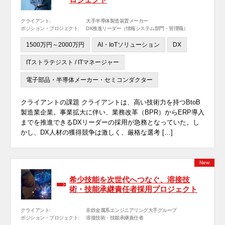
クライアント:
大手半導体製造装置メーカー
ポジション・プロジェクト:
DX推進リーダー（情報システム部門・管理職）
1500万円～2000万円
AI・IoTソリューション
DX
ITストラテジスト / ITマネージャー
電子部品・半導体メーカー・セミコンダクター
クライアントの課題 クライアントは、高い技術力を持つBtoB
製造業企業。事業拡大に伴い、業務改革（BPR）からERP導入
までを推進できるDXリーダーの採用が急務となっていた。し
かし、DX人材の獲得競争は激しく、厳格な選考 […]
New
希少技能を次世代へつなぐ、溶接技
術・技能承継責任者採用プロジェクト
クライアント:
非鉄金属系エンジニアリング大手グループ
ポジション・プロジェクト:
溶接技術・技能承継責任者