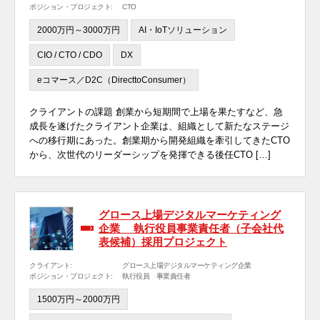
ポジション・プロジェクト:
CTO
2000万円～3000万円
AI・IoTソリューション
CIO / CTO / CDO
DX
eコマース／D2C（DirecttoConsumer）
クライアントの課題 創業から短期間で上場を果たすなど、急
成長を遂げたクライアント企業は、組織として新たなステージ
への移行期にあった。創業期から開発組織を牽引してきたCTO
から、次世代のリーダーシップを発揮できる後任CTO […]
グロース上場デジタルマーケティング
企業 執行役員事業責任者（子会社代
表候補）採用プロジェクト
クライアント:
グロース上場デジタルマーケティング企業
ポジション・プロジェクト:
執行役員 事業責任者
1500万円～2000万円