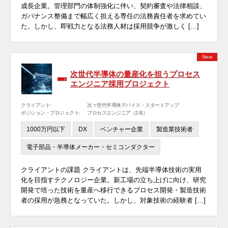
成長企業。管理部門の体制強化に伴い、契約審査や法律相談、
ガバナンス整備まで幅広く担える専任の法務責任者を求めてい
た。しかし、即戦力となる法務人材は採用競争が激しく […]
New
次世代半導体の量産化を担うプロセス
エンジニア採用プロジェクト
クライアント:
次々世代半導体デバイス・スタートアップ
ポジション・プロジェクト:
プロセスエンジニア（2名）
1000万円以下
DX
ベンチャー企業
製造業技術者
電子部品・半導体メーカー・セミコンダクター
クライアントの課題 クライアントは、先端半導体技術の実用
化を目指すテクノロジー企業。新工場の立ち上げに向け、研究
開発で培った技術を量産へ移行できるプロセス開発・製造技術
者の採用が急務となっていた。しかし、対象技術の経験者 […]