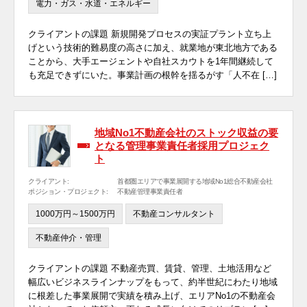
電力・ガス・水道・エネルギー
クライアントの課題 新規開発プロセスの実証プラント立ち上
げという技術的難易度の高さに加え、就業地が東北地方である
ことから、大手エージェントや自社スカウトを1年間継続して
も充足できずにいた。事業計画の根幹を揺るがす「人不在 […]
地域No1不動産会社のストック収益の要
となる管理事業責任者採用プロジェク
ト
クライアント:
首都圏エリアで事業展開する地域No1総合不動産会社
ポジション・プロジェクト:
不動産管理事業責任者
1000万円～1500万円
不動産コンサルタント
不動産仲介・管理
クライアントの課題 不動産売買、賃貸、管理、土地活用など
幅広いビジネスラインナップをもって、約半世紀にわたり地域
に根差した事業展開で実績を積み上げ、エリアNo1の不動産会