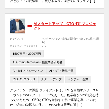
社となっていた依頼主。更なる成長に向けてのリブラン […]
AIスタートアップ CTO採用プロジェ
クト
クライアント:
AIスタートアップ（当時上場準備中でありその後IPO済
み）
ポジション・プロジェクト:
CTO
1500万円～2000万円
AI / Computer Vision / 機械学習研究者
AI・IoTソリューション
AI・IoT・機械学習
CIO / CTO / CDO
スタートアップ
ベンチャー企業
クライアントの課題 クライアントは、IPOを目指すシリーズA
ラウンドのAIスタートアップであった。創業者がAIの知見を持
っていたため、CEOとCTOを兼務する形で事業を率いていた
が、組織の急拡大に伴い、その体制は限界に近 […]