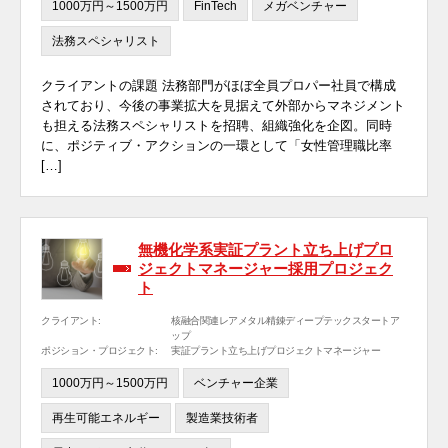
1000万円～1500万円
FinTech
メガベンチャー
法務スペシャリスト
クライアントの課題 法務部門がほぼ全員プロパー社員で構成
されており、今後の事業拡大を見据えて外部からマネジメント
も担える法務スペシャリストを招聘、組織強化を企図。同時
に、ポジティブ・アクションの一環として「女性管理職比率
[…]
無機化学系実証プラント立ち上げプロ
ジェクトマネージャー採用プロジェク
ト
クライアント:
核融合関連レアメタル精錬ディープテックスタートア
ップ
ポジション・プロジェクト:
実証プラント立ち上げプロジェクトマネージャー
1000万円～1500万円
ベンチャー企業
再生可能エネルギー
製造業技術者