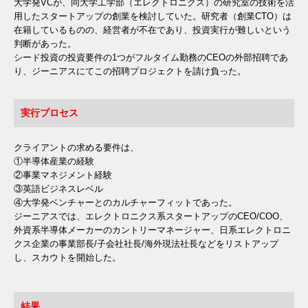
大学発VCが、同大学工学部（エレクトロニクス）の研究室の技術を活
用したスタートアップの創業を検討していた。研究者（創業CTO）は
在籍しているものの、経営者が不在であり、投資実行が難しいという
判断があった。
シード投資の投資要件の1つがフルタイム勤務のCEOの外部招聘であ
り、ジーニアスにてこの招聘プロジェクトを請け負った。
実行プロセス
クライアントの求める要件は、
①半導体産業の経験
②事業マネジメント経験
③英語ビジネスレベル
④大学発ベンチャーとのカルチャーフィットであった。
ジーニアスでは、エレクトロニクス系スタートアップのCEO/COO、
外資系半導体メーカーのカントリーマネージャー、日系エレクトロニ
クス企業の事業部長/子会社社長/海外現法社長などをリストアップ
し、スカウトを開始した。
結果