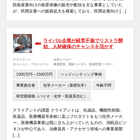
防衛産業向けの衛星画像の販売や配信を主な事業としていた
が、民間企業への販路拡大を模索しており、民間企業向け […]
ライバル企業が経営不振でリストラ開
始、人材確保のチャンスを活かす
クライアント:
化学メーカー
ポジション・プロジェクト:
事業部長、開発リーダー、技術営業リーダー
1000万円～1500万円
ヘッドハンティング事例
事業責任者
化学メーカー（基礎化学）
年齢不問
研究開発職（バイオ・化学・医薬系含む）
クライアントの課題 クライアントは、化成品、機能性樹脂、
医薬品、医療機器等多岐に及ぶプロダクトをもつ化学メーカ
ー。医療機器事業は既に立ち上がっていたものの、消耗品ビジ
ネスが中心であり、治療器具・アクセサリ領域への事業展開
[…]