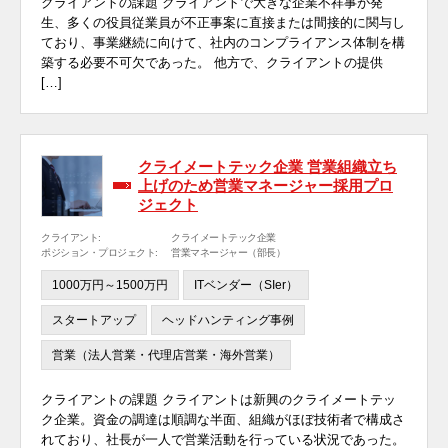
クライアントの課題 クライアントで大きな企業不祥事が発
生、多くの役員従業員が不正事案に直接または間接的に関与し
ており、事業継続に向けて、社内のコンプライアンス体制を構
築する必要不可欠であった。 他方で、クライアントの提供
[…]
クライメートテック企業 営業組織立ち
上げのため営業マネージャー採用プロ
ジェクト
クライアント:
クライメートテック企業
ポジション・プロジェクト:
営業マネージャー（部長）
1000万円～1500万円
ITベンダー（SIer）
スタートアップ
ヘッドハンティング事例
営業（法人営業・代理店営業・海外営業）
クライアントの課題 クライアントは新興のクライメートテッ
ク企業。資金の調達は順調な半面、組織がほぼ技術者で構成さ
れており、社長が一人で営業活動を行っている状況であった。