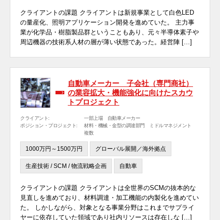
クライアントの課題 クライアントは新規事業として白色LED
の量産化、照明アプリケーション開発を進めていた。 主力事
業が化学品・樹脂製品群ということもあり、元々半導体素子や
周辺機器の技術系人材の層が薄い状態であった。経営陣 […]
自動車メーカー 子会社（専門商社）
の業容拡大・機能強化に向けたスカウ
トプロジェクト
クライアント:
一部上場 自動車メーカー
ポジション・プロジェクト:
材料・機械・金型の調達部門 ミドルマネジメント
複数
1000万円～1500万円
グローバル展開／海外拠点
生産技術 / SCM / 物流戦略企画
自動車
クライアントの課題 クライアントは全世界のSCMの抜本的な
見直しを進めており、材料調達・加工機能の内製化を進めてい
た。 しかしながら、対象となる事業分野はこれまでサプライ
ヤーに依存していた領域であり社内リソースは存在しな […]