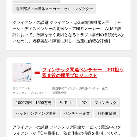
電子部品・半導体メーカー・セミコンダクター
クライアントの課題 クライアントは金融端末機器大手、キャ
ッシュディスペンサーの北米シェアNO1メーカー。 ATMの設
計において、故障を招く要因となるトラブル事例の蓄積が少な
いために、既存製品の障害に対し、迅速に的確な評価 […]
フィンテック関連ベンチャー IPO担う
監査役の採用プロジェクト
クライアント:
躍進中のフィンテック関連ベンチャー企業
ポジション・プロジェクト:
常勤監査役
1000万円～1500万円
FinTech
IPO
フィンテック
ヘッドハンティング事例
ベンチャー企業
社外取締役
クライアントの課題 フィンテック関連サービスで躍進中のク
ライアントがIPOを目指し、監査体制の構築を目指していた。