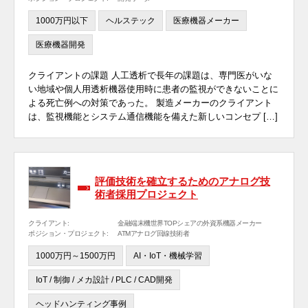
1000万円以下
ヘルステック
医療機器メーカー
医療機器開発
クライアントの課題 人工透析で長年の課題は、専門医がいな
い地域や個人用透析機器使用時に患者の監視ができないことに
よる死亡例への対策であった。 製造メーカーのクライアント
は、監視機能とシステム通信機能を備えた新しいコンセプ […]
評価技術を確立するためのアナログ技
術者採用プロジェクト
クライアント:
金融端末機世界TOPシェアの外資系機器メーカー
ポジション・プロジェクト:
ATMアナログ回線技術者
1000万円～1500万円
AI・IoT・機械学習
IoT / 制御 / メカ設計 / PLC / CAD開発
ヘッドハンティング事例