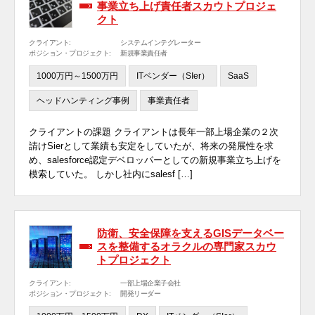
事業立ち上げ責任者スカウトプロジェ
クト
クライアント:
システムインテグレーター
ポジション・プロジェクト:
新規事業責任者
1000万円～1500万円
ITベンダー（SIer）
SaaS
ヘッドハンティング事例
事業責任者
クライアントの課題 クライアントは長年一部上場企業の２次
請けSierとして業績も安定をしていたが、将来の発展性を求
め、salesforce認定デベロッパーとしての新規事業立ち上げを
模索していた。 しかし社内にsalesf […]
防衛、安全保障を支えるGISデータベー
スを整備するオラクルの専門家スカウ
トプロジェクト
クライアント:
一部上場企業子会社
ポジション・プロジェクト:
開発リーダー