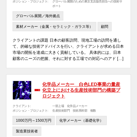
ポジション・プロジェクト:
グローバル展開のための東京支店販売担当への技術サ
ポート
グローバル展開／海外拠点
素材メーカー（金属・セラミック・ガラス等）
顧問
クライアントの課題 日本の顧客訪問、現地工場の訪問を通し
て、的確な技術アドバイスを行い、クライアントが求める日本
市場の開拓を達成に大きく貢献している。 具体的には、日本
顧客のニーズの把握、それに対する工場での対応へのアド […]
化学品メーカー 白色LED事業の量産
化立上における生産技術部門の構築プ
ロジェクト
クライアント:
一部上場 化学品メーカー
ポジション・プロジェクト:
生産技術部門 技術系幹部 複数
1000万円～1500万円
化学メーカー（基礎化学）
製造業技術者