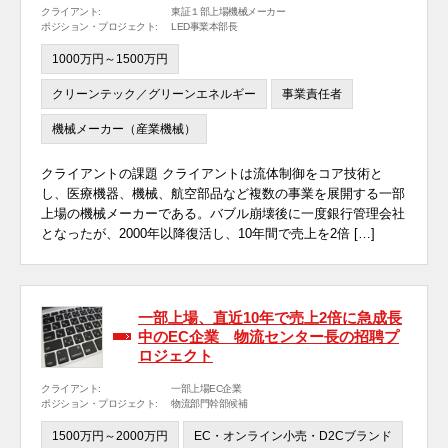
クライアント:
東証１部上場機械メーカー
ポジション・プロジェクト:
LED事業本部長
1000万円～1500万円
クリーンテック／グリーンエネルギー
事業責任者
機械メーカー（産業機械）
クライアントの課題 クライアントは流体制御をコア技術と
し、医療機器、機械、航空部品など複数の事業を展開する一部
上場の機械メーカーである。バブル崩壊後に一度銀行管理会社
となったが、2000年以降復活し、10年間で売上を2倍 […]
一部上場、直近10年で売上2倍に急成長
中のEC企業 物流センター長の招聘プ
ロジェクト
クライアント:
一部上場EC企業
ポジション・プロジェクト:
物流部門幹部候補
1500万円～2000万円
EC・オンライン小売・D2Cブランド