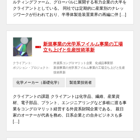
ルティングファーム、グローバルに展開する有力企業の大半を
クライアントとしている。 同社では定期的に産業別のナレッ
ジワークが行われており、半導体製造装置業界の再編に伴 […]
新規事業の光学系フイルム事業の工場
立ち上げと生産技術革新
クライアント:
外資系コングロマリット企業 化成品事業部
ポジション・プロジェクト:
新規事業の光学系フイルム事業の工場立ち上げと生産
技術革新
化学メーカー（基礎化学）
製造業技術者
クライアントの課題 クライアントは化学品、繊維、産業資
材、電子部品、プラント、エンジニアリングなど多岐に渡る事
業をコングロマリット経営する外資系財閥企業である。 親日
家のオーナーが代表を務め、日系企業との合弁ビジネスも多
[…]