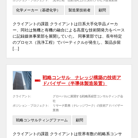
ポジション・プロジェクト:
洗浄工程 生産性向上のためのプロセス改善業務
化学メーカー（基礎化学）
製造業技術者
顧問
クライアントの課題 クライアントは日系大手化学品メーカ
ー、同社は無機と有機の融合による高度な技術開発力をベース
に記録媒体事業部を展開していた。 同事業部では、長年特定
のプロセス（洗浄工程）でバーティクルが発生し、製品歩留
[…]
戦略コンサル ナレッジ構築の技術ア
ドバイザー（半導体製造装置）
クライアント:
グローバルに展開する戦略系経営コンサルティング会
社
ポジション・プロジェクト:
リサーチ業務（ナレッジワーク）の技術アドバイザー
業務
戦略コンサルティングファーム
顧問
クライアントの課題 クライアントは世界有数の戦略系コンサ