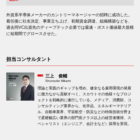
外資系半導体メーカーのカントリーマネージャーの招聘に成功した。
着任後に社名決定、事業立ち上げ、初期資金調達、組織構築などを、
過去同VC出資先のディープテック企業では最速・ポスト価値最大規模
に短期間でグロースさせた。
担当コンサルタント
三上 俊輔
Shunsuke Mikami
理論と実践のギャップを埋め、健全なる雇用環境の発展
に微力ながら貢献すべく、スカウトその他様々なプロジ
ェクトを戦略的に遂行している。メディア、消費財、コ
ンサルティング業界から、化学品、エネルギーマテリア
ル、自動車業界、宇宙航空・防災などの特殊技術分野ま
で柔硬幅広い業界の部門長クラス以上の経営者獲得、ス
ペシャリスト（エンジニア、会計士など）採用を実現。