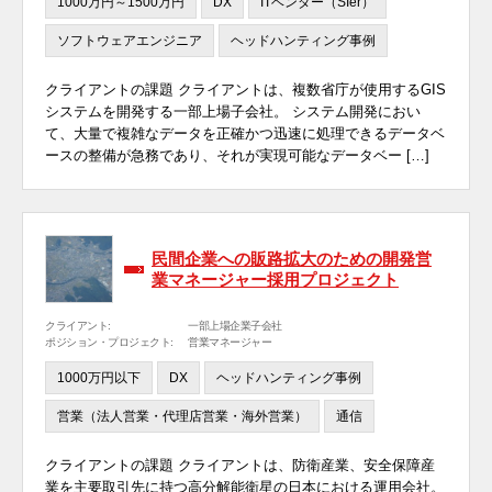
1000万円～1500万円
DX
ITベンダー（SIer）
ソフトウェアエンジニア
ヘッドハンティング事例
クライアントの課題 クライアントは、複数省庁が使用するGIS
システムを開発する一部上場子会社。 システム開発におい
て、大量で複雑なデータを正確かつ迅速に処理できるデータベ
ースの整備が急務であり、それが実現可能なデータベー […]
民間企業への販路拡大のための開発営
業マネージャー採用プロジェクト
クライアント:
一部上場企業子会社
ポジション・プロジェクト:
営業マネージャー
1000万円以下
DX
ヘッドハンティング事例
営業（法人営業・代理店営業・海外営業）
通信
クライアントの課題 クライアントは、防衛産業、安全保障産
業を主要取引先に持つ高分解能衛星の日本における運用会社。