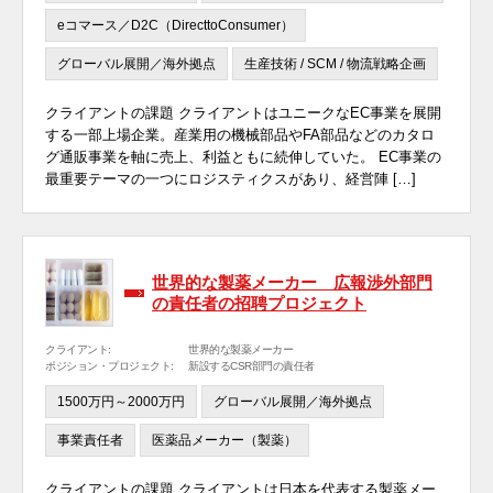
eコマース／D2C（DirecttoConsumer）
グローバル展開／海外拠点
生産技術 / SCM / 物流戦略企画
クライアントの課題 クライアントはユニークなEC事業を展開
する一部上場企業。産業用の機械部品やFA部品などのカタロ
グ通販事業を軸に売上、利益ともに続伸していた。 EC事業の
最重要テーマの一つにロジスティクスがあり、経営陣 […]
世界的な製薬メーカー 広報渉外部門
の責任者の招聘プロジェクト
クライアント:
世界的な製薬メーカー
ポジション・プロジェクト:
新設するCSR部門の責任者
1500万円～2000万円
グローバル展開／海外拠点
事業責任者
医薬品メーカー（製薬）
クライアントの課題 クライアントは日本を代表する製薬メー