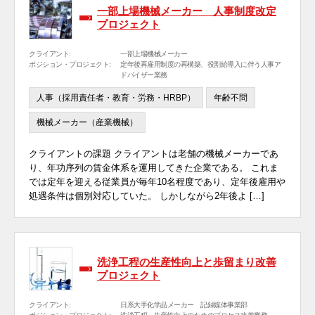
一部上場機械メーカー 人事制度改定
プロジェクト
クライアント:
一部上場機械メーカー
ポジション・プロジェクト:
定年後再雇用制度の再構築、役割給導入に伴う人事ア
ドバイザー業務
人事（採用責任者・教育・労務・HRBP）
年齢不問
機械メーカー（産業機械）
クライアントの課題 クライアントは老舗の機械メーカーであ
り、年功序列の賃金体系を運用してきた企業である。 これま
では定年を迎える従業員が毎年10名程度であり、定年後雇用や
処遇条件は個別対応していた。 しかしながら2年後よ […]
洗浄工程の生産性向上と歩留まり改善
プロジェクト
クライアント:
日系大手化学品メーカー 記録媒体事業部