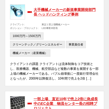
大手機械メーカーの新規事業開発部門
長 ヘッドハンティング事例
クライアント:
東証１部上場機械メーカー
ポジション・プロジェクト:
LED事業本部長
1000万円～1500万円
クリーンテック／グリーンエネルギー
事業責任者
機械メーカー（産業機械）
クライアントの課題 クライアントは流体制御をコア技術と
し、医療機器、機械、航空部品など複数の事業を展開する一部
上場の機械メーカーである。バブル崩壊後に一度銀行管理会社
となったが、2000年以降復活し、10年間で売上を2倍 […]
一部上場、直近10年で売上2倍に急成長
中のEC企業 物流センター長の招聘プ
ロジェクト