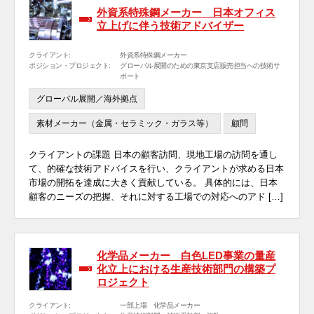
外資系特殊鋼メーカー 日本オフィス
立上げに伴う技術アドバイザー
クライアント:
外資系特殊鋼メーカー
ポジション・プロジェクト:
グローバル展開のための東京支店販売担当への技術サ
ポート
グローバル展開／海外拠点
素材メーカー（金属・セラミック・ガラス等）
顧問
クライアントの課題 日本の顧客訪問、現地工場の訪問を通し
て、的確な技術アドバイスを行い、クライアントが求める日本
市場の開拓を達成に大きく貢献している。 具体的には、日本
顧客のニーズの把握、それに対する工場での対応へのアド […]
化学品メーカー 白色LED事業の量産
化立上における生産技術部門の構築プ
ロジェクト
クライアント:
一部上場 化学品メーカー