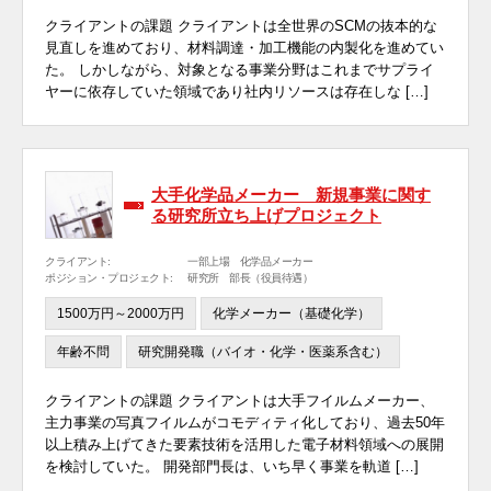
クライアントの課題 クライアントは全世界のSCMの抜本的な
見直しを進めており、材料調達・加工機能の内製化を進めてい
た。 しかしながら、対象となる事業分野はこれまでサプライ
ヤーに依存していた領域であり社内リソースは存在しな […]
大手化学品メーカー 新規事業に関す
る研究所立ち上げプロジェクト
クライアント:
一部上場 化学品メーカー
ポジション・プロジェクト:
研究所 部長（役員待遇）
1500万円～2000万円
化学メーカー（基礎化学）
年齢不問
研究開発職（バイオ・化学・医薬系含む）
クライアントの課題 クライアントは大手フイルムメーカー、
主力事業の写真フイルムがコモディティ化しており、過去50年
以上積み上げてきた要素技術を活用した電子材料領域への展開
を検討していた。 開発部門長は、いち早く事業を軌道 […]