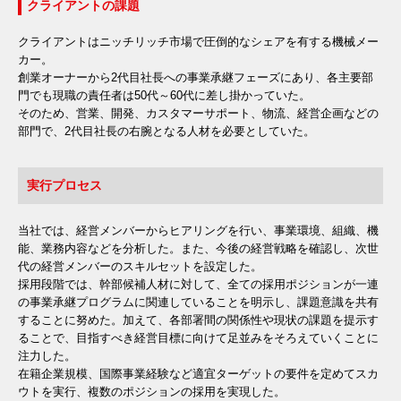
クライアントの課題
クライアントはニッチリッチ市場で圧倒的なシェアを有する機械メー
カー。
創業オーナーから2代目社長への事業承継フェーズにあり、各主要部
門でも現職の責任者は50代～60代に差し掛かっていた。
そのため、営業、開発、カスタマーサポート、物流、経営企画などの
部門で、2代目社長の右腕となる人材を必要としていた。
実行プロセス
当社では、経営メンバーからヒアリングを行い、事業環境、組織、機
能、業務内容などを分析した。また、今後の経営戦略を確認し、次世
代の経営メンバーのスキルセットを設定した。
採用段階では、幹部候補人材に対して、全ての採用ポジションが一連
の事業承継プログラムに関連していることを明示し、課題意識を共有
することに努めた。加えて、各部署間の関係性や現状の課題を提示す
ることで、目指すべき経営目標に向けて足並みをそろえていくことに
注力した。
在籍企業規模、国際事業経験など適宜ターゲットの要件を定めてスカ
ウトを実行、複数のポジションの採用を実現した。