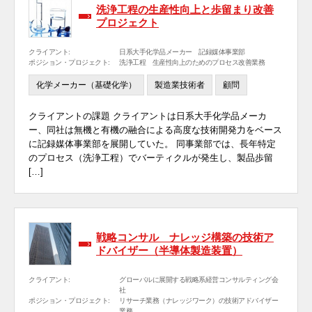
洗浄工程の生産性向上と歩留まり改善
プロジェクト
クライアント:
日系大手化学品メーカー 記録媒体事業部
ポジション・プロジェクト:
洗浄工程 生産性向上のためのプロセス改善業務
化学メーカー（基礎化学）
製造業技術者
顧問
クライアントの課題 クライアントは日系大手化学品メーカ
ー、同社は無機と有機の融合による高度な技術開発力をベース
に記録媒体事業部を展開していた。 同事業部では、長年特定
のプロセス（洗浄工程）でバーティクルが発生し、製品歩留
[…]
戦略コンサル ナレッジ構築の技術ア
ドバイザー（半導体製造装置）
クライアント:
グローバルに展開する戦略系経営コンサルティング会
社
ポジション・プロジェクト:
リサーチ業務（ナレッジワーク）の技術アドバイザー
業務