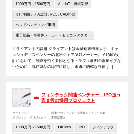
1000万円～1500万円
AI・IoT・機械学習
IoT / 制御 / メカ設計 / PLC / CAD開発
ヘッドハンティング事例
電子部品・半導体メーカー・セミコンダクター
クライアントの課題 クライアントは金融端末機器大手、キャ
ッシュディスペンサーの北米シェアNO1メーカー。 ATMの設
計において、故障を招く要因となるトラブル事例の蓄積が少な
いために、既存製品の障害に対し、迅速に的確な評価 […]
フィンテック関連ベンチャー IPO担う
監査役の採用プロジェクト
クライアント:
躍進中のフィンテック関連ベンチャー企業
ポジション・プロジェクト:
常勤監査役
1000万円～1500万円
FinTech
IPO
フィンテック