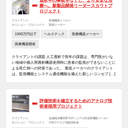
透析中の事故をなくし、より安全な治
療へ。新製品開発リーダースカウトプ
ロジェクト
クライアント:
医療機器メーカー
ポジション・プロジェクト:
開発リーダー
1000万円以下
ヘルステック
医療機器メーカー
医療機器開発
クライアントの課題 人工透析で長年の課題は、専門医がいな
い地域や個人用透析機器使用時に患者の監視ができないことに
よる死亡例への対策であった。 製造メーカーのクライアント
は、監視機能とシステム通信機能を備えた新しいコンセプ […]
評価技術を確立するためのアナログ技
術者採用プロジェクト
クライアント:
金融端末機世界TOPシェアの外資系機器メーカー
ポジション・プロジェクト:
ATMアナログ回線技術者