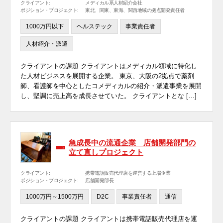
クライアント:
メディカル系人材紹介会社
ポジション・プロジェクト:
東北、関東、東海、関西地域の拠点開発責任者
1000万円以下
ヘルステック
事業責任者
人材紹介・派遣
クライアントの課題 クライアントはメディカル領域に特化し
た人材ビジネスを展開する企業。 東京、大阪の2拠点で薬剤
師、看護師を中心としたコメディカルの紹介・派遣事業を展開
し、堅調に売上高を成長させていた。 クライアントとな […]
急成長中の流通企業 店舗開発部門の
立て直しプロジェクト
クライアント:
携帯電話販売代理店を運営する上場企業
ポジション・プロジェクト:
店舗開発部長
1000万円～1500万円
D2C
事業責任者
通信
クライアントの課題 クライアントは携帯電話販売代理店を運