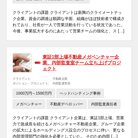
クライアントの課題 クライアントは新興のクライメートテッ
ク企業。資金の調達は順調な半面、組織がほぼ技術者で構成さ
れており、社長が一人で営業活動を行っている状況であった。
今後、事業拡大するのにあたって営業チームの強化と、ス […]
東証1部上場不動産メガベンチャー企
業、内部監査室チーム立ち上げプロジ
ェクト
クライアント:
不動産企業
ポジション・プロジェクト:
内部監査室長
1000万円～1500万円
ヘッドハンティング事例
メガベンチャー
不動産デベロッパー
内部監査責任者
クライアントの課題 クライアント企業は、東証1部上場、営業
力で急成長を続けるメガベンチャー不動産企業。グループ企業
の拡大によるホールディングス設立のプロセスに伴い、更なる
内部管理部門の強化を必要としていた。 そのため内部 […]