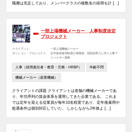
職層は充足しており、メンバークラスの複数名の採用を計 […]
一部上場機械メーカー 人事制度改定
プロジェクト
クライアント:
一部上場機械メーカー
ポジション・プロジェクト:
定年後再雇用制度の再構築、役割給導入に伴う人事ア
ドバイザー業務
人事（採用責任者・教育・労務・HRBP）
年齢不問
機械メーカー（産業機械）
クライアントの課題 クライアントは老舗の機械メーカーであ
り、年功序列の賃金体系を運用してきた企業である。 これま
では定年を迎える従業員が毎年10名程度であり、定年後雇用や
処遇条件は個別対応していた。 しかしながら2年後よ […]