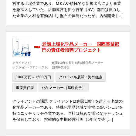
営する上場企業であり、M＆Aや積極的な新規出店により事業
を急拡大していた。店舗運営を担う営業（SV）部門は買収し
た企業の人材を有効活用し盤石の体制だったが、店舗開発 […]
老舗上場化学品メーカー 国際事業部
門の責任者招聘プロジェクト
クライアント:
創業100年を超える老舗化学品メーカー
ポジション・プロジェクト:
国際事業部長
1000万円～1500万円
グローバル展開／海外拠点
事業責任者
化学メーカー（基礎化学）
クライアントの課題 クライアントは創業100年を超える老舗の
化学品メーカーであり、特殊化学品領域で非常に高いシェアを
持つニッチリッチ企業である。同社は極めて潤沢なキャッシュ
を保有しており、挑戦的な中期経営計画（5年間で売 […]