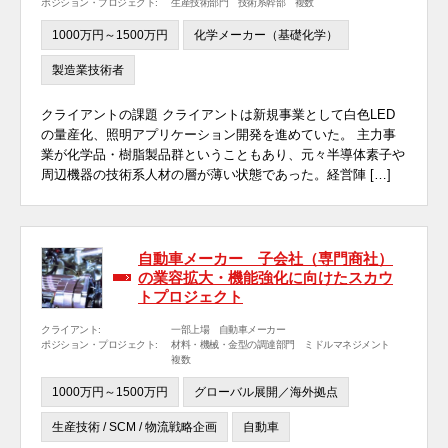
ポジション・プロジェクト:
生産技術部門 技術系幹部 複数
1000万円～1500万円
化学メーカー（基礎化学）
製造業技術者
クライアントの課題 クライアントは新規事業として白色LED
の量産化、照明アプリケーション開発を進めていた。 主力事
業が化学品・樹脂製品群ということもあり、元々半導体素子や
周辺機器の技術系人材の層が薄い状態であった。経営陣 […]
自動車メーカー 子会社（専門商社）
の業容拡大・機能強化に向けたスカウ
トプロジェクト
クライアント:
一部上場 自動車メーカー
ポジション・プロジェクト:
材料・機械・金型の調達部門 ミドルマネジメント
複数
1000万円～1500万円
グローバル展開／海外拠点
生産技術 / SCM / 物流戦略企画
自動車