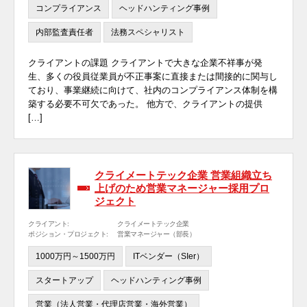
コンプライアンス
ヘッドハンティング事例
内部監査責任者
法務スペシャリスト
クライアントの課題 クライアントで大きな企業不祥事が発
生、多くの役員従業員が不正事案に直接または間接的に関与し
ており、事業継続に向けて、社内のコンプライアンス体制を構
築する必要不可欠であった。 他方で、クライアントの提供
[…]
クライメートテック企業 営業組織立ち
上げのため営業マネージャー採用プロ
ジェクト
クライアント:
クライメートテック企業
ポジション・プロジェクト:
営業マネージャー（部長）
1000万円～1500万円
ITベンダー（SIer）
スタートアップ
ヘッドハンティング事例
営業（法人営業・代理店営業・海外営業）