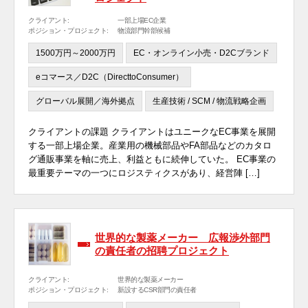
クライアント:
一部上場EC企業
ポジション・プロジェクト:
物流部門幹部候補
1500万円～2000万円
EC・オンライン小売・D2Cブランド
eコマース／D2C（DirecttoConsumer）
グローバル展開／海外拠点
生産技術 / SCM / 物流戦略企画
クライアントの課題 クライアントはユニークなEC事業を展開
する一部上場企業。産業用の機械部品やFA部品などのカタロ
グ通販事業を軸に売上、利益ともに続伸していた。 EC事業の
最重要テーマの一つにロジスティクスがあり、経営陣 […]
世界的な製薬メーカー 広報渉外部門
の責任者の招聘プロジェクト
クライアント:
世界的な製薬メーカー
ポジション・プロジェクト:
新設するCSR部門の責任者