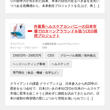
りの競争力が失われた結果、本来の自社の在るべき姿を見失い
つつある危機感から、未来創生プロジェクトを立上げ、将 […]
外資系ヘルスケアカンパニーの日本市
場でのターンアラウンドを担うCEO採
用プロジェクト
クライアント:
小規模外資系ヘルスケアカンパニー
ポジション・プロジェクト:
CEO
1500万円～2000万円
CEO
グローバル展開／海外拠点
ヘッドハンティング事例
ヘルステック
専門商社（食品・機械・化学など）
クライアントの課題 クライアントは、日本参入から約20年の
歴史をもつ会社で、日本びいきの本社CEOが日本のヘルスケア
市場に変革を起こそうと諦めずに挑戦を試みてきたものの、日
本の規制や商習慣の壁にぶつかり苦戦を強いられてい […]