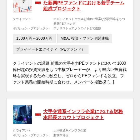
た新興PEファンドにおける若手チーム
組成プロジェクト
クライアント:
マルチアセットクラスを対象に豊富な投資戦略をもつ
新興PEファンド
ポジション・プロジェクト:
アナリスト～アソシエイトまで複数
1500万円～2000万円
M&A / 投資・ファンド関連職
プライベートエクイティ（PEファンド）
クライアントの課題 前職の大手有力PEファンドにおいて1000
億円超の投資実績をもつ中核プレーヤーが、より幅広い投資戦
略を実現するために独立し、ゼロからPEファンドを設立。フ
ァンド業務の開始時期に合わせ、メンバーを複数採 […]
大手交通系インフラ企業における財務
本部長スカウトプロジェクト
クライアント:
大手交通系インフラ企業
ポジション・プロジェクト:
財務本部長