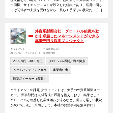
ー同様、サイエンティストが設立した組織であり、経営に関し
ては関係者の支援を受けながら、長らく手探りの状況だっ […]
外資系製薬会社 グローバル組織を動
かす卓越したマネージメントができる
薬事部門長採用プロジェクト
クライアント:
外資系製薬会社
ポジション・プロジェクト:
薬事部門長
2000万円～3000万円
グローバル展開／海外拠点
ヘッドハンティング事例
事業責任者
医薬品メーカー（製薬）
クライアントの課題 クライアントは、大手の外資系製薬メー
カー。 薬事部門は人材育成に課題を抱えており、結果として
グローバルと連携した業務遂行が滞るなど、長らく厳しい状況
が続いていた。 原因として、本社の要望事項を無条件に […]