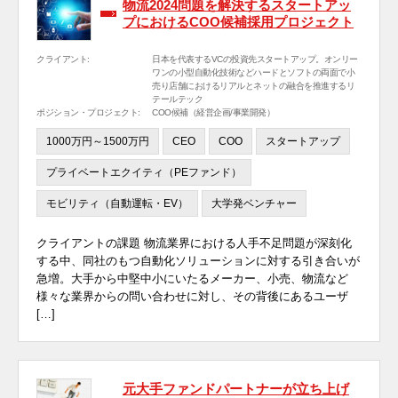
物流2024問題を解決するスタートアッ
プにおけるCOO候補採用プロジェクト
クライアント:
日本を代表するVCの投資先スタートアップ。オンリー
ワンの小型自動化技術などハードとソフトの両面で小
売り店舗におけるリアルとネットの融合を推進するリ
テールテック
ポジション・プロジェクト:
COO候補（経営企画/事業開発）
1000万円～1500万円
CEO
COO
スタートアップ
プライベートエクイティ（PEファンド）
モビリティ（自動運転・EV）
大学発ベンチャー
クライアントの課題 物流業界における人手不足問題が深刻化
する中、同社のもつ自動化ソリューションに対する引き合いが
急増。大手から中堅中小にいたるメーカー、小売、物流など
様々な業界からの問い合わせに対し、その背後にあるユーザ
[…]
元大手ファンドパートナーが立ち上げ