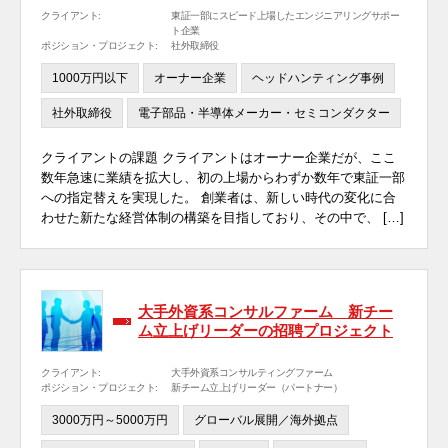
クライアント:
東証一部にスピード上場したエンジニアリングサポー
ト企業
ポジション・プロジェクト:
社外取締役
1000万円以下
オーナー企業
ヘッドハンティング事例
社外取締役
電子部品・半導体メーカー・セミコンダクター
クライアントの課題 クライアントはオーナー企業だが、ここ
数年急速に業績を拡大し、初の上場からわずか数年で東証一部
への指定替えを実現した。 創業者は、新しい時代の変化に合
わせた新たな経営体制の構築を目指しており、その中で、 […]
大手外資系コンサルファーム 新チー
ム立上げリーダーの招聘プロジェクト
クライアント:
大手外資系コンサルティングファーム
ポジション・プロジェクト:
新チーム立上げリーダー（パートナー）
3000万円～5000万円
グローバル展開／海外拠点