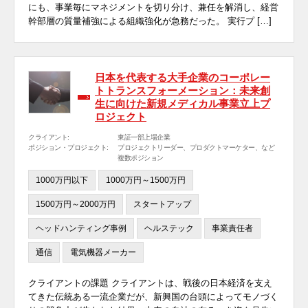
にも、事業毎にマネジメントを切り分け、兼任を解消し、経営
幹部層の質量補強による組織強化が急務だった。 実行プ […]
日本を代表する大手企業のコーポレー
トトランスフォーメーション：未来創
生に向けた新規メディカル事業立上プ
ロジェクト
クライアント:
東証一部上場企業
ポジション・プロジェクト:
プロジェクトリーダー、プロダクトマーケター、など
複数ポジション
1000万円以下
1000万円～1500万円
1500万円～2000万円
スタートアップ
ヘッドハンティング事例
ヘルステック
事業責任者
通信
電気機器メーカー
クライアントの課題 クライアントは、戦後の日本経済を支え
てきた伝統ある一流企業だが、新興国の台頭によってモノづく