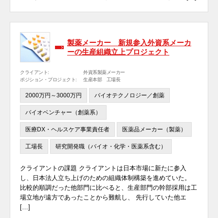
製薬メーカー 新規参入外資系メーカ
ーの生産組織立上プロジェクト
クライアント:
外資系製薬メーカー
ポジション・プロジェクト:
生産本部 工場長
2000万円～3000万円
バイオテクノロジー／創薬
バイオベンチャー（創薬系）
医療DX・ヘルスケア事業責任者
医薬品メーカー（製薬）
工場長
研究開発職（バイオ・化学・医薬系含む）
クライアントの課題 クライアントは日本市場に新たに参入
し、日本法人立ち上げのための組織体制構築を進めていた。
比較的順調だった他部門に比べると、生産部門の幹部採用は工
場立地が遠方であったことから難航し、 先行していた他エ
[…]