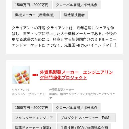
1500万円～2000万円
グローバル展開／海外拠点
機械メーカー（産業機械）
製造業技術者
クライアントの課題 クライアントは、近年急速にシェアを伸
ばし、世界トップに浮上した大手機械メーカーである。今後の
更なる成長のためには、得意とする新興国向けのミドル～ロー
エンドマーケットだけでなく、先進国向けのハイエンドマ […]
外資系製薬メーカー エンジニアリン
グ部門強化プロジェクト
クライアント:
外資系製薬メーカー
ポジション・プロジェクト:
医薬品工場のエンジニアリング部門のシニアエンジニ
ア
1500万円～2000万円
グローバル展開／海外拠点
フルスタックエンジニア
プロダクトマネージャー（PdM）
医薬品メーカー（製薬）
生産技術 / SCM / 物流戦略企画