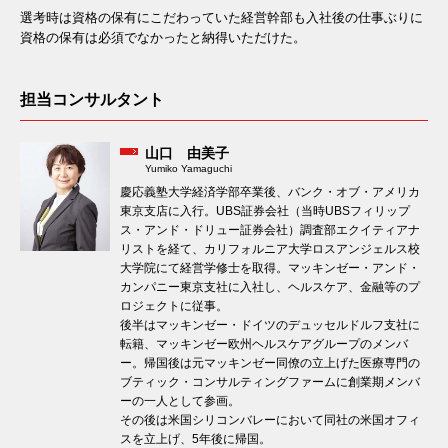
選考時は資格の保有にこだわっていた経営幹部も入社後の仕事ぶりに
資格の保有は必須でなかったと納得いただけた。
担当コンサルタント
山口 由美子
Yumiko Yamaguchi
慶応義塾大学経済学部卒業後、バンク・オブ・アメリカ
東京支店に入行。UBS証券会社（当時UBSフィリップ
ス・アンド・ドリュー証券会社）調査部エクイティアナ
リストを経て、カリフォルニア大学ロスアンジェルス校
大学院にて経営学修士を取得。マッキンゼー・アンド・
カンパニー東京支社に入社し、ヘルスケア、金融等のプ
ロジェクトに従事。
後半はマッキンゼー・ドイツのデュッセルドルフ支社に
転籍、マッキンゼー欧州ヘルスケアグループのメンバ
ー。帰国後は元マッキンゼー同僚の立上げた医療専門の
ブティック・コンサルティングファームに創業期メンバ
ーの一人として参画。
その後は米国シリコンバレーにおいて同社の米国オフィ
スを立上げ、5年後に帰国。