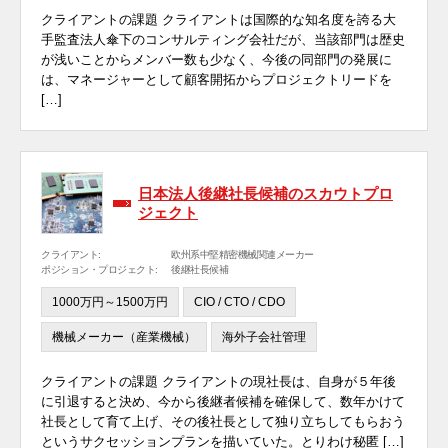
クライアントの課題 クライアントは国際的な知名度を誇る大
手監査法人傘下のコンサルティング会社だが、当該部門は歴史
が浅いことからメンバー数も少なく、今後の同部門の発展に
は、マネージャーとして顧客開拓からプロジェクトリードを
[…]
日本法人後継社長候補のスカウトプロ
ジェクト
クライアント:
欧州系中堅精密機械関連メーカー
ポジション・プロジェクト:
後継社長候補
1000万円～1500万円
CIO / CTO / CDO
機械メーカー（産業機械）
海外子会社管理
クライアントの課題 クライアントの現社長は、自身が５年後
に引退すると決め、今から後継者候補を確保して、数年かけて
社長として育て上げ、その後社長として独り立ちしてもらおう
というサクセッションプランを描いていた。とりわけ秘匿 […]