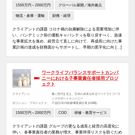
1500万円～2000万円
グローバル展開／海外拠点
物流・倉庫・運輸
財務・経理
クライアントの課題 コロナ禍の自粛解除による需要増加に伴
い、パンデミック前の運航キャパシティを取り戻すべく、急速
な事業拡大を進め、経営立て直しに向けて、再成長に向けた事
業計画の達成を財務面からサポートし、早期の黒字化に向 […]
ワークライフバランスサポートカンパ
ニーにおける子事業責任者採用プロジ
ェクト
クライアント:
働く世代を支え、日本の未来を作るワークライフバラ
ンスサポートカンパニー
ポジション・プロジェクト:
子会社CEO候補/事業責任者 (GM職)
1500万円～2000万円
COO
研修・教育サービス
クライアントの課題 グループの更なる成長と経営の高度化に
伴い、各事業責任者の業務が増大、事業停滞リスクを防ぐため