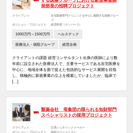
する医療グループにおける新規事業開
発部長の招聘プロジェクト
クライアント:
在宅医療専門クリニックを中心に展開する医療グルー
プ
ポジション・プロジェクト:
経営幹部（ナンバー２）
1000万円～1500万円
ヘルステック
医療法人・病院グループ
経営企画
クライアントの課題 経営コンサルタント出身の医師により数
年前に設立された医療法人で、主要サービスである在宅医療を
中心に、地域全体を面で捉えた包括的なサービス展開を目指
し、積極的に新規事業の立上を模索していましたが、臨床で
[…]
製薬会社 母集団の限られる知財部門
スペシャリストの採用プロジェクト
クライアント:
日系ジェネリックメーカー
ポジション・プロジェクト:
知財スペシャリスト