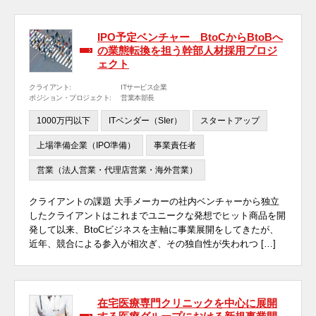
IPO予定ベンチャー BtoCからBtoBへ
の業態転換を担う幹部人材採用プロジ
ェクト
クライアント:
ITサービス企業
ポジション・プロジェクト:
営業本部長
1000万円以下
ITベンダー（SIer）
スタートアップ
上場準備企業（IPO準備）
事業責任者
営業（法人営業・代理店営業・海外営業）
クライアントの課題 大手メーカーの社内ベンチャーから独立
したクライアントはこれまでユニークな発想でヒット商品を開
発して以来、BtoCビジネスを主軸に事業展開をしてきたが、
近年、競合による参入が相次ぎ、その独自性が失われつ […]
在宅医療専門クリニックを中心に展開