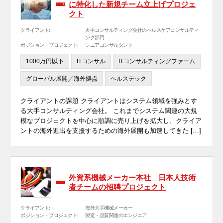
に特化した新規チーム立上げプロジェ
クト
クライアント:
大手コンサルティング会社のヘルスケアコンサルティ
ング部門
ポジション・プロジェクト:
シニアコンサルタント
1000万円以下
ITコンサル
ITコンサルティングファーム
グローバル展開／海外拠点
ヘルステック
クライアントの課題 クライアントはシステム領域を強みとす
る大手コンサルティング会社。 これまでシステム関連の大規
模なプロジェクトを中心に順調に売り上げを拡大し、クライア
ントの海外進出を支援するための海外展開も加速してきた […]
外資系機械メーカー本社 日本人技術
者チームの招聘プロジェクト
クライアント:
海外大手機械メーカー
ポジション・プロジェクト:
製造・品質関連のエンジニア