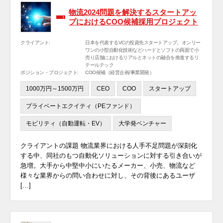
物流2024問題を解決するスタートアッ
プにおけるCOO候補採用プロジェクト
クライアント:
日本を代表するVCの投資先スタートアップ。オンリー
ワンの小型自動化技術などハードとソフトの両面で小
売り店舗におけるリアルとネットの融合を推進するリ
テールテック
ポジション・プロジェクト:
COO候補（経営企画/事業開発）
1000万円～1500万円
CEO
COO
スタートアップ
プライベートエクイティ（PEファンド）
モビリティ（自動運転・EV）
大学発ベンチャー
クライアントの課題 物流業界における人手不足問題が深刻化
する中、同社のもつ自動化ソリューションに対する引き合いが
急増。大手から中堅中小にいたるメーカー、小売、物流など
様々な業界からの問い合わせに対し、その背後にあるユーザ
[…]