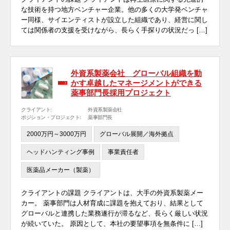
な技術を持つ地方ベンチャー企業。他の多くの大学発ベンチャ
ー同様、サイエンティストが設立した組織であり、経営に関し
ては関係者の支援を受けながら、長らく手探りの状況だっ […]
外資系製薬会社 グローバル組織を動
かす卓越したマネージメントができる
薬事部門長採用プロジェクト
クライアント:
外資系製薬会社
ポジション・プロジェクト:
薬事部門長
2000万円～3000万円
グローバル展開／海外拠点
ヘッドハンティング事例
事業責任者
医薬品メーカー（製薬）
クライアントの課題 クライアントは、大手の外資系製薬メー
カー。 薬事部門は人材育成に課題を抱えており、結果として
グローバルと連携した業務遂行が滞るなど、長らく厳しい状況
が続いていた。 原因として、本社の要望事項を無条件に […]