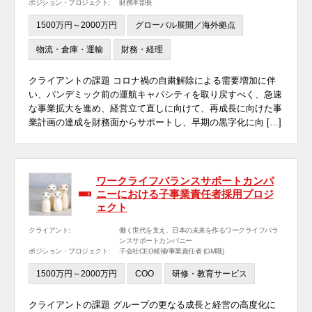
ポジション・プロジェクト:
財務本部長
1500万円～2000万円
グローバル展開／海外拠点
物流・倉庫・運輸
財務・経理
クライアントの課題 コロナ禍の自粛解除による需要増加に伴
い、パンデミック前の運航キャパシティを取り戻すべく、急速
な事業拡大を進め、経営立て直しに向けて、再成長に向けた事
業計画の達成を財務面からサポートし、早期の黒字化に向 […]
ワークライフバランスサポートカンパ
ニーにおける子事業責任者採用プロジ
ェクト
クライアント:
働く世代を支え、日本の未来を作るワークライフバラ
ンスサポートカンパニー
ポジション・プロジェクト:
子会社CEO候補/事業責任者 (GM職)
1500万円～2000万円
COO
研修・教育サービス
クライアントの課題 グループの更なる成長と経営の高度化に