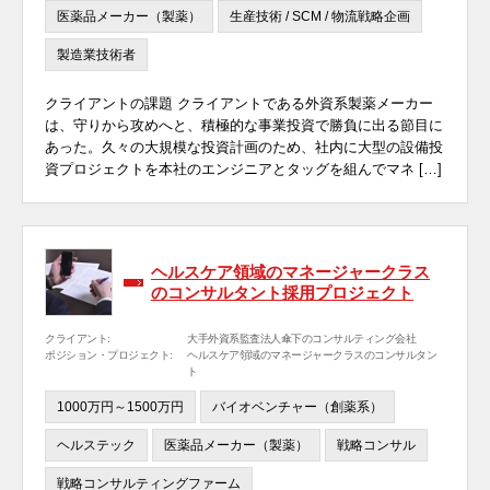
医薬品メーカー（製薬）
生産技術 / SCM / 物流戦略企画
製造業技術者
クライアントの課題 クライアントである外資系製薬メーカー
は、守りから攻めへと、積極的な事業投資で勝負に出る節目に
あった。久々の大規模な投資計画のため、社内に大型の設備投
資プロジェクトを本社のエンジニアとタッグを組んでマネ […]
ヘルスケア領域のマネージャークラス
のコンサルタント採用プロジェクト
クライアント:
大手外資系監査法人傘下のコンサルティング会社
ポジション・プロジェクト:
ヘルスケア領域のマネージャークラスのコンサルタン
ト
1000万円～1500万円
バイオベンチャー（創薬系）
ヘルステック
医薬品メーカー（製薬）
戦略コンサル
戦略コンサルティングファーム