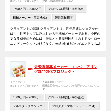
ポジション・プロジェクト:
製造・品質関連のエンジニア
1500万円～2000万円
グローバル展開／海外拠点
機械メーカー（産業機械）
製造業技術者
クライアントの課題 クライアントは、近年急速にシェアを伸
ばし、世界トップに浮上した大手機械メーカーである。今後の
更なる成長のためには、得意とする新興国向けのミドル～ロー
エンドマーケットだけでなく、先進国向けのハイエンドマ […]
外資系製薬メーカー エンジニアリン
グ部門強化プロジェクト
クライアント:
外資系製薬メーカー
ポジション・プロジェクト:
医薬品工場のエンジニアリング部門のシニアエンジニ
ア
1500万円～2000万円
グローバル展開／海外拠点
フルスタックエンジニア
プロダクトマネージャー（PdM）