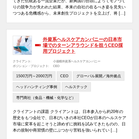
てきた伝統ある一流企業だが、新興国の台頭によってモノづく
りの競争力が失われた結果、本来の自社の在るべき姿を見失い
つつある危機感から、未来創生プロジェクトを立上げ、将 […]
外資系ヘルスケアカンパニーの日本市
場でのターンアラウンドを担うCEO採
用プロジェクト
クライアント:
小規模外資系ヘルスケアカンパニー
ポジション・プロジェクト:
CEO
1500万円～2000万円
CEO
グローバル展開／海外拠点
ヘッドハンティング事例
ヘルステック
専門商社（食品・機械・化学など）
クライアントの課題 クライアントは、日本参入から約20年の
歴史をもつ会社で、日本びいきの本社CEOが日本のヘルスケア
市場に変革を起こそうと諦めずに挑戦を試みてきたものの、日
本の規制や商習慣の壁にぶつかり苦戦を強いられてい […]