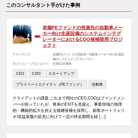
このコンサルタント手がけた事例
老舗PEファンドの投資先の自動車メー
カー向け生産設備のシステムインテグ
レーターにおけるCOO候補採用プロジ
ェクト
クライアント:
老舗PEファンドの投資先ー自動車メーカー向け生産設
備のシステムインテグレーター
ポジション・プロジェクト:
次期COO候補
CEO
COO
スタートアップ
プライベートエクイティ（PEファンド）
自動車
クライアントの課題 これまで同社のCEO,COOはファンドメン
バーが担っていたが、将来のEXITを見据え、事業領域の地理
的・機能的拡大を担える後継候補を採用し、顧客ポートフォリ
オ/収益基盤の拡充に向けて一定の伴走期間を経 […]