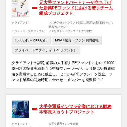
元大手ファンドパートナーが立ち上げ
た新興PEファンドにおける若手チーム
組成プロジェクト
クライアント:
マルチアセットクラスを対象に豊富な投資戦略をもつ
新興PEファンド
ポジション・プロジェクト:
アナリスト～アソシエイトまで複数
1500万円～2000万円
M&A / 投資・ファンド関連職
プライベートエクイティ（PEファンド）
クライアントの課題 前職の大手有力PEファンドにおいて1000
億円超の投資実績をもつ中核プレーヤーが、より幅広い投資戦
略を実現するために独立し、ゼロからPEファンドを設立。フ
ァンド業務の開始時期に合わせ、メンバーを複数採 […]
大手交通系インフラ企業における財務
本部長スカウトプロジェクト
クライアント:
大手交通系インフラ企業