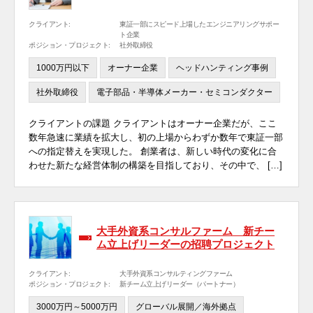
クライアント:
東証一部にスピード上場したエンジニアリングサポー
ト企業
ポジション・プロジェクト:
社外取締役
1000万円以下
オーナー企業
ヘッドハンティング事例
社外取締役
電子部品・半導体メーカー・セミコンダクター
クライアントの課題 クライアントはオーナー企業だが、ここ
数年急速に業績を拡大し、初の上場からわずか数年で東証一部
への指定替えを実現した。 創業者は、新しい時代の変化に合
わせた新たな経営体制の構築を目指しており、その中で、 […]
大手外資系コンサルファーム 新チー
ム立上げリーダーの招聘プロジェクト
クライアント:
大手外資系コンサルティングファーム
ポジション・プロジェクト:
新チーム立上げリーダー（パートナー）
3000万円～5000万円
グローバル展開／海外拠点