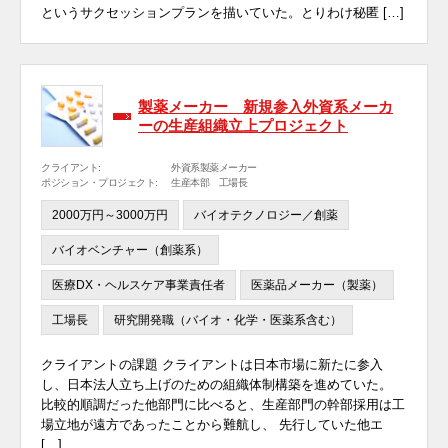
というサクセッションプランを描いていた。とりわけ秘匿 […]
製薬メーカー 新規参入外資系メーカ
ーの生産組織立上プロジェクト
クライアント:
外資系製薬メーカー
ポジション・プロジェクト:
生産本部 工場長
2000万円～3000万円
バイオテクノロジー／創薬
バイオベンチャー（創薬系）
医療DX・ヘルスケア事業責任者
医薬品メーカー（製薬）
工場長
研究開発職（バイオ・化学・医薬系含む）
クライアントの課題 クライアントは日本市場に新たに参入
し、日本法人立ち上げのための組織体制構築を進めていた。
比較的順調だった他部門に比べると、生産部門の幹部採用は工
場立地が遠方であったことから難航し、 先行していた他エ
[…]