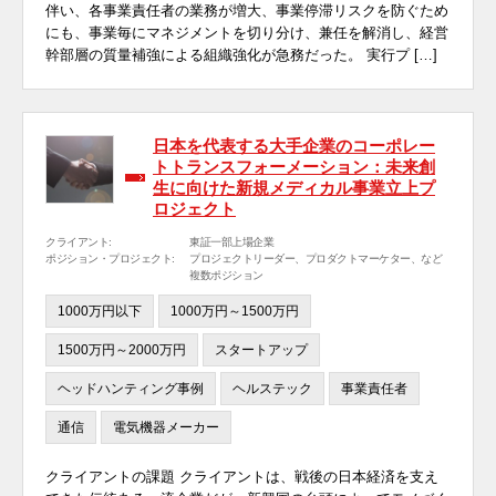
伴い、各事業責任者の業務が増大、事業停滞リスクを防ぐため
にも、事業毎にマネジメントを切り分け、兼任を解消し、経営
幹部層の質量補強による組織強化が急務だった。 実行プ […]
日本を代表する大手企業のコーポレー
トトランスフォーメーション：未来創
生に向けた新規メディカル事業立上プ
ロジェクト
クライアント:
東証一部上場企業
ポジション・プロジェクト:
プロジェクトリーダー、プロダクトマーケター、など
複数ポジション
1000万円以下
1000万円～1500万円
1500万円～2000万円
スタートアップ
ヘッドハンティング事例
ヘルステック
事業責任者
通信
電気機器メーカー
クライアントの課題 クライアントは、戦後の日本経済を支え