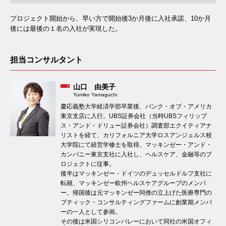
プロジェクト開始から、早い方で開始後3か月後に入社承諾、10か月
後には最後の１名の入社が実現した。
担当コンサルタント
山口 由美子
Yumiko Yamaguchi
慶応義塾大学経済学部卒業後、バンク・オブ・アメリカ
東京支店に入行。UBS証券会社（当時UBSフィリップ
ス・アンド・ドリュー証券会社）調査部エクイティアナ
リストを経て、カリフォルニア大学ロスアンジェルス校
大学院にて経営学修士を取得。マッキンゼー・アンド・
カンパニー東京支社に入社し、ヘルスケア、金融等のプ
ロジェクトに従事。
後半はマッキンゼー・ドイツのデュッセルドルフ支社に
転籍、マッキンゼー欧州ヘルスケアグループのメンバ
ー。帰国後は元マッキンゼー同僚の立上げた医療専門の
ブティック・コンサルティングファームに創業期メンバ
ーの一人として参画。
その後は米国シリコンバレーにおいて同社の米国オフィ