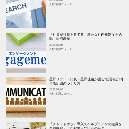
人材/雇用ニュース
「社員が社員を育てる」新たな社内塾制度を始
動 岩田産業
2026/08/06
人材/雇用ニュース
星野リゾート代表・星野佳路が語る“経営者が消
える組織のつくり方
2026/08/05
人材/雇用ニュース
「チャットボット導入でヘルプラインの職員を
全員解雇」はなぜ裏目に出たのか？