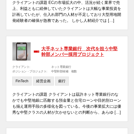
クライアントの課題 ECの市場拡大の中、活況が続く業界で売
上、利益ともに続伸していたクライアントは大幅な事業投資を
計画していたが、仕入れ部門の人材が不足しており大型用地開
発経験者の確保が急務であった。 しかし人材紹介では […]
大手ネット専業銀行 次代を担う中堅
幹部メンバー採用プロジェクト
クライアント:
ネット専業銀行
ポジション・プロジェクト:
中堅幹部候補 複数
FinTech
経営企画
銀行
クライアントの課題 クライアントは茲許ネット専業銀行のな
かでも中堅地銀に匹敵する預金量と住宅ローンや目的別ローン
も揃え運用手段の多様化を図っている。今後の事業拡大には優
秀な中堅クラスの人材が欠かせないとの判断から、あらゆ […]