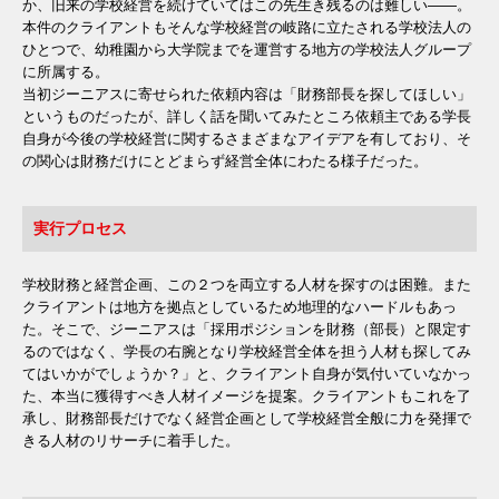
か、旧来の学校経営を続けていてはこの先生き残るのは難しい――。
本件のクライアントもそんな学校経営の岐路に立たされる学校法人の
ひとつで、幼稚園から大学院までを運営する地方の学校法人グループ
に所属する。
当初ジーニアスに寄せられた依頼内容は「財務部長を探してほしい」
というものだったが、詳しく話を聞いてみたところ依頼主である学長
自身が今後の学校経営に関するさまざまなアイデアを有しており、そ
の関心は財務だけにとどまらず経営全体にわたる様子だった。
実行プロセス
学校財務と経営企画、この２つを両立する人材を探すのは困難。また
クライアントは地方を拠点としているため地理的なハードルもあっ
た。そこで、ジーニアスは「採用ポジションを財務（部長）と限定す
るのではなく、学長の右腕となり学校経営全体を担う人材も探してみ
てはいかがでしょうか？」と、クライアント自身が気付いていなかっ
た、本当に獲得すべき人材イメージを提案。クライアントもこれを了
承し、財務部長だけでなく経営企画として学校経営全般に力を発揮で
きる人材のリサーチに着手した。