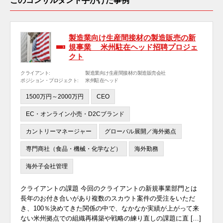
このコンサルタント手がけた事例
製造業向け生産間接材の製造販売の新
規事業 米州駐在ヘッド招聘プロジェ
クト
クライアント:
製造業向け生産間接材の製造販売会社
ポジション・プロジェクト:
米州駐在ヘッド
1500万円～2000万円
CEO
EC・オンライン小売・D2Cブランド
カントリーマネージャー
グローバル展開／海外拠点
専門商社（食品・機械・化学など）
海外勤務
海外子会社管理
クライアントの課題 今回のクライアントの新規事業部門とは
長年のお付き合いがあり複数のスカウト案件の受注をいただ
き、100％決めてきた関係の中で、なかなか実績が上がって来
ない米州拠点での組織再構築や戦略の練り直しの課題に直 […]