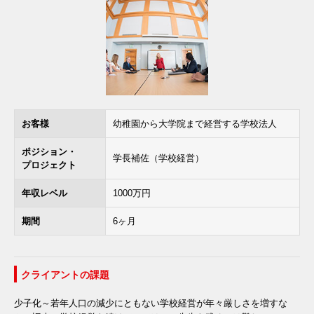
お客様
幼稚園から大学院まで経営する学校法人
ポジション・
学長補佐（学校経営）
プロジェクト
年収レベル
1000万円
期間
6ヶ月
クライアントの課題
少子化～若年人口の減少にともない学校経営が年々厳しさを増すな