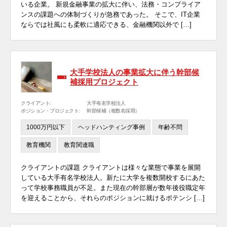
いる企業。 新規金融事業の拡大に伴い、法務・コンプライア
ンスの課題への体制づくりが急務であった。 そこで、IT企業
ならでは社風にも柔軟に適応できる、金融機関以外で […]
大手学校法人の事業拡大に伴う幹部候
補採用プロジェクト
クライアント:
大手有名学校法人
ポジション・プロジェクト:
幹部候補（複数名採用）
1000万円以下
ヘッドハンティング事例
年齢不問
教育機関
教育関連職
クライアントの課題 クライアントは様々な業態で事業を展開
している大手有名学校法人。新たに大学を複数開校するにあた
って学校事務職員が不足。また現在の幹部層が数年後役職定年
を迎えることから、それらのポジションに就けるポテンシ […]