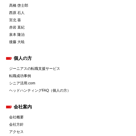
髙橋 啓士郎
西原 石人
宮北 葵
赤岩 直紀
泉本 隆治
後藤 大暁
個人の方
ジーニアスの転職支援サービス
転職成功事例
シニア活用.com
ヘッドハンティングFAQ（個人の方）
会社案内
会社概要
会社方針
アクセス