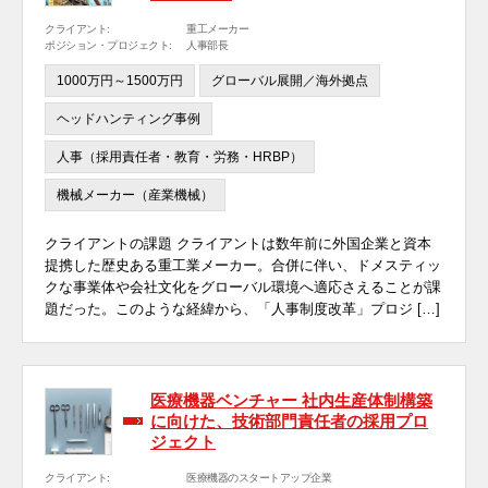
クライアント:
重工メーカー
ポジション・プロジェクト:
人事部長
1000万円～1500万円
グローバル展開／海外拠点
ヘッドハンティング事例
人事（採用責任者・教育・労務・HRBP）
機械メーカー（産業機械）
クライアントの課題 クライアントは数年前に外国企業と資本
提携した歴史ある重工業メーカー。合併に伴い、ドメスティッ
クな事業体や会社文化をグローバル環境へ適応さえることが課
題だった。このような経緯から、「人事制度改革」プロジ […]
医療機器ベンチャー 社内生産体制構築
に向けた、技術部門責任者の採用プロ
ジェクト
クライアント:
医療機器のスタートアップ企業