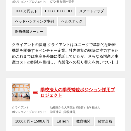
ポジション・プロジェクト:
CTO 兼 技術本部長
1000万円以下
CIO / CTO / CDO
スタートアップ
ヘッドハンティング事例
ヘルステック
医療機器メーカー
クライアントの課題 クライアントはユニークで革新的な医療
機器を開発するベンチャー企業。社内体制の構築に注力するた
めこれまでは生産を外部に委託していたが、さらなる増産と生
産コストの削減を目指し、内製化への切り替えを急いでい […]
学校法人の学長補佐ポジション採用プ
ロジェクト
クライアント:
幼稚園から大学院まで経営する学校法人
ポジション・プロジェクト:
学長補佐（学校経営）
1000万円～1500万円
EdTech
教育機関
経営企画