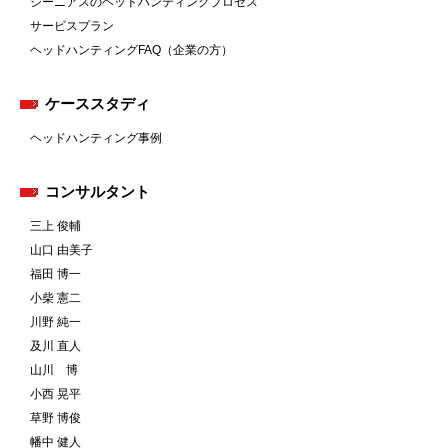
ジーニアスのヘッドハンティングプロセス
サービスプラン
ヘッドハンティングFAQ（企業の方）
ケーススタディ
ヘッドハンティング事例
コンサルタント
三上 俊輔
山口 由美子
福田 博一
小柴 憲二
川野 純一
及川 直人
山川 博
小西 晃平
草野 博俊
幡中 健人