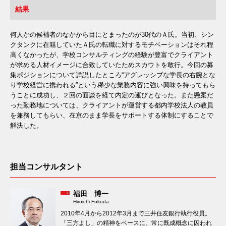
結果
何人かの候補者のなかから目にとまったのが30代のＡ氏。当初、シン
クタンクに在籍していたＡ氏の転職に対するモチベーションはそれ程
高くなかったが、学校コンサルティングの経験が豊富でクライアント
が求める人材イメージに合致していたためスカウトを敢行。今回の募
集ポジションについて詳説したところ“アグレッシブな学長の右腕とな
り学校経営に携われる”という稀少な業務内容に強い興味を持ってもら
うことに成功し、２回の面談を経て内定の運びとなった。また懸案だ
った勤務地については、クライアントが運営する都内学校法人の教員
を兼務してもらい、在京のまま学長をサポートする体制にすることで
解決した。
担当コンサルタント
福田 博一
Hiroichi Fukuda
2010年4月から2012年3月まで三井住友銀行執行役員。
「三方よし」の精神をベースに、常に既成概念に囚われ