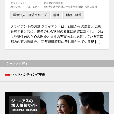
クライアント:
東京都内の医師会
ポジション・プロジェクト:
前任者の定年退職に伴う事務長の後任候補の採用
医療法人・病院グループ
総務
財務・経理
クライアントの課題 クライアントは、戦前からの歴史と伝統
を有すると共に、幾多の社会状況の変化に的確に対応し、つね
に地域住民のための医療と福祉の充実向上に邁進している東京
都内の有力医師会。 定年退職時期に差し掛かっている現 […]
ケーススタディ
ヘッドハンティング事例