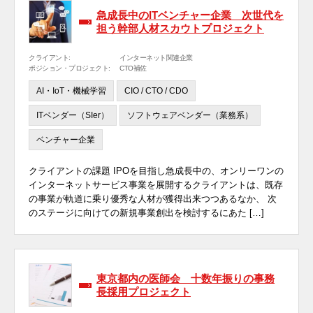
急成長中のITベンチャー企業 次世代を
担う幹部人材スカウトプロジェクト
クライアント:
インターネット関連企業
ポジション・プロジェクト:
CTO補佐
AI・IoT・機械学習
CIO / CTO / CDO
ITベンダー（SIer）
ソフトウェアベンダー（業務系）
ベンチャー企業
クライアントの課題 IPOを目指し急成長中の、オンリーワンの
インターネットサービス事業を展開するクライアントは、既存
の事業が軌道に乗り優秀な人材が獲得出来つつあるなか、 次
のステージに向けての新規事業創出を検討するにあた […]
東京都内の医師会 十数年振りの事務
長採用プロジェクト