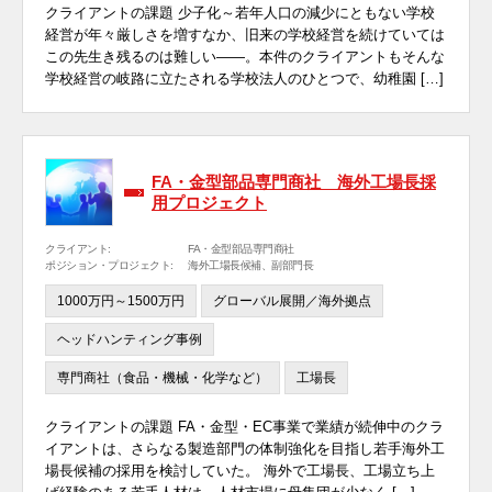
クライアントの課題 少子化～若年人口の減少にともない学校
経営が年々厳しさを増すなか、旧来の学校経営を続けていては
この先生き残るのは難しい――。本件のクライアントもそんな
学校経営の岐路に立たされる学校法人のひとつで、幼稚園 […]
FA・金型部品専門商社 海外工場長採
用プロジェクト
クライアント:
FA・金型部品専門商社
ポジション・プロジェクト:
海外工場長候補、副部門長
1000万円～1500万円
グローバル展開／海外拠点
ヘッドハンティング事例
専門商社（食品・機械・化学など）
工場長
クライアントの課題 FA・金型・EC事業で業績が続伸中のクラ
イアントは、さらなる製造部門の体制強化を目指し若手海外工
場長候補の採用を検討していた。 海外で工場長、工場立ち上