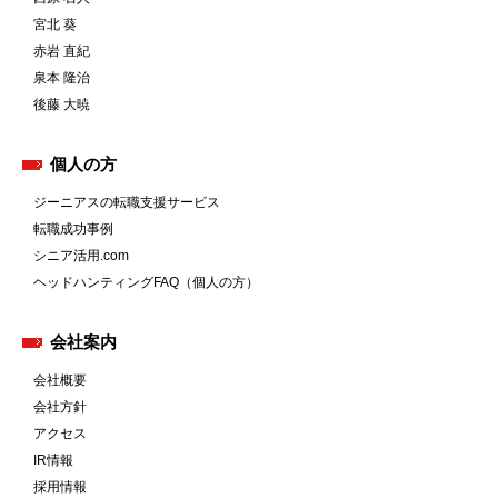
宮北 葵
赤岩 直紀
泉本 隆治
後藤 大暁
個人の方
ジーニアスの転職支援サービス
転職成功事例
シニア活用.com
ヘッドハンティングFAQ（個人の方）
会社案内
会社概要
会社方針
アクセス
IR情報
採用情報