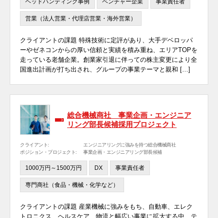
ヘッドハンティング事例
ベンチャー企業
事業責任者
営業（法人営業・代理店営業・海外営業）
クライアントの課題 特殊技術に定評があり、大手デベロッパ
ーやゼネコンからの厚い信頼と実績を積み重ね、エリアTOPを
走っている老舗企業。創業家引退に伴っての株主変更により全
国進出計画が打ち出され、グループの事業テーマと親和 […]
総合機械商社 事業企画・エンジニア
リング部長候補採用プロジェクト
クライアント:
エンジニアリングに強みを持つ総合機械商社
ポジション・プロジェクト:
事業企画・エンジニアリング部長候補
1000万円～1500万円
DX
事業責任者
専門商社（食品・機械・化学など）
クライアントの課題 産業機械に強みをもち、自動車、エレク
トロニクス、ヘルスケア、物流と幅広い事業に拡大する中、テ