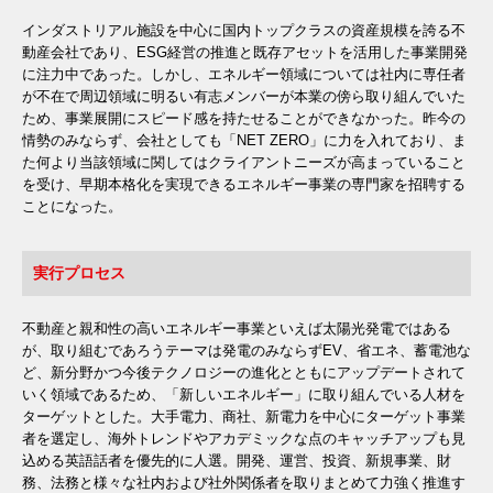
インダストリアル施設を中心に国内トップクラスの資産規模を誇る不
動産会社であり、ESG経営の推進と既存アセットを活用した事業開発
に注力中であった。しかし、エネルギー領域については社内に専任者
が不在で周辺領域に明るい有志メンバーが本業の傍ら取り組んでいた
ため、事業展開にスピード感を持たせることができなかった。昨今の
情勢のみならず、会社としても「NET ZERO」に力を入れており、ま
た何より当該領域に関してはクライアントニーズが高まっていること
を受け、早期本格化を実現できるエネルギー事業の専門家を招聘する
ことになった。
実行プロセス
不動産と親和性の高いエネルギー事業といえば太陽光発電ではある
が、取り組むであろうテーマは発電のみならずEV、省エネ、蓄電池な
ど、新分野かつ今後テクノロジーの進化とともにアップデートされて
いく領域であるため、「新しいエネルギー」に取り組んでいる人材を
ターゲットとした。大手電力、商社、新電力を中心にターゲット事業
者を選定し、海外トレンドやアカデミックな点のキャッチアップも見
込める英語話者を優先的に人選。開発、運営、投資、新規事業、財
務、法務と様々な社内および社外関係者を取りまとめて力強く推進す