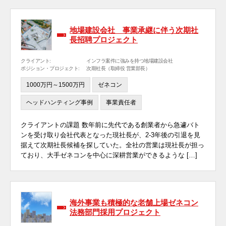
地場建設会社 事業承継に伴う次期社
長招聘プロジェクト
クライアント:
インフラ案件に強みを持つ地場建設会社
ポジション・プロジェクト:
次期社長（取締役 営業部長）
1000万円～1500万円
ゼネコン
ヘッドハンティング事例
事業責任者
クライアントの課題 数年前に先代である創業者から急遽バト
ンを受け取り会社代表となった現社長が、2-3年後の引退を見
据えて次期社長候補を探していた。全社の営業は現社長が担っ
ており、大手ゼネコンを中心に深耕営業ができるような […]
海外事業も積極的な老舗上場ゼネコン
法務部門採用プロジェクト