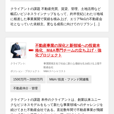
クライアントの課題 不動産売買、賃貸、管理、土地活用など
幅広いビジネスラインナップをもって、約半世紀にわたり地域
に根差した事業展開で実績を積み上げ、エリアNo1の不動産会
社となっていた依頼主。更なる成長に向けてのリブラン […]
不動産事業の深化と新領域への投資本
格化 M&A専門チームの立ち上げ・強
化プロジェクト
クライアント:
事業開発文化で社会に新たな価値を生み続ける上場不
動産会社
ポジション・プロジェクト:
M&Aスペシャリスト
1500万円～2000万円
M&A / 投資・ファンド関連職
不動産仲介・管理
クライアントの課題 本件のクライアントは、創業以来ユニー
クなビジネスモデルをもって新たな事業領域へのチャレンジを
続けてきた不動産会社である。直近数年間で不動産事業が飛躍