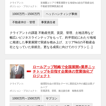
クライアント:
首都圏エリアで事業展開する地域No1総合不動産会社
ポジション・プロジェクト:
不動産管理事業責任者
1000万円～1500万円
ヘッドハンティング事例
不動産仲介・管理
事業責任者
クライアントの課題 不動産売買、賃貸、管理、土地活用など
幅広いビジネスラインナップをもって、約半世紀にわたり地域
に根差した事業展開で実績を積み上げ、エリアNo1の不動産会
社となっていた依頼主。更なる成長に向けてのリブラン […]
ロールアップ戦略で全国展開×業界ニッ
チトップを目指す企業体の営業強化プ
ロジェクト
クライアント:
循環型社会の実現をテーマに業容拡大中の建設企業グ
ループ
ポジション・プロジェクト:
営業課長、部長、拠点責任者 複数名採用
1000万円～1500万円
サブコン