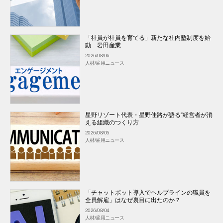
「社員が社員を育てる」新たな社内塾制度を始
動 岩田産業
2026/08/06
人材/雇用ニュース
星野リゾート代表・星野佳路が語る“経営者が消
える組織のつくり方
2026/08/05
人材/雇用ニュース
「チャットボット導入でヘルプラインの職員を
全員解雇」はなぜ裏目に出たのか？
2026/08/04
人材/雇用ニュース