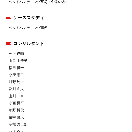
ヘッドハンティングFAQ（企業の方）
ケーススタディ
ヘッドハンティング事例
コンサルタント
三上 俊輔
山口 由美子
福田 博一
小柴 憲二
川野 純一
及川 直人
山川 博
小西 晃平
草野 博俊
幡中 健人
髙橋 啓士郎
西原 石人