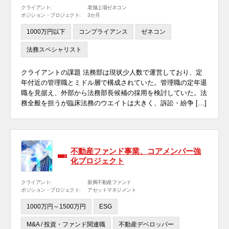
クライアント:
老舗上場ゼネコン
ポジション・プロジェクト:
3か月
1000万円以下
コンプライアンス
ゼネコン
法務スペシャリスト
クライアントの課題 法務部は現状少人数で運営しており、定
年付近の管理職とミドル層で構成されていた。管理職の定年退
職を見据え、外部から法務部長候補の採用を検討していた。法
務全般を担うが臨床法務のウエイトは大きく、訴訟・紛争 […]
不動産ファンド事業、コアメンバー強
化プロジェクト
クライアント:
新興不動産ファンド
ポジション・プロジェクト:
アセットマネジメント
1000万円～1500万円
ESG
M&A / 投資・ファンド関連職
不動産デベロッパー