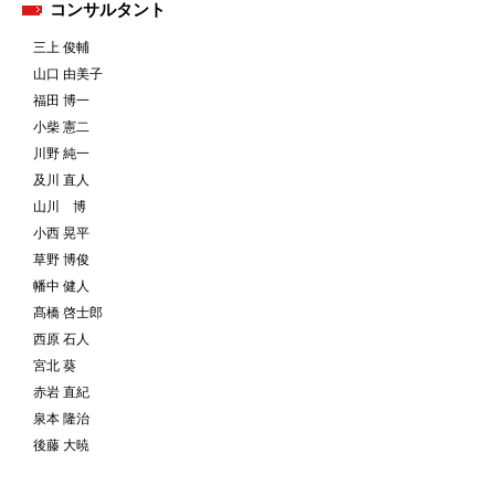
コンサルタント
三上 俊輔
山口 由美子
福田 博一
小柴 憲二
川野 純一
及川 直人
山川 博
小西 晃平
草野 博俊
幡中 健人
髙橋 啓士郎
西原 石人
宮北 葵
赤岩 直紀
泉本 隆治
後藤 大暁