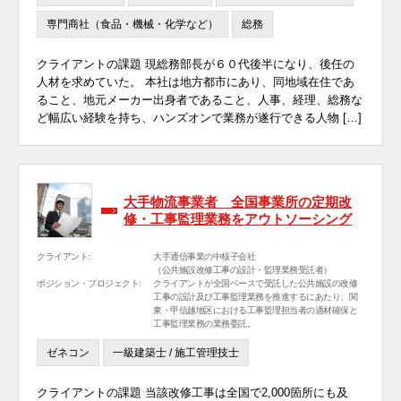
専門商社（食品・機械・化学など）
総務
クライアントの課題 現総務部長が６０代後半になり、後任の
人材を求めていた。 本社は地方都市にあり、同地域在住であ
ること、地元メーカー出身者であること、人事、経理、総務な
ど幅広い経験を持ち、ハンズオンで業務が遂行できる人物 […]
大手物流事業者 全国事業所の定期改
修・工事監理業務をアウトソーシング
クライアント:
大手通信事業の中核子会社
（公共施設改修工事の設計・監理業務受託者）
ポジション・プロジェクト:
クライアントが全国ベースで受託した公共施設の改修
工事の設計及び工事監理業務を推進するにあたり、関
東・甲信越地区における工事監理担当者の適材確保と
工事監理業務の業務委託。
ゼネコン
一級建築士 / 施工管理技士
クライアントの課題 当該改修工事は全国で2,000箇所にも及