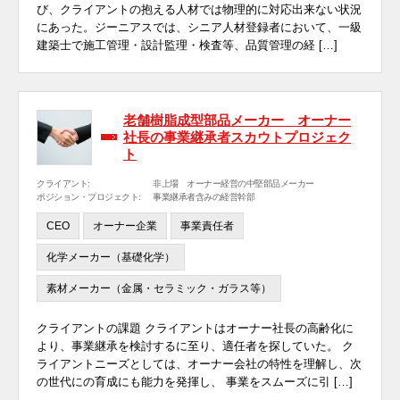
び、クライアントの抱える人材では物理的に対応出来ない状況
にあった。ジーニアスでは、シニア人材登録者において、一級
建築士で施工管理・設計監理・検査等、品質管理の経 […]
老舗樹脂成型部品メーカー オーナー
社長の事業継承者スカウトプロジェク
ト
クライアント:
非上場 オーナー経営の中堅部品メーカー
ポジション・プロジェクト:
事業継承者含みの経営幹部
CEO
オーナー企業
事業責任者
化学メーカー（基礎化学）
素材メーカー（金属・セラミック・ガラス等）
クライアントの課題 クライアントはオーナー社長の高齢化に
より、事業継承を検討するに至り、適任者を探していた。 ク
ライアントニーズとしては、オーナー会社の特性を理解し、次
の世代にの育成にも能力を発揮し、 事業をスムーズに引 […]