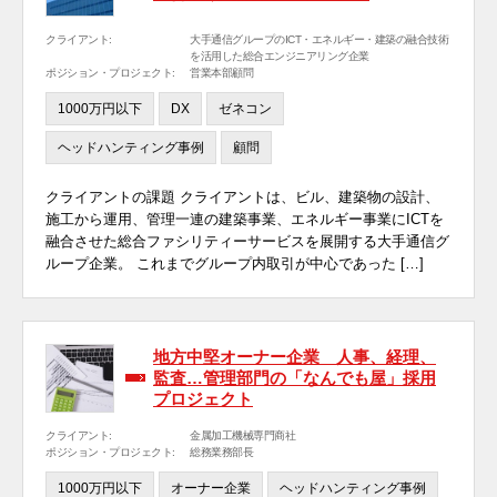
クライアント:
大手通信グループのICT・エネルギー・建築の融合技術
を活用した総合エンジニアリング企業
ポジション・プロジェクト:
営業本部顧問
1000万円以下
DX
ゼネコン
ヘッドハンティング事例
顧問
クライアントの課題 クライアントは、ビル、建築物の設計、
施工から運用、管理一連の建築事業、エネルギー事業にICTを
融合させた総合ファシリティーサービスを展開する大手通信グ
ループ企業。 これまでグループ内取引が中心であった […]
地方中堅オーナー企業 人事、経理、
監査…管理部門の「なんでも屋」採用
プロジェクト
クライアント:
金属加工機械専門商社
ポジション・プロジェクト:
総務業務部長
1000万円以下
オーナー企業
ヘッドハンティング事例