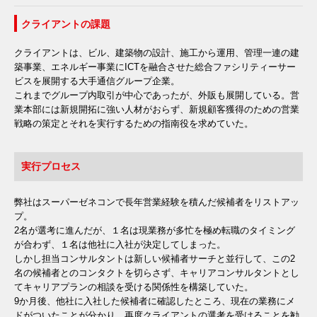
クライアントの課題
クライアントは、ビル、建築物の設計、施工から運用、管理一連の建
築事業、エネルギー事業にICTを融合させた総合ファシリティーサー
ビスを展開する大手通信グループ企業。
これまでグループ内取引が中心であったが、外販も展開している。営
業本部には新規開拓に強い人材がおらず、新規顧客獲得のための営業
戦略の策定とそれを実行するための指南役を求めていた。
実行プロセス
弊社はスーパーゼネコンで長年営業経験を積んだ候補者をリストアッ
プ。
2名が選考に進んだが、１名は現業務が多忙を極め転職のタイミング
が合わず、１名は他社に入社が決定してしまった。
しかし担当コンサルタントは新しい候補者サーチと並行して、この2
名の候補者とのコンタクトを切らさず、キャリアコンサルタントとし
てキャリアプランの相談を受ける関係性を構築していた。
9か月後、他社に入社した候補者に確認したところ、現在の業務にメ
ドがついたことが分かり、再度クライアントの選考を受けることを勧