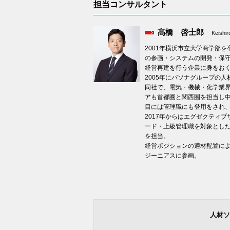
担当コンサルタント
髙橋 啓士郎
Keishir
2001年横浜市立大学商学部
の参画・システムの開発・保
経営再建を行う企業に身をお
2005年にパソナグループの
同社で、電気・機械・化学業
アも首都圏と関西圏を担当し
目には管理職にも登用をされ
2017年からはエグゼクティ
ード・上級管理職を対象とした
を担当。
経営ポジションの適材配置によ
ジーニアスに参画。
人材ソ