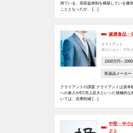
得ている、高収益体制を構築している優良
こととなったが、 […]
健康食品・
クライアント:
ポジション・プロジ
1500万円～200
医薬品メーカー
クライアントの課題 クライアントは資本
への参入やEC売上拡大といった積極的な
いては、在庫削減 […]
中堅・中小
クト