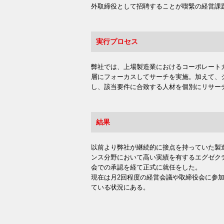
外取締役として招聘することが喫緊の経営課
実行プロセス
弊社では、上場製造業におけるコーポレート
層にフォーカスしてサーチを実施。加えて、
し、該当要件に合致する人材を個別にリサー
結果
以前より弊社が継続的に接点を持っていた製
ンス分野において高い実績を有するエグゼク
会での承認を経て正式に就任をした。
現在は月2回程度の経営会議や取締役会に参
ている状況にある。