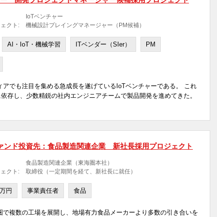
IoTベンチャー
ェクト:
機械設計プレイングマネージャー（PM候補）
AI・IoT・機械学習
ITベンダー（SIer）
PM
ィアでも注目を集める急成長を遂げているIoTベンチャーである。 これ
に依存し、少数精鋭の社内エンジニアチームで製品開発を進めてきた。
ァンド投資先：食品製造関連企業 新社長採用プロジェクト
食品製造関連企業（東海圏本社）
ェクト:
取締役（一定期間を経て、新社長に就任）
0万円
事業責任者
食品
圏で複数の工場を展開し、地場有力食品メーカーより多数の引き合いを