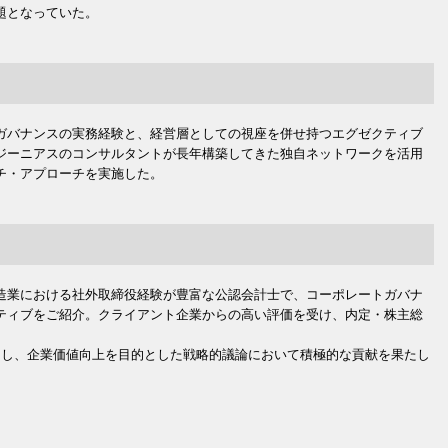
題となっていた。
ガバナンスの実務経験と、経営層としての視座を併せ持つエグゼクティブ
ジーニアスのコンサルタントが長年構築してきた独自ネットワークを活用
チ・アプローチを実施した。
造業における社外取締役経験が豊富な公認会計士で、コーポレートガバナ
ティブをご紹介。クライアント企業からの高い評価を受け、内定・株主総
加し、企業価値向上を目的とした戦略的議論において積極的な貢献を果たし