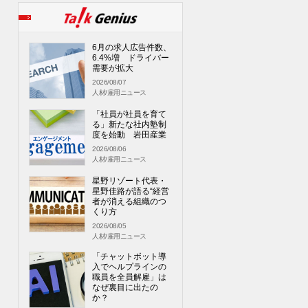
6月の求人広告件数、
6.4%増 ドライバー
需要が拡大
2026/08/07
人材/雇用ニュース
「社員が社員を育て
る」新たな社内塾制
度を始動 岩田産業
2026/08/06
人材/雇用ニュース
星野リゾート代表・
星野佳路が語る“経営
者が消える組織のつ
くり方
2026/08/05
人材/雇用ニュース
「チャットボット導
入でヘルプラインの
職員を全員解雇」は
なぜ裏目に出たの
か？