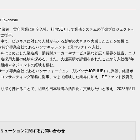
o Takahashi
を卒業後、雪印乳業に新卒入社。社内SEとして業務システムの開発プロジェクトへ
守に従事。
く中で、ビジネスに対して人材が与える影響の大きさを実感したことを契機に、
人材紹介専業会社であるパソナキャレント（現パソナ）へ入社。
界をはじめとした製造業、消費財メーカーやサービス業など広く業界を担当。エリ
中途採用支援の経験を深める。また、支援実績が評価をされたことから入社後3年
、組織マネジメントの経験も積む。
ブサーチ専業会社であるパソナフォーチュン（現パソナJOBHUB）に異動。経営ボ
コンサルティング業務に従事。今まで経験した業界に加え、PEファンド投資先
り深く携わることで、組織や日本経済の活性化に貢献したいと考え、2023年5月
リューションに関するお問い合わせ