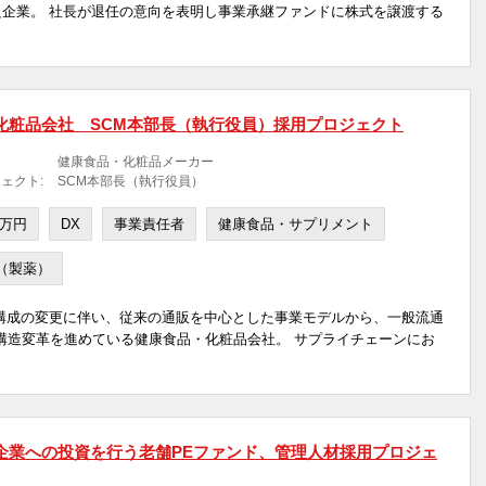
企業。 社長が退任の意向を表明し事業承継ファンドに株式を譲渡する
化粧品会社 SCM本部長（執行役員）採用プロジェクト
健康食品・化粧品メーカー
ェクト:
SCM本部長（執行役員）
0万円
DX
事業責任者
健康食品・サプリメント
（製薬）
構成の変更に伴い、従来の通販を中心とした事業モデルから、一般流通
構造変革を進めている健康食品・化粧品会社。 サプライチェーンにお
企業への投資を行う老舗PEファンド、管理人材採用プロジェ