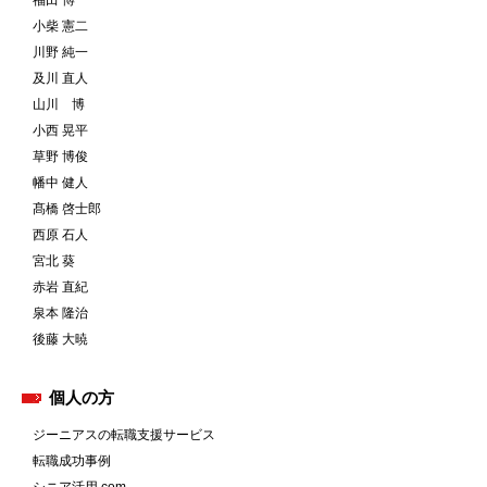
福田 博一
小柴 憲二
川野 純一
及川 直人
山川 博
小西 晃平
草野 博俊
幡中 健人
髙橋 啓士郎
西原 石人
宮北 葵
赤岩 直紀
泉本 隆治
後藤 大暁
個人の方
ジーニアスの転職支援サービス
転職成功事例