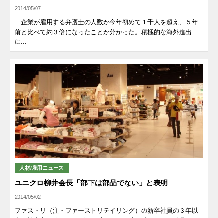
2014/05/07
企業が雇用する弁護士の人数が今年初めて１千人を超え、５年
前と比べて約３倍になったことが分かった。積極的な海外進出
に...
人材/雇用ニュース
ユニクロ柳井会長「部下は部品でない」と表明
2014/05/02
ファストリ（注・ファーストリテイリング）の新卒社員の３年以