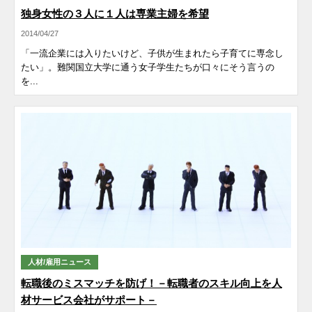
独身女性の３人に１人は専業主婦を希望
2014/04/27
「一流企業には入りたいけど、子供が生まれたら子育てに専念し
たい」。難関国立大学に通う女子学生たちが口々にそう言うの
を...
人材/雇用ニュース
転職後のミスマッチを防げ！－転職者のスキル向上を人
材サービス会社がサポート－