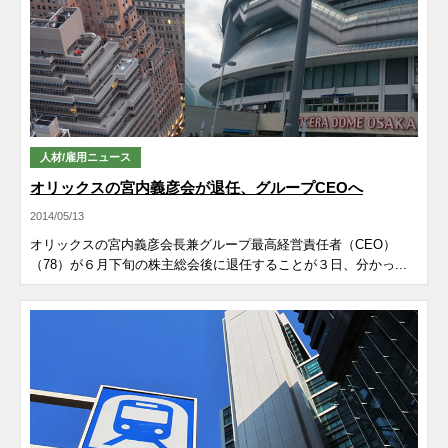
人材/雇用ニュース
オリックスの宮内義彦会が退任、グループCEOへ
2014/05/13
オリックスの宮内義彦会長兼グループ最高経営責任者（CEO）
（78）が６月下旬の株主総会後に退任することが３日、分かっ...