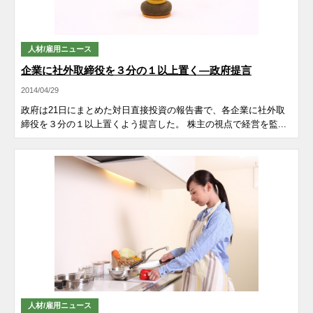
人材/雇用ニュース
企業に社外取締役を３分の１以上置く―政府提言
2014/04/29
政府は21日にまとめた対日直接投資の報告書で、各企業に社外取
締役を３分の１以上置くよう提言した。 株主の視点で経営を監...
人材/雇用ニュース