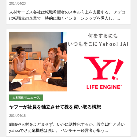
2014/04/23
人材サービス各社は転職希望者のスキル向上を支援する。 アデコ
は転職先の企業で一時的に働くインターンシップを導入し、...
人材/雇用ニュース
ヤフーが社員を独立させて株を買い取る構想
2014/04/18
組織や人材をよどませず、いかに活性化するか。設立18年と若い
yahooでさえ危機感は強い。 ベンチャー経営者が集う...