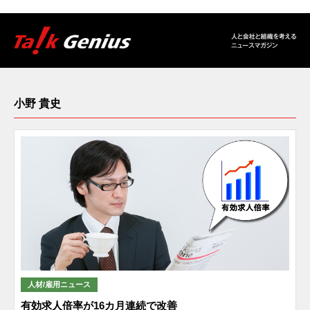
小野 貴史
人材/雇用ニュース
有効求人倍率が16カ月連続で改善