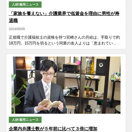
人材/雇用ニュース
「家族を養えない」介護業界で低賃金を理由に男性が寿
退職
2014/05/09
正規職で介護福祉士の資格を持つ宮崎さんの月給は、手取りで約
18万円。15万円を切るという同業の友人よりは「恵まれてい...
人材/雇用ニュース
企業内弁護士数が５年前に比べて３倍に増加