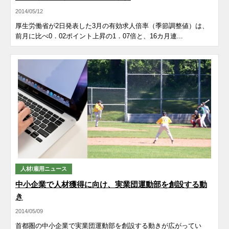
2014/05/12
厚生労働省が2日発表した3月の有効求人倍率（季節調整値）は、
前月に比べ0．02ポイント上昇の1．07倍と、16カ月連...
人材/雇用ニュース
中小企業で人材獲得に向け、実業団運動部を創設する動
き
2014/05/09
首都圏の中小企業で実業団運動部を創設する動きが広がってい