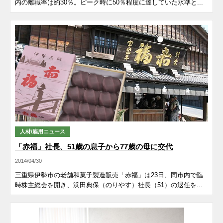
内の離職率は約30％。ピーク時に50％程度に達していた水準と...
人材/雇用ニュース
「赤福」社長、51歳の息子から77歳の母に交代
2014/04/30
三重県伊勢市の老舗和菓子製造販売「赤福」は23日、同市内で臨
時株主総会を開き、浜田典保（のりやす）社長（51）の退任を...