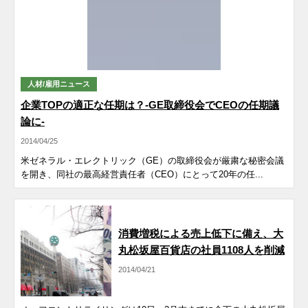
人材/雇用ニュース
企業TOPの適正な任期は？-GE取締役会でCEOの任期議
論に-
2014/04/25
米ゼネラル・エレクトリック（GE）の取締役会が厳粛な秘密会議
を開き、同社の最高経営責任者（CEO）にとって20年の任...
不景気動向
消費増税による売上低下に備え、大
丸松坂屋百貨店の社員1108人を削減
2014/04/21