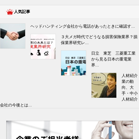
人気記事
ヘッドハンティング会社から電話があったときに確認す...
３大メガ時代でどうなる損害保険業界？損
保業界研究レ...
日立 東芝 三菱重工業
から見る日本の重電業
界...
人材紹介
業の動
向、大
手・中小
人材紹介
会社の今後とは...