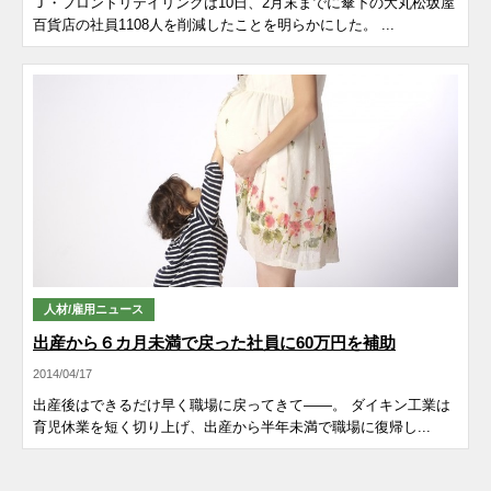
Ｊ・フロントリテイリングは10日、2月末までに傘下の大丸松坂屋
百貨店の社員1108人を削減したことを明らかにした。 ...
人材/雇用ニュース
出産から６カ月未満で戻った社員に60万円を補助
2014/04/17
出産後はできるだけ早く職場に戻ってきて――。 ダイキン工業は
育児休業を短く切り上げ、出産から半年未満で職場に復帰し...