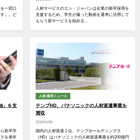
葉を一切口
人材サービスのエン・ジャパンは企業の新卒採用を
ます」。ど
支援するため、学生が撮った動画を選考に活用して
もらう新サービスを始める...
人材/雇用ニュース
触」を支
テンプHD、パナソニックの人材派遣事業を
買収
2015/01/06
から新卒学
国内の人材派遣２位、テンプホールディングス
ビスを来年
（HD）はパナソニックの人材派遣事業を約200億円