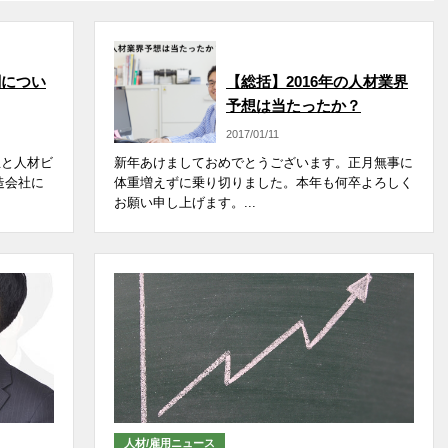
まとめ記事
闇につい
【総括】2016年の人材業界
予想は当たったか？
2017/01/11
生と人材ビ
新年あけましておめでとうございます。正月無事に
造会社に
体重増えずに乗り切りました。本年も何卒よろしく
お願い申し上げます。...
人材/雇用ニュース