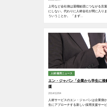
上司など会社側は退職勧奨につながる言
にしない。代わりに人材会社が間に入り
ういうことか。 「まず...
人材/雇用ニュース
エン・ジャパン「企業から学生に接
援
2014/12/04
人材サービスのエン・ジャパンは企業側
生にアプローチする新しい採用支援サー