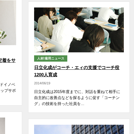
人材/雇用ニュース
定着をサ
日立化成がコーチ・エィの支援でコーチ役
1200人育成
2014/06/19
ンドイノベ
アップサポ
日立化成は2015年度までに、対話を重ねて相手に
自主的に改善点などを探るように促す「コーチン
グ」の技術を持った社員を...