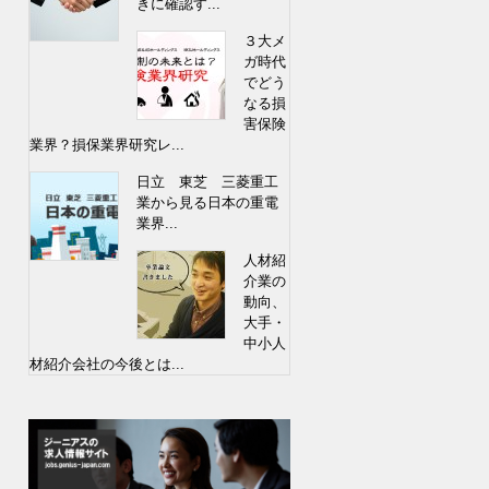
きに確認す...
３大メ
ガ時代
でどう
なる損
害保険
業界？損保業界研究レ...
日立 東芝 三菱重工
業から見る日本の重電
業界...
人材紹
介業の
動向、
大手・
中小人
材紹介会社の今後とは...