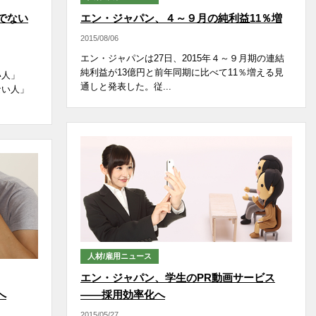
でない
エン・ジャパン、４～９月の純利益11％増
2015/08/06
エン・ジャパンは27日、2015年４～９月期の連結
純利益が13億円と前年同期に比べて11％増える見
い人」
通しと発表した。従...
ない人」
人材/雇用ニュース
エン・ジャパン、学生のPR動画サービス
へ
――採用効率化へ
2015/05/27