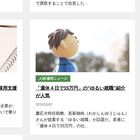
で買収することで合意した...
人材/雇用ニュース
採用支援
「週休４日で15万円」の“ゆるい就職”紹介
が人気
2014/10/07
ー企業が、
次いで乗り
慶応大特任助教、若新雄純（わかしんゆうじゅん）
さんが提案する「ゆるい就職」が話題だ。若者に
「週休４日で15万円」の仕...