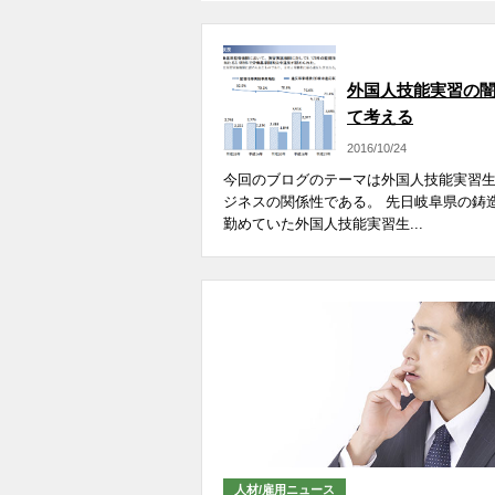
不景気動向
外国人技能実習の
て考える
2016/10/24
今回のブログのテーマは外国人技能実習
ジネスの関係性である。 先日岐阜県の鋳
勤めていた外国人技能実習生...
人材/雇用ニュース