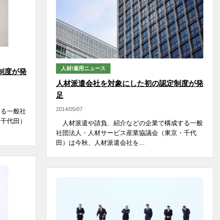
人材/雇用ニュース
制度が発
人材派遣会社を対象にした初の認定制度が発
足
2014/05/07
する一般社
・千代田）
人材派遣や請負、紹介などの企業で構成する一般
社団法人・人材サービス産業協議会（東京・千代
田）は今秋、人材派遣会社を...