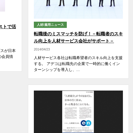
人材/雇用ニュース
ストで活
転職後のミスマッチを防げ！－転職者のスキ
ル向上を人材サービス会社がサポート－
2014/04/23
ビスが日本
の会員情
人材サービス各社は転職希望者のスキル向上を支援
する。 アデコは転職先の企業で一時的に働くイン
ターンシップを導入し、...