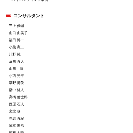
コンサルタント
三上 俊輔
山口 由美子
福田 博一
小柴 憲二
川野 純一
及川 直人
山川 博
小西 晃平
草野 博俊
幡中 健人
髙橋 啓士郎
西原 石人
宮北 葵
赤岩 直紀
泉本 隆治
後藤 大暁