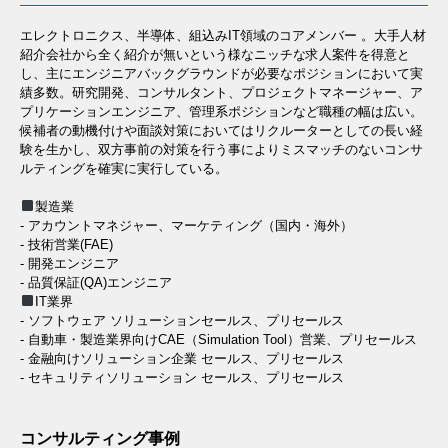
エレクトロニクス、半導体、組込みIT領域のコアメンバー 。大手人材
紹介会社から全く紹介が無いという様なニッチな求人案件を得意と
し、主にエンジニアバックグラウンドが必要なポジションにおいて実
績多数。研究開発、コンサルタント、プロジェクトマネージャー、ア
プリケーションエンジニア、管理系ポジションなど職種の幅は広い。
候補者の動機付けや面談対策においてはリクルーターとしての長い経
験を生かし、双方事前の対策を行う事によりミスマッチのないコンサ
ルティングを確実に実行している。
製造業
- アカウントマネジャー、マーケティング（国内・海外）
- 技術営業(FAE)
- 開発エンジニア
- 品質保証(QA)エンジニア
IT業界
- ソフトウェア ソリューションセールス、プリセールス
- 自動車・製造業界向けCAE（Simulation Tool）営業、プリセールス
- 金融向けソリューション企業 セールス、プリセールス
- セキュリティソリューション セールス、プリセールス
コンサルティング事例