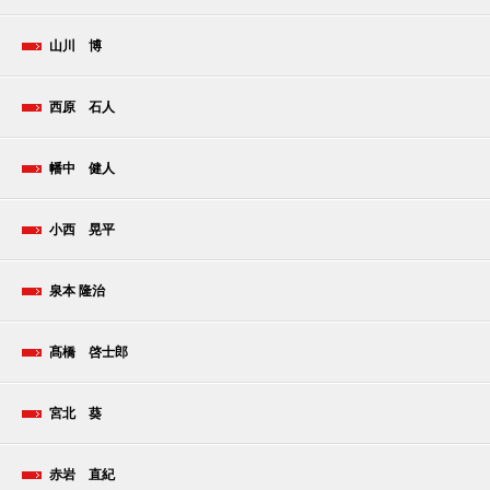
山川 博
西原 石人
幡中 健人
小西 晃平
泉本 隆治
髙橋 啓士郎
宮北 葵
赤岩 直紀