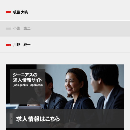
後藤 大暁
小柴 憲二
川野 純一