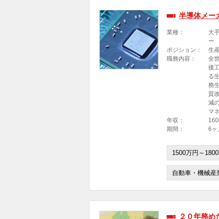
半導体メー
業種：
大
ー
ポジション：
生
職務内容：
全
後
る
務
質
減
マ
年収：
16
期間：
6ヶ
1500万円～180
自動車・機械産
２０年務め