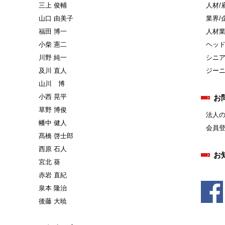
三上 俊輔
人材/
山口 由美子
業界/
福田 博一
人材
小柴 憲二
ヘッ
川野 純一
シニ
及川 直人
ジー
山川 博
小西 晃平
お
草野 博俊
法人
幡中 健人
会員
髙橋 啓士郎
西原 石人
お
宮北 葵
赤岩 直紀
泉本 隆治
後藤 大暁