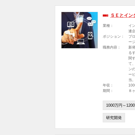
ＳＥとイン
業種：
イ
連
ポジション：
プ
ー
職務内容：
新
る
関
て
ン
ー
当
年収：
10
期間：
８
1000万円～120
研究開発