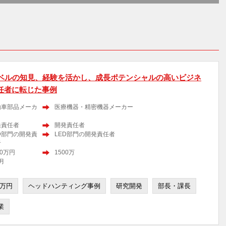
レベルの知見、経験を活かし、成長ポテンシャルの高いビジネ
任者に転じた事例
動車部品メーカ
医療機器・精密機器メーカー
発責任者
開発責任者
D部門の開発責
LED部門の開発責任者
者
00万円
1500万
月
0万円
ヘッドハンティング事例
研究開発
部長・課長
業