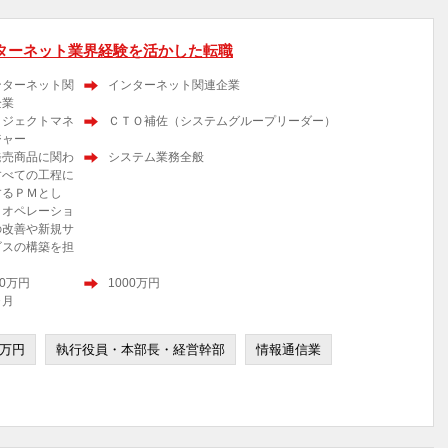
ターネット業界経験を活かした転職
ンターネット関
インターネット関連企業
企業
ロジェクトマネ
ＣＴＯ補佐（システムグループリーダー）
ジャー
発売商品に関わ
システム業務全般
すべての工程に
するＰＭとし
、オペレーショ
の改善や新規サ
ビスの構築を担
。
00万円
1000万円
ヶ月
0万円
執行役員・本部長・経営幹部
情報通信業