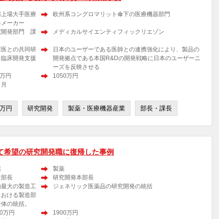
部上場大手医療
欧州系コングロマリット傘下の医療機器部門
器メーカー
究開発部門 課
メディカルサイエンティフィックリエゾン
床医との共同研
日本のユーザーである医師との連携強化により、製品の
、臨床開発支援
開発拠点である本国R&Dの開発戦略に日本のユーザーニ
ーズを反映させる
0万円
1050万円
ヶ月
0万円
研究開発
製薬・医療機器産業
部長・課長
て希望の研究開発職に復帰した事例
薬
製薬
造部長
研究開発本部長
内最大の製造工
ジェネリック医薬品の研究開発の統括
における製造部
全体の統括。
00万円
1900万円