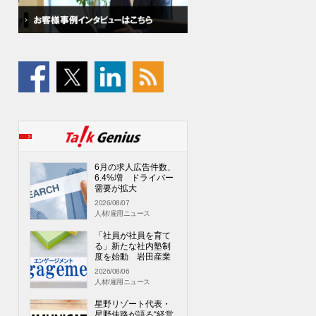
6月の求人広告件数、
6.4%増 ドライバー
需要が拡大
2026/08/07
人材/雇用ニュース
「社員が社員を育て
る」新たな社内塾制
度を始動 岩田産業
2026/08/06
人材/雇用ニュース
星野リゾート代表・
星野佳路が語る“経営