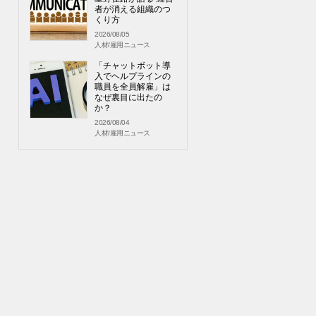
者が消える組織のつ
くり方
2026/08/05
人材/雇用ニュース
「チャットボット導
入でヘルプラインの
職員を全員解雇」は
なぜ裏目に出たの
か？
2026/08/04
人材/雇用ニュース