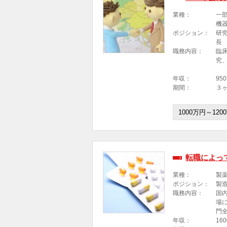
業種：
一
機
ポジション：
研
長
職務内容：
臨
究
年収：
95
期間：
３
1000万円～120
転職によっ
業種：
製
ポジション：
製
職務内容：
国
場
門
年収：
16