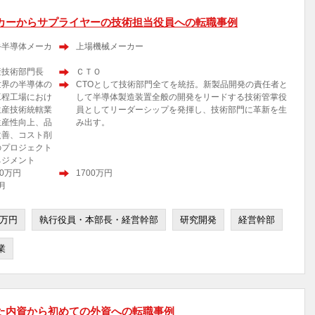
カーからサプライヤーの技術担当役員への転職事例
手半導体メーカ
上場機械メーカー
産技術部門長
ＣＴＯ
世界の半導体の
CTOとして技術部門全てを統括。新製品開発の責任者と
工程工場におけ
して半導体製造装置全般の開発をリードする技術管掌役
生産技術統轄業
員としてリーダーシップを発揮し、技術部門に革新を生
生産性向上、品
み出す。
改善、コスト削
のプロジェクト
ネジメント
00万円
1700万円
月
0万円
執行役員・本部長・経営幹部
研究開発
経営幹部
業
た内資から初めての外資への転職事例