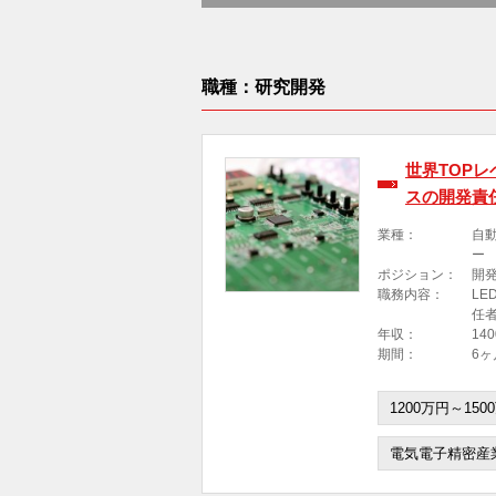
職種：研究開発
世界TOP
スの開発責
業種：
自
ー
ポジション：
開
職務内容：
LE
任
年収：
14
期間：
6ヶ
1200万円～150
電気電子精密産