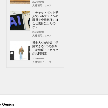
2026/08/05
人材/雇用ニュース
「チャットボット導
入でヘルプラインの
職員を全員解雇」は
なぜ裏目に出たの
か？
2026/08/04
人材/雇用ニュース
博士人材が企業で活
躍できる3つの条件
三菱総研・アカリク
が共同調査
2026/08/03
人材/雇用ニュース
k Genius