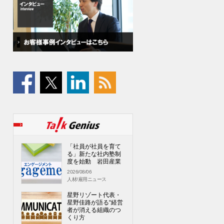
「社員が社員を育て
る」新たな社内塾制
度を始動 岩田産業
2026/08/06
人材/雇用ニュース
星野リゾート代表・
星野佳路が語る“経営
者が消える組織のつ
くり方