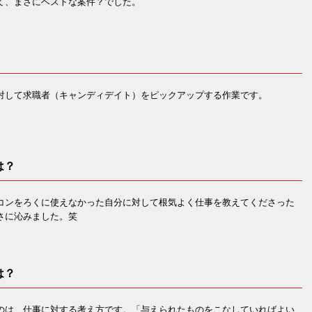
て、まさにベストな案件？でした。
対して求職者（キャンディデイト）をピックアップする作業です。
は？
コンをろくに使えなかった自分に対して根気よく仕事を教えてくださった
さに沁みました。笑
は？
のは、仕事に対する考え方です。「与えられたものをこなしていればよい