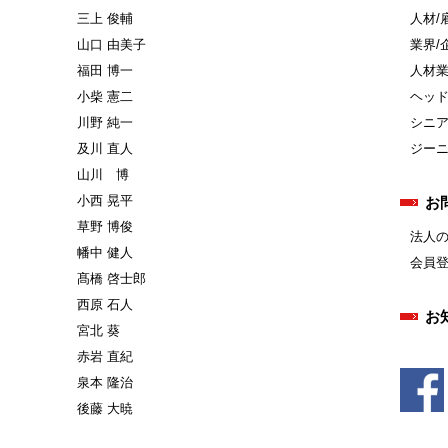
三上 俊輔
人材/
山口 由美子
業界/
福田 博一
人材
小柴 憲二
ヘッ
川野 純一
シニ
及川 直人
ジー
山川 博
小西 晃平
お
草野 博俊
法人
幡中 健人
会員
髙橋 啓士郎
西原 石人
お
宮北 葵
赤岩 直紀
泉本 隆治
後藤 大暁