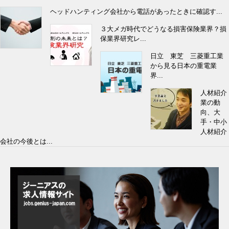
ヘッドハンティング会社から電話があったときに確認す...
３大メガ時代でどうなる損害保険業界？損
保業界研究レ...
日立 東芝 三菱重工業
から見る日本の重電業
界...
人材紹介
業の動
向、大
手・中小
人材紹介
会社の今後とは...