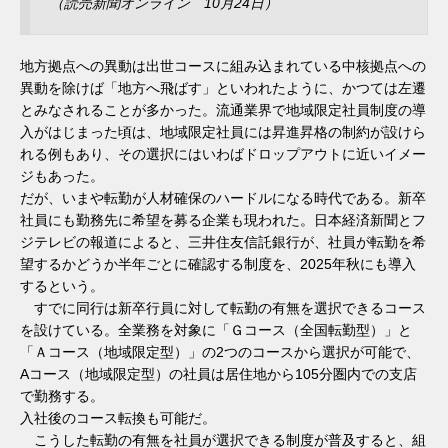
（読売新聞オンライン 10月24日）
地方拠点への異動は出世コースに組み込まれている中核拠点への
異動を除けば「地方へ飛ばす」といわれたように、かつては左遷
とみなされることが多かった。流通業界で地域限定社員制度の導
入がはじまった頃は、地域限定社員には昇進昇格の制約が設けら
れる例もあり、その選択にはいわばドロップアウトに近いイメー
ジもあった。
だが、いまや転勤が人材確保のハードルになる時代である。新卒
社員にも勤務先に希望を募る企業も現われた。日本経済新聞とフ
ジテレビの報道によると、三井住友信託銀行が、社員が転勤を希
望するかどうか半年ごとに確認する制度を、2025年秋にも導入
するという。
すでに同行は新卒行員に対して転勤の有無を選択できるコース
を設けている。全業務を対象に「Ｇコース（全国転勤型）」と
「Ａコース（地域限定型）」の2つのコースから選択が可能で、
Aコース（地域限定型）の社員は居住地から105分圏内での支店
で勤務する。
入社後のコース転換も可能だ。
こうした転勤の有無を社員が選択できる制度が普及すると、組