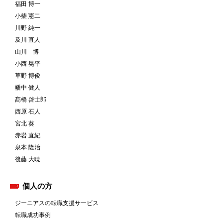
福田 博一
小柴 憲二
川野 純一
及川 直人
山川 博
小西 晃平
草野 博俊
幡中 健人
髙橋 啓士郎
西原 石人
宮北 葵
赤岩 直紀
泉本 隆治
後藤 大暁
個人の方
ジーニアスの転職支援サービス
転職成功事例