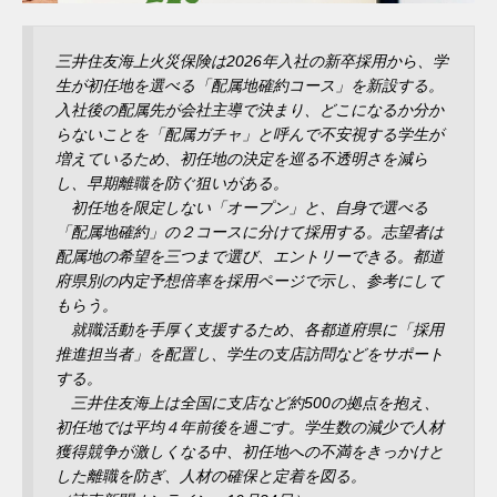
三井住友海上火災保険は2026年入社の新卒採用から、学
生が初任地を選べる「配属地確約コース」を新設する。
入社後の配属先が会社主導で決まり、どこになるか分か
らないことを「配属ガチャ」と呼んで不安視する学生が
増えているため、初任地の決定を巡る不透明さを減ら
し、早期離職を防ぐ狙いがある。
初任地を限定しない「オープン」と、自身で選べる
「配属地確約」の２コースに分けて採用する。志望者は
配属地の希望を三つまで選び、エントリーできる。都道
府県別の内定予想倍率を採用ページで示し、参考にして
もらう。
就職活動を手厚く支援するため、各都道府県に「採用
推進担当者」を配置し、学生の支店訪問などをサポート
する。
三井住友海上は全国に支店など約500の拠点を抱え、
初任地では平均４年前後を過ごす。学生数の減少で人材
獲得競争が激しくなる中、初任地への不満をきっかけと
した離職を防ぎ、人材の確保と定着を図る。