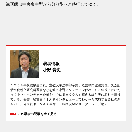
織形態は中央集中型から分散型へと移行してゆく。
著者情報:
小野 貴史
１９５９年茨城県生まれ。立教大学法学部卒業。経営専門誌編集長、(社)生
活文化総合研究所理事などを経て小野アソシエイツ代表。２５年以上にわた
って中小・ベンチャー企業を中心に５０００人を超える経営者の取材を続け
ている。著書「経営者５千人をインタビューしてわかった成功する会社の新
原則」。分担執筆「Ｍ＆Ａ革命」「医療安全のリーダーシップ論」
この著者の記事を全て見る