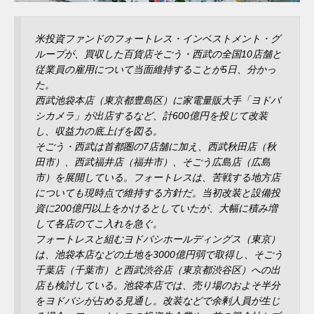
米投資ファンドのフォートレス・インベストメント・グ
ループが、買収した百貨店そごう・西武の全国10店舗と
従業員の雇用について当面維持することが5日、分かっ
た。
西武池袋本店（東京都豊島区）に家電量販大手「ヨドバ
シカメラ」が出店するなど、計600億円を投じて改装
し、収益力の底上げを図る。
そごう・西武は首都圏の7店舗に加え、西武秋田店（秋
田市）、西武福井店（福井市）、そごう広島店（広島
市）を展開している。フォートレスは、苦戦する地方店
についても現時点で維持する方針だ。当初改装と設備投
資に200億円以上をかけるとしていたが、大幅に積み増
して各店のてこ入れを急ぐ。
フォートレスと組むヨドバシホールディングス（東京）
は、池袋本店などの土地を3000億円弱で取得し、そごう
千葉店（千葉市）と西武渋谷店（東京都渋谷区）への出
店も検討している。池袋本店では、売り場のおよそ半分
をヨドバシが占める見通し。改装などで余剰人員が生じ