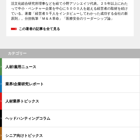
活文化総合研究所理事などを経て小野アソシエイツ代表。２５年以上にわた
って中小・ベンチャー企業を中心に５０００人を超える経営者の取材を続け
ている。著書「経営者５千人をインタビューしてわかった成功する会社の新
原則」。分担執筆「Ｍ＆Ａ革命」「医療安全のリーダーシップ論」
この著者の記事を全て見る
カテゴリー
人材/雇用ニュース
業界/企業研究レポート
人材業界トピックス
ヘッドハンティングコラム
シニア向けトピックス