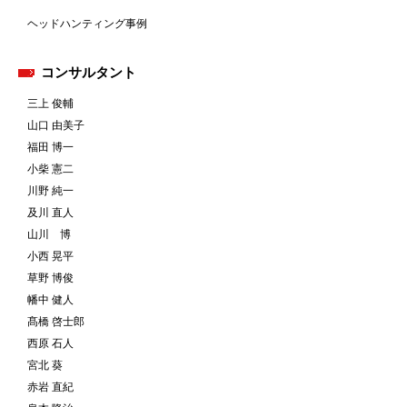
ヘッドハンティング事例
コンサルタント
三上 俊輔
山口 由美子
福田 博一
小柴 憲二
川野 純一
及川 直人
山川 博
小西 晃平
草野 博俊
幡中 健人
髙橋 啓士郎
西原 石人
宮北 葵
赤岩 直紀