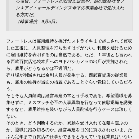
る場合、フォートレスの投資先企業や、前の親会社セブ
ン＆アイ・ホールディングス傘下の事業会社で受け入れ
る方向だ。
（時事通信 9月5日）
フォートレスは雇用維持を掲げたストライキまで起こされて買収
した直後に、人員整理を打ち出すはずがない。軋轢を避けるため
に雇用維持を表明するのは当然である。ただ、１年後とも言われ
る西武百貨店池袋本店へのヨドバシカメラの出店が実施された
ら、雇用がどうなるかは不透明だ。
売り場が削減されば余剰人員が発生する。西武百貨店の従業員
も、雇用の維持が当面の措置であることぐらい覚悟しているだろ
う。
そもそも人員削減は経営再建の常とう手段である。希望退職を募
集せずに、ミスマッチ必至の人事異動を行なって依願退職を誘発
するなど、雇用維持を装いながら人員削減を行うケースは珍しく
ない。
そのとき、どう判断するのか。異動を受け入れて在籍を選ぶの
か、退職に踏み切るのか。経営再建を目的に買収されたいま、た
ぶん定年まで百貨店の仕事ができると考えている従業員はいない