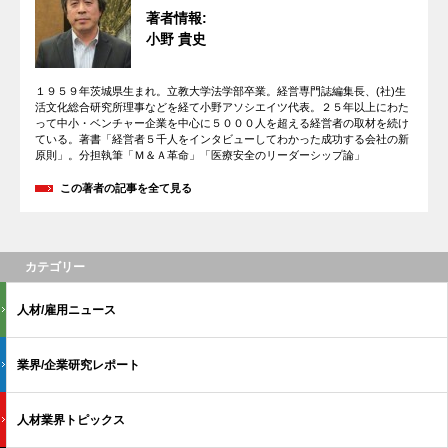
著者情報:
小野 貴史
１９５９年茨城県生まれ。立教大学法学部卒業。経営専門誌編集長、(社)生
活文化総合研究所理事などを経て小野アソシエイツ代表。２５年以上にわた
って中小・ベンチャー企業を中心に５０００人を超える経営者の取材を続け
ている。著書「経営者５千人をインタビューしてわかった成功する会社の新
原則」。分担執筆「Ｍ＆Ａ革命」「医療安全のリーダーシップ論」
この著者の記事を全て見る
カテゴリー
人材/雇用ニュース
業界/企業研究レポート
人材業界トピックス