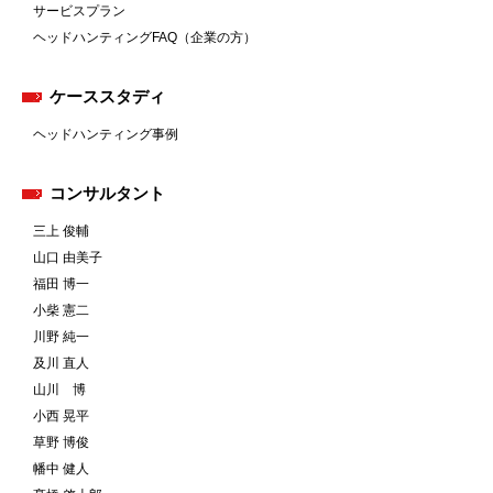
サービスプラン
ヘッドハンティングFAQ（企業の方）
ケーススタディ
ヘッドハンティング事例
コンサルタント
三上 俊輔
山口 由美子
福田 博一
小柴 憲二
川野 純一
及川 直人
山川 博
小西 晃平
草野 博俊
幡中 健人