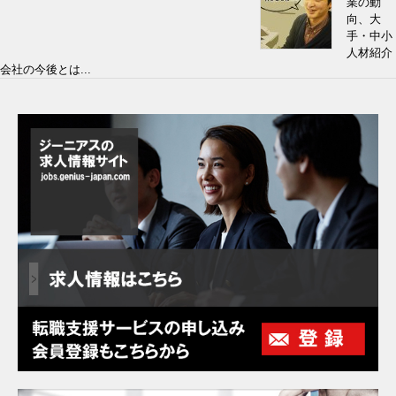
業の動
向、大
手・中小
人材紹介
会社の今後とは...