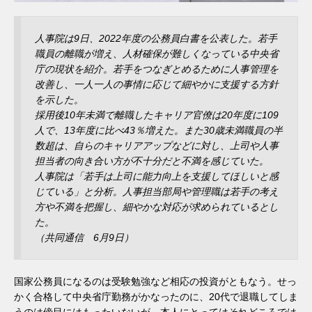
人事院は9日、2022年度の公務員白書を公表した。若手
職員の離職が増え、人材確保が難しくなっている中央省
庁の現状を紹介。若手をつなぎとめるために人事管理を
改善し、一人一人の事情に応じて細やかに支援する方針
を示した。
採用後10年未満で離職したキャリア官僚は20年度に109
人で、13年度に比べ43％増えた。また30歳未満職員の半
数超は、自らのキャリアアップなどに対し、上司や人事
担当者の向き合い方が不十分だと不満を感じていた。
人事院は「若手は上司に能力向上を支援してほしいと感
じている」と分析。人事担当部局や管理職は若手の考え
方や不満を把握し、細やかな対応が求められているとし
た。
（共同通信 6月9日）
国家公務員になるのは受験勉強など相応の投資がともなう。せっ
かく合格して中央省庁勤務がかなったのに、20代で退職してしま
うのは傍目にはもったいないが、本人にとってはそれどころでは