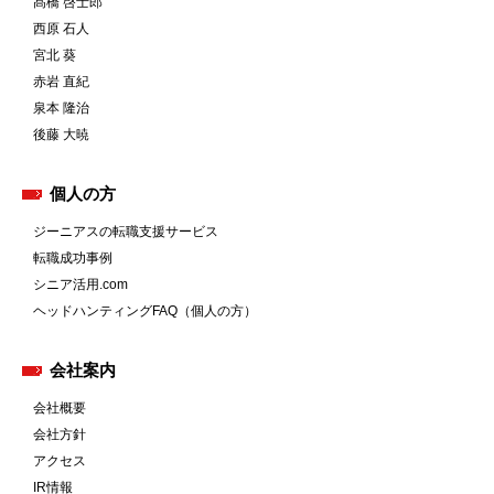
髙橋 啓士郎
西原 石人
宮北 葵
赤岩 直紀
泉本 隆治
後藤 大暁
個人の方
ジーニアスの転職支援サービス
転職成功事例
シニア活用.com
ヘッドハンティングFAQ（個人の方）
会社案内
会社概要
会社方針
アクセス
IR情報