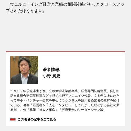
ウェルビーイング経営と業績の相関関係がもっとクロースアッ
プされたほうがよい。
著者情報:
小野 貴史
１９５９年茨城県生まれ。立教大学法学部卒業。経営専門誌編集長、(社)生
活文化総合研究所理事などを経て小野アソシエイツ代表。２５年以上にわた
って中小・ベンチャー企業を中心に５０００人を超える経営者の取材を続け
ている。著書「経営者５千人をインタビューしてわかった成功する会社の新
原則」。分担執筆「Ｍ＆Ａ革命」「医療安全のリーダーシップ論」
この著者の記事を全て見る