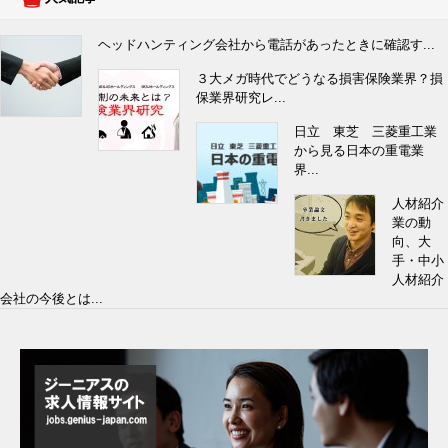
ヘッドハンティング会社から電話があったときに確認す...
３大メガ時代でどうなる損害保険業界？損
保業界研究レ...
日立 東芝 三菱重工業
から見る日本の重電業
界...
人材紹介
業の動
向、大
手・中小
人材紹介
会社の今後とは...