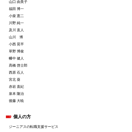
山口 由美子
福田 博一
小柴 憲二
川野 純一
及川 直人
山川 博
小西 晃平
草野 博俊
幡中 健人
髙橋 啓士郎
西原 石人
宮北 葵
赤岩 直紀
泉本 隆治
後藤 大暁
個人の方
ジーニアスの転職支援サービス