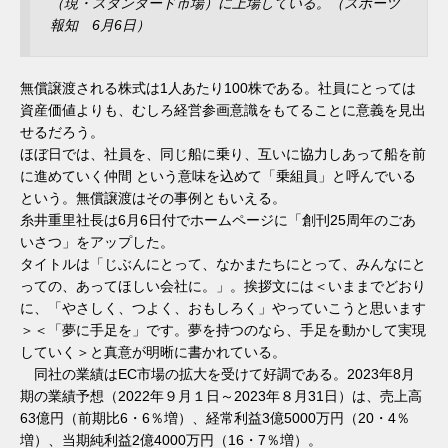
（現・スタンダード市場）に上場している。（スポーツ
報知 6月6日）
無償譲渡される株式は1人あたり100株である。社員にとっては
資産価値よりも、むしろ経営参画意識をもてることに意義を見出
せるだろう。
ほぼ日では、社員を、同じ船に乗り、互いに協力しあって船を前
に進めていく仲間 という意味を込めて「乗組員」と呼んでいる
という。無償譲渡はその事例ともいえる。
糸井重里社長は6月6日付でホームページに「創刊25周年のごあ
いさつ」をアップした。
タイトルは「じぶんにとって、なかまたちにとって、みんなにと
っての、あってほしい会社に。」。挨拶文には＜いままでどおり
に、「やさしく、つよく、おもしろく」やっていこうと思います
＞＜「夢に手足を」です。夢を持つのなら、手足を動かして実現
していく＞と真意が明晰に書かれている。
同社の業績はEC市場の拡大を受けて好調である。2023年8月
期の業績予想（2022年９月１日～2023年８月31日）は、売上高
63億円（前期比6・6％増）、経常利益3億5000万円（20・4％
増）、当期純利益2億4000万円（16・7％増）。