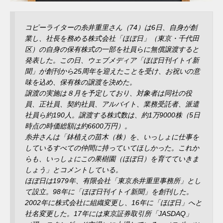
コピーライターの糸井重里さん（74）は6日、自身が創
業し、社長を務める株式会社「ほぼ日」（東京・千代田
区）の自身の保有株式の一部を社員らに無償譲渡すると
発表した。この日、ウェブメディア「ほぼ日刊イトイ新
聞」が創刊から25周年を迎えたことを受け、お祝いの意
味を込め、保有株の譲渡を決めた。
譲渡の実施は８月を予定しており、対象者は同社の役
員、正社員、契約社員、アルバイト、業務受託者、派遣
社員ら約190人。譲渡する株式数は、約1万9000株（5日
時点の時価総額は約6600万円）。
糸井さんは「鉢植えの苗木（株）を、いっしょに仕事を
しているすべての仲間に持っていてほしかった。これか
らも、いっしょにこの果樹園（ほぼ日）を育てていきま
しょう」とコメントしている。
ほぼ日は1979年、有限会社「東京糸井重里事務所」とし
て設立。98年に「ほぼ日刊イトイ新聞」を創刊した。
2002年に株式会社に組織変更し、16年に「ほぼ日」へと
社名変更した。17年には東京証券取引所「JASDAQ」