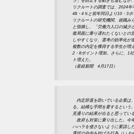
ラ」を防止する動きも進むなか
リクルートの調査では、2024
48・4％と前年同日より10・3
リクルートの研究機関、就職み
と指摘し、「労働力人口の減少
復局面に乗り遅れたくないとの
しやすくなり、選考の効率化が
複数の内定を獲得する学生が増え
2・8ポイント増加。さらに、1
ト増えた。
（産経新聞 4月17日）
内定辞退を防いでいる企業は、
る。結構な手間を要するという
見通りの結果が出ると思ってい
政府も対策に乗り出した。今年
ハハラを侵さないように要請し
選択の自由を妨げる行為（い 