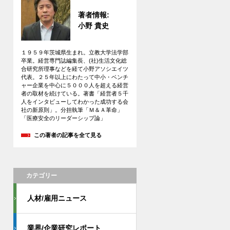
著者情報:
小野 貴史
１９５９年茨城県生まれ。立教大学法学部
卒業。経営専門誌編集長、(社)生活文化総
合研究所理事などを経て小野アソシエイツ
代表。２５年以上にわたって中小・ベンチ
ャー企業を中心に５０００人を超える経営
者の取材を続けている。著書「経営者５千
人をインタビューしてわかった成功する会
社の新原則」。分担執筆「Ｍ＆Ａ革命」
「医療安全のリーダーシップ論」
この著者の記事を全て見る
カテゴリー
人材/雇用ニュース
業界/企業研究レポート