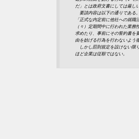
だ」とは政府文書にしては厳し
要請内容は以下の通りである
「正式な内定前に他社への就職
（々）定期間中に行われた業務
求めたり、事前にその誓約書を
由を妨げる行為を行わないよう
しかし罰則規定を設けない限り
ほど企業は従順ではない。