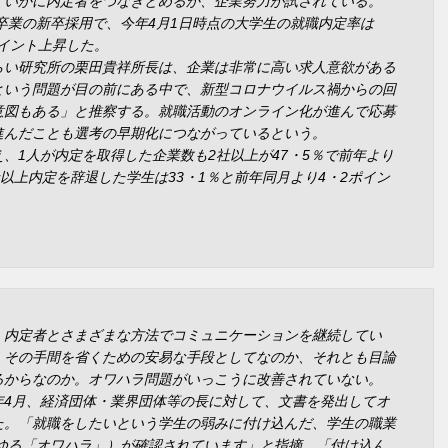
、いかに内定者をつなぎとめるか、企業努力が試されている。
年卒業の新卒採用で、今年4月1日時点の大学生の就職内定率は
ポイント上昇した。
らい研究所の栗田貴祥所長は、企業は非常に高い求人意欲がある
という問題が目の前にある中で、新型コロナウイルス禍からの回
意図もある」と推察する。就職活動のオンライン化が進んで応募
進んだことも選考の早期化につながっているという。
、1人が内定を取得した企業数も2社以上が47・5％で前年より
社以上内定を辞退した学生は33・1％と前年同月より4・2ポイン
内定者とさまざまな方法でコミュニケーションを継続してい
。その手間を省くための安易な手段としてなのか、それとも目論
るからなのか。オワハラ問題がいっこうに改善されていない。
4月、経済団体・業界団体等の長に対して、文書を発出してオ
た。「就職をしたいという学生の弱みに付け込んだ、学生の職業
わゆる「オワハラ」）が確認されています」と指摘。「付け込ん