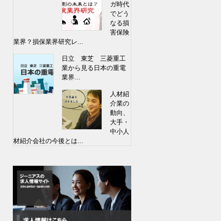
ガ時代
でどう
なる損
害保険
業界？損保業界研究レ...
日立 東芝 三菱重工
業から見る日本の重電
業界...
人材紹
介業の
動向、
大手・
中小人
材紹介会社の今後とは...