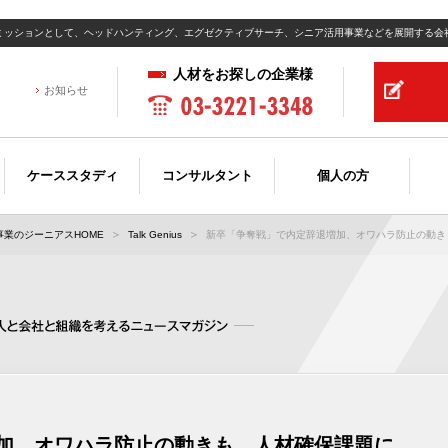
ミッションとして、ヘッドハンティング、エグゼクティブサーチ、シニア活用事業などを展開する会
人材をお探しの企業様
お知らせ
ケーススタディ
コンサルタント
個人の方
業のジーニアスHOME
Talk Genius
新卒「争奪戦」で内定辞退増加、オワハラ防止の動きも
加、オワハラ防止の動きも 人材確保課題に