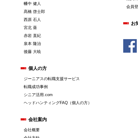
幡中 健人
会員
髙橋 啓士郎
西原 石人
お
宮北 葵
赤岩 直紀
泉本 隆治
後藤 大暁
個人の方
ジーニアスの転職支援サービス
転職成功事例
シニア活用.com
ヘッドハンティングFAQ（個人の方）
会社案内
会社概要
会社方針