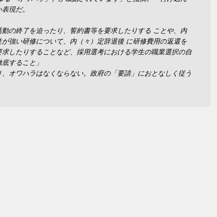
い表現だ。
。
活動の終了を迫ったり、誓約書等を要求したりする ことや、内
性が強い研修について、内（々）定辞退後 に研修費用の返還を
要求したりすることなど、採用選考における学生の職業選択の自
徹底すること」
、オワハラはなくならない。政府の「要請」におとなしく従う