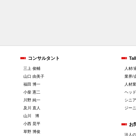
コンサルタント
Tal
三上 俊輔
人材/
山口 由美子
業界/
福田 博一
人材
小柴 憲二
ヘッ
川野 純一
シニ
及川 直人
ジー
山川 博
小西 晃平
お
草野 博俊
法人