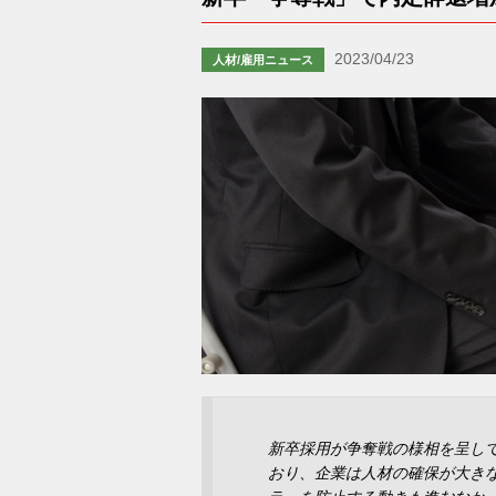
2023/04/23
人材/雇用ニュース
新卒採用が争奪戦の様相を呈し
おり、企業は人材の確保が大き