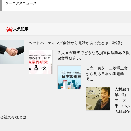
ジーニアスニュース
人気記事
ヘッドハンティング会社から電話があったときに確認す...
３大メガ時代でどうなる損害保険業界？損
保業界研究レ...
日立 東芝 三菱重工業
から見る日本の重電業
界...
人材紹介
業の動
向、大
手・中小
人材紹介
会社の今後とは...