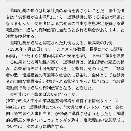
退職勧奨の焦点は対象社員の感情を害さないことだ。厚生労働
省は「労働者が自由意思により、退職勧奨に応じる場合は問題と
なりませんが、使用者による労働者の自由な意思決定を妨げる退
職勧奨は、違法な権利侵害に当たるとされる場合があります」と
注意を喚起する。
退職勧奨が違法と認定された判例もある。最高裁の判例
（1980年７月10日）で、「ことさら多数回、長期にわたる退職
勧奨は、いたずらに被勧奨者の不安感を増し、不当に退職を強要
する結果となる可能性が高く、退職勧奨は、被勧奨者の家庭の状
況、名誉感情等に十分配慮すべき」と指摘。そのうえで、「勧奨
者の数、優遇措置の有無等を総合的に勘案し、全体として被勧奨
者の自由な意思決定が妨げられる状況であった場合には、当該退
職勧奨行為は違法な権利侵害となる」と断じた。
会社側はどう臨めばよいのだろうか。
独立行政法人中小企業基盤整備機構が運営する情報サイト「J-
Net21」は、退職勧奨について「大切なポイントの一つは、会社
側（経営者や人事担当者）が強硬に退職させようとしたり、威嚇
的な態度を示さないこと」とクギを刺す。退職理由の合意形成に
ついては、次のように助言する。