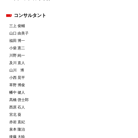
コンサルタント
三上 俊輔
山口 由美子
福田 博一
小柴 憲二
川野 純一
及川 直人
山川 博
小西 晃平
草野 博俊
幡中 健人
髙橋 啓士郎
西原 石人
宮北 葵
赤岩 直紀
泉本 隆治
後藤 大暁