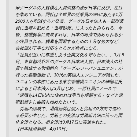
米グーグルの大規模な人員調整の波が日本に及び、注目
を集めている。同社は全世界の従業員の6%にあたる1万
2000人を削減すると発表。グーグル日本法人も一部従業
員に退職を勧める「退職勧奨」に入ったとみられる。今
後、整理解雇に発展すれば、日本の司法で認められるか
が注目される。解雇を回避するための十分な努力など、
会社側が丁寧な対応をとるかが焦点になる。
「社員が互いに尊重しあう企業文化を守りたい」。3月.8
日、東京都渋谷区のグーグル日本法人前。日本法人の社
員で構成する労働組合「グーグルジャパンユニオン」が
行った要望活動で、30代の英国人エンジニアが話した。
ユニオンの本部にあたる東京管理職ユニオンの神部紅氏
によると日本法人は3月はじめ、一部社員にメールで
「退職を14日以内に決めれば手当を増額する」などと退
職勧奨をし面談も始めたという。
労組の結成で、退職勧奨は個人と労組の2方向で進め
る必要が生じた。労組との交渉は労働組合法に沿った団
体交渉となる。初交渉は3月17日に実施された。
（日本経済新聞 4月10日）