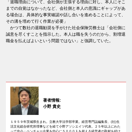
「退職理由について、会社側が主張する理由に対し、本人にそこ
までの自覚はなかったなど、会社側と本人の意識にギャップがあ
る場合は、具体的な事実確認や話し合いを進めることによって、
その溝を埋めて行く作業が必要」
かつて数社の退職勧奨を手がけた社会保険労務士は「会社側に
誠意を尽くすことを指示した。本人は職を失うのだから、割増退
職金を払えばよいという問題ではない」と強調していた。
著者情報:
小野 貴史
１９５９年茨城県生まれ。立教大学法学部卒業。経営専門誌編集長、(社)生
活文化総合研究所理事などを経て小野アソシエイツ代表。２５年以上にわた
って中小・ベンチャー企業を中心に５０００人を超える経営者の取材を続け