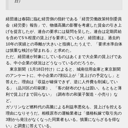
日）
経団連は春闘に臨む経営側の指針である「経営労働政策特別委員
会（経労委）報告」で、物価高騰の影響を考慮した賃金の引き上
げを提言したが、連合の要求には疑問を呈した。連合は定期昇給
を含めて5％程度の賃上げを要求しているが、経団連は、過去約
10年の実績との乖離が大きいと指摘したうえで、「要求水準自体
は慎重な検討が望まれる」と求めた。
ただ、経団連が対象にしているのはあくまで大企業の賃上げであ
る。中小企業の状況はどうなっているのだろうか。
東京新聞（1月18日付け）によると、城南信用金庫と東京新聞
のアンケートに、中小企業の7割以上が「賃上げの予定なし」と
答えた。理由は「収益が確保できず、逆に人件費を削減してい
る」（品川区の印刷業）、「客の財布のひもは固い。もともと薄
利で賃上げまで回らない」（調布市の和菓子製造・小売り）な
ど。
ガソリンなど燃料代の高騰による利益率悪化も、賃上げを控える
理由になりそうだ。相模原市の運輸業者は「価格転嫁で取引先の
3割から発注がなくなった同業者もいる。慎重にならざるを得な
い」と調査に答えている。