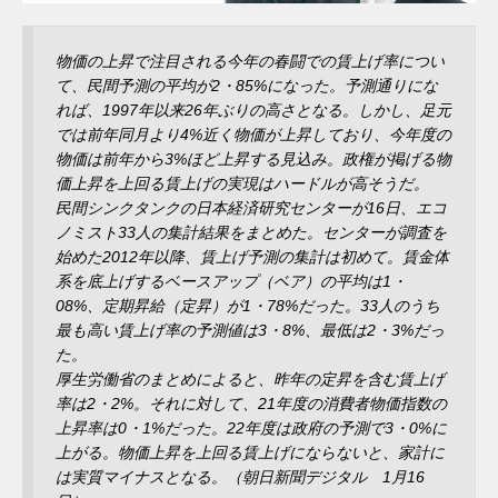
物価の上昇で注目される今年の春闘での賃上げ率につい
て、民間予測の平均が2・85%になった。予測通りにな
れば、1997年以来26年ぶりの高さとなる。しかし、足元
では前年同月より4%近く物価が上昇しており、今年度の
物価は前年から3%ほど上昇する見込み。政権が掲げる物
価上昇を上回る賃上げの実現はハードルが高そうだ。
民間シンクタンクの日本経済研究センターが16日、エコ
ノミスト33人の集計結果をまとめた。センターが調査を
始めた2012年以降、賃上げ予測の集計は初めて。賃金体
系を底上げするベースアップ（ベア）の平均は1・
08%、定期昇給（定昇）が1・78%だった。33人のうち
最も高い賃上げ率の予測値は3・8%、最低は2・3%だっ
た。
厚生労働省のまとめによると、昨年の定昇を含む賃上げ
率は2・2%。それに対して、21年度の消費者物価指数の
上昇率は0・1%だった。22年度は政府の予測で3・0%に
上がる。物価上昇を上回る賃上げにならないと、家計に
は実質マイナスとなる。（朝日新聞デジタル 1月16