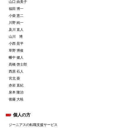
山口 由美子
福田 博一
小柴 憲二
川野 純一
及川 直人
山川 博
小西 晃平
草野 博俊
幡中 健人
髙橋 啓士郎
西原 石人
宮北 葵
赤岩 直紀
泉本 隆治
後藤 大暁
個人の方
ジーニアスの転職支援サービス