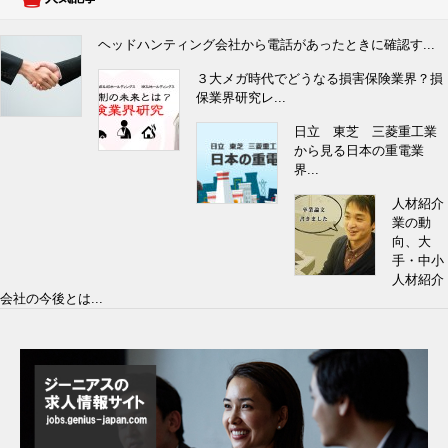
ヘッドハンティング会社から電話があったときに確認す...
３大メガ時代でどうなる損害保険業界？損
保業界研究レ...
日立 東芝 三菱重工業
から見る日本の重電業
界...
人材紹介
業の動
向、大
手・中小
人材紹介
会社の今後とは...