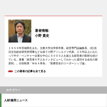
著者情報:
小野 貴史
１９５９年茨城県生まれ。立教大学法学部卒業。経営専門誌編集長、(社)生
活文化総合研究所理事などを経て小野アソシエイツ代表。２５年以上にわた
って中小・ベンチャー企業を中心に５０００人を超える経営者の取材を続け
ている。著書「経営者５千人をインタビューしてわかった成功する会社の新
原則」。分担執筆「Ｍ＆Ａ革命」「医療安全のリーダーシップ論」
この著者の記事を全て見る
カテゴリー
人材/雇用ニュース