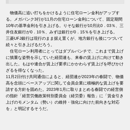
物価高に追い打ちをかけるように住宅ローン金利がアップす
る。メガバンク3行が11月の住宅ローン金利について、固定期間
10年の基準金利を引き上げる。りそな銀行が10月比0．03％、三
井住友銀行が0．10％、みずほ銀行が0．15％を引き上げる。
三菱UFJ銀行は現行のまま据え置くが、地方銀行も後につづいて
続々と引き上げるだろう。
住宅ローン利用者にとってはダブルパンチで、これまで賃上げ
に慎重な姿勢を示していた経団連も、来春の賃上げに向けて動き
出した。もはや連合が賃上げ要求にかかわらず賃上げを呼びかけ
ざるを得なくなった。
11月2日付け共同通信によると、経団連が2023年の春闘で、物価
高を念頭にベースアップに関して会員企業に積極的な賃上げを要
請する方針を固めた。2023年1月に取りまとめる春闘での経営側
の指針「経営労働政策特別委員会（経労委）報告」に「賃金引き
上げのモメンタム（勢い）の維持・強化に向けた前向きな対応
を」と明記するそうだ。