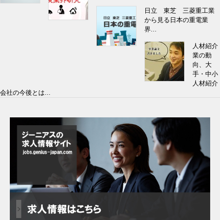
日立 東芝 三菱重工業
から見る日本の重電業
界...
人材紹介
業の動
向、大
手・中小
人材紹介
会社の今後とは...