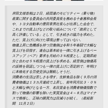
岸田文雄首相は２日、経団連のモビリティー（乗り物）
産業に関する委員会の共同委員長を務める十倉雅和会長
や、トヨタ自動車の豊田章男社長らが出席した会合で、
これまでの賃上げなどの取り組みについて「政府として
高く評価している」として、引き続きの協力を求めた。
ただ、賃上げに向けた環境は整ってはいない。
物価上昇に危機感を持つ労働側は令和５年春闘で大幅な
賃上げを目指す。連合は基本給を一律に引き上げるベー
スアップ（ベア）要求を月給の３％程度とし、定期昇給
分と合わせ５％程度の賃上げを求める。経営側は物価高
の反映を容認しつつも一律の賃上げに否定的で、年明け
に本格化する労使交渉は難航しそうだ。
消費者の生活は苦しさを増す。生鮮食品を除く９月の消
費者物価は１３カ月連続で上昇し、前年同月比３・０％
と大幅な伸びとなる一方、名目賃金を消費者物価指数で
割って物価の影響を除いた実質賃金は４～８月はマイナ
スで推移し、正味の購買力は目減りが続く。（産経新
聞 11月２日）