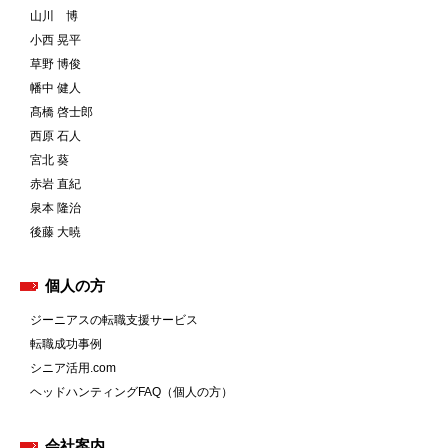
山川 博
小西 晃平
草野 博俊
幡中 健人
髙橋 啓士郎
西原 石人
宮北 葵
赤岩 直紀
泉本 隆治
後藤 大暁
個人の方
ジーニアスの転職支援サービス
転職成功事例
シニア活用.com
ヘッドハンティングFAQ（個人の方）
会社案内