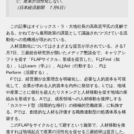
で、産業が活性化しない。
（日本経済新聞 ７月6日）
この記事はオイシックス・ラ・大地社長の高島宏平氏の見解で
ある。かねてから雇用政策の課題として議論されつづけている流
動化への危機感が現われている。
人材流動化についてはさまざまな提言が示されている。さる7
月7日、三菱総合研究所が開いたメディア懇談会で、キャリアシ
フトを促す「FLAPサイクル」形成を提言した。FはFind（知
る）、LはLearn（学ぶ）、AはAct（行動する）、Pは
Perform（活躍する）。
Fでは、経営層が企業理念を明確化し、必要な人的資本を可視
化して、企業が求める人的資本を内外に発信する。Lでは、地域
や産業ごとに個社を超えたリスキングと人材移動を促す地域の座
組みを形成する。Aでは、成長領域への人材移動を後押しする
「カスケード型（段階的な移行）の積極的労働政策」に転換す
る。Pでは、創造的な人材を評価する職務連動型の処遇体系を構
築する。
このFLAPをサイクルとして廻すという施策で、人材移動を推
進すれば地域起点で産業の活性化を促せる三菱総研は提言した。