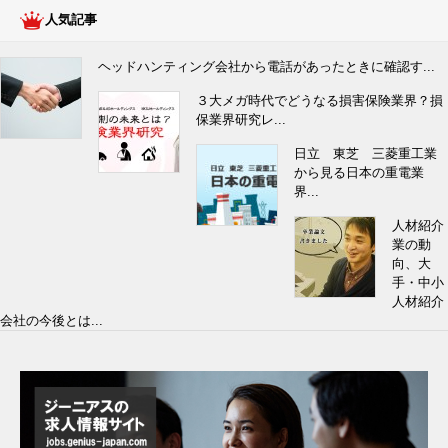
人気記事
ヘッドハンティング会社から電話があったときに確認す...
３大メガ時代でどうなる損害保険業界？損
保業界研究レ...
日立 東芝 三菱重工業
から見る日本の重電業
界...
人材紹介
業の動
向、大
手・中小
人材紹介
会社の今後とは...