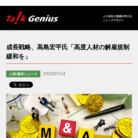
成長戦略、高島宏平氏「高度人材の解雇規制
緩和を」
2022/07/14
人材/雇用ニュース