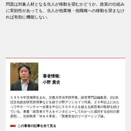
問題は対象人材となる当人が移動を望むかどうか。政策の仕組み
に実効性があっても、当人が他業種・他職種への移動を望まなけ
れば有効に機能しない。
著者情報:
小野 貴史
１９５９年茨城県生まれ。立教大学法学部卒業。経営専門誌編集長、(社)生
活文化総合研究所理事などを経て小野アソシエイツ代表。２５年以上にわた
って中小・ベンチャー企業を中心に５０００人を超える経営者の取材を続け
ている。著書「経営者５千人をインタビューしてわかった成功する会社の新
原則」。分担執筆「Ｍ＆Ａ革命」「医療安全のリーダーシップ論」
この著者の記事を全て見る