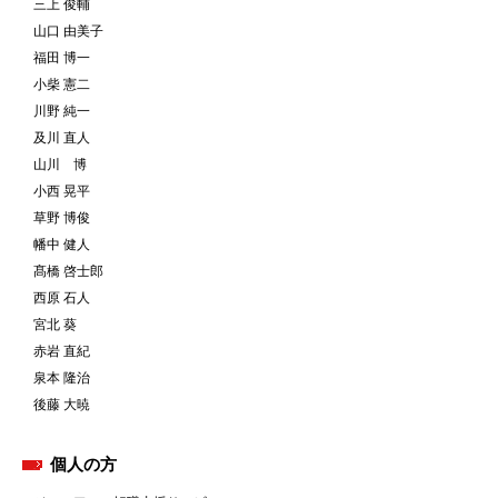
三上 俊輔
山口 由美子
福田 博一
小柴 憲二
川野 純一
及川 直人
山川 博
小西 晃平
草野 博俊
幡中 健人
髙橋 啓士郎
西原 石人
宮北 葵
赤岩 直紀
泉本 隆治
後藤 大暁
個人の方