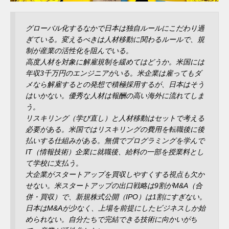
グローバル化するなかで日本は独自ルールにこだわり過
ぎている。変えるべきは人材移動に関わるルールで、規
制が産業の活性化を阻んでいる。
高度人材を対象に解雇規制を緩めてはどうか。米国には
年収3千万円のエンジニアがいる。米企業は雇ってもダ
メなら解雇するとの発想で積極採用するが、日本はそう
はいかない。優秀な人材は報酬の高い海外に流れてしま
う。
リスキリング（学び直し）と人材移動はセットで考える
必要がある。米国ではリスキリングの費用を転職後に後
払いする仕組みがある。無償でプログラミングを学んで
IT（情報技術）企業に就職後、給料の一部を授業料とし
て学校に支払う。
大企業がスタートアップを買収しやすくする視点も欠か
せない。米スタートアップの出口戦略は9割がM&A（合
併・買収）で、新規株式公開（IPO）は1割にすぎない。
日本はM&Aが少なく、上場を前提にしたビジネスしか始
められない。自分たちで完結できる技術に向かいがち