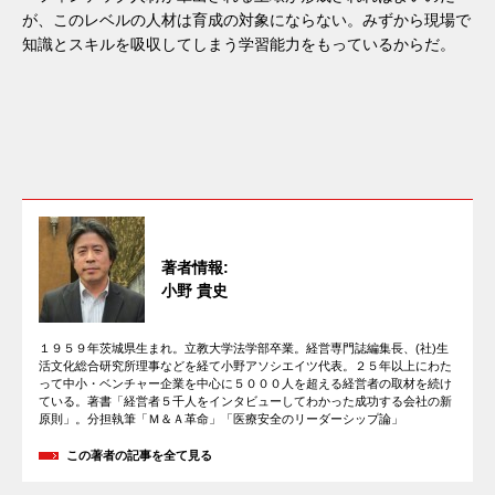
が、このレベルの人材は育成の対象にならない。みずから現場で
知識とスキルを吸収してしまう学習能力をもっているからだ。
著者情報:
小野 貴史
１９５９年茨城県生まれ。立教大学法学部卒業。経営専門誌編集長、(社)生
活文化総合研究所理事などを経て小野アソシエイツ代表。２５年以上にわた
って中小・ベンチャー企業を中心に５０００人を超える経営者の取材を続け
ている。著書「経営者５千人をインタビューしてわかった成功する会社の新
原則」。分担執筆「Ｍ＆Ａ革命」「医療安全のリーダーシップ論」
この著者の記事を全て見る