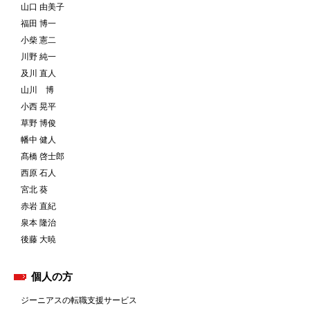
山口 由美子
福田 博一
小柴 憲二
川野 純一
及川 直人
山川 博
小西 晃平
草野 博俊
幡中 健人
髙橋 啓士郎
西原 石人
宮北 葵
赤岩 直紀
泉本 隆治
後藤 大暁
個人の方
ジーニアスの転職支援サービス