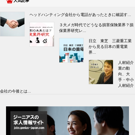
人気記事
ヘッドハンティング会社から電話があったときに確認す...
３大メガ時代でどうなる損害保険業界？損
保業界研究レ...
日立 東芝 三菱重工業
から見る日本の重電業
界...
人材紹介
業の動
向、大
手・中小
人材紹介
会社の今後とは...