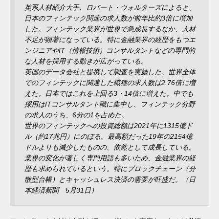
英系人材紹介大手、ロバート・ウォルターズによると、
日本のフィンテック関連の求人数が前年比約3倍に増加
した。フィンテック業界が世界で急成長するなか、人材
不足が顕著になっている。特に金融業界の経歴をもつエ
ンジニアやIT（情報技術）コンサルタントなどの専門的
な人材を採用する動きが広がっている。
英国のデータ会社と提携して調査を実施した。世界全体
でのフィンテックに関連した職種の求人数は2.76倍に増
えた。日本ではこれを上回る3・14倍に増えた。中でも
採用はITコンサルタント職に集中し、フィンテック分野
の求人のうち、6分の1を占めた。
世界のフィンテックへの投資総額は2021年に1315億ド
ル（約17兆円）にのぼる。最高額だった19年の2154億
ドルよりも減少したものの、依然として成長している。
業界の変化が著しく専門用語も多いため、金融業界の経
歴も求められているという。特にブロックチェーン（分
散型台帳）とキャッシュレス決済の需要が旺盛だ。（日
本経済新聞 5月31日）