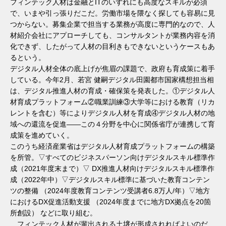
フィンテック人材は金融とITのいずれにも高度なスキルが必須
で、いまや引っ張りだこだ。労働市場を隈なく探しても容易に見
つからない。募集企業で担当する業務が高度に専門的なので、人
材紹介会社にアプローチしても、コンサルタントが業務内容を消
化できず、したがって人材の目利きもできないというケースもあ
るという。
デジタル人材全体の底上げが焦眉の課題で、政府も育成策に着手
している。今年2月、若宮 健嗣デジタル田園都市国家構想担当相
は、デジタル推進人材の育成・確保策を発表した。①デジタル人
材育成プラットフォーム②職業訓練③大学等における教育（リカ
レントを含む）等によりデジタル人材を育成④デジタル人材の地
域への還流を促進——この４分野を中心に関係省庁が連携して育
成策を進めていく。
このうち経済産業省はデジタル人材育成プラットフォームの構築
を所管。▽すべてのビジネスパーソン向けデジタルスキル標準作
成（2021年度末まで）▽ DX推進人材向けデジタルスキル標準作
成（2022年中）▽デジタルスキル標準に基づいた教育コンテン
ツの整備 （2024年度教育コンテンツ受講者6.8万人/年）▽地方
におけるDX促進活動支援 （2024年度までに地方DX拠点を20箇
所創設） などに取り組む。
フィンテック人材が輩出される土壌が形成されればよいのだ