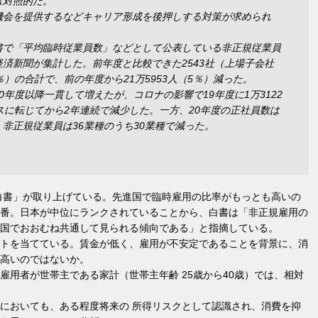
は対照的だ。
機会を提供するなどキャリア形成を後押しする対策が求められ
書で「平均臨時従業員数」などとして公表している非正規従業員
済新聞が集計した。前年度と比較できた2543社（上場子会社
）の合計で、前の年度から21万5953人（5％）減った。
年度以降一貫して増えたが、コロナの影響で19年度に1万3122
スに転じてから2年連続で減少した。一方、20年度の正社員数は
た。非正規従業員は36業種のうち30業種で減った。
政白書」が取り上げている。先進国で臨時雇用の比率がもっとも高いの
番。日本が中位にランクされていることから、白書は「非正規雇用の
国でおおむね共通して見られる傾向である」と指摘している。
トを当てている。賃金が低く、雇用が不安定であることを背景に、消
高いのではないか。
雇用者が世帯主である家計（世帯主年齢 25歳から40歳）では、相対
においても、ある程度将来の 所得リスクとして認識され、消費を抑