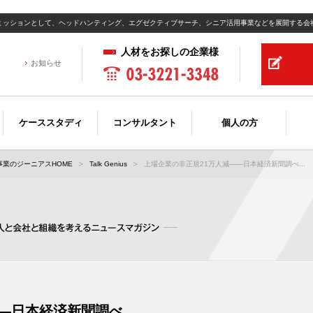
ミッションとして、ヘッドハンティング、エグゼクティブサーチ、シニア活用事業などを展開する会
人材をお探しの企業様
お知らせ
ケーススタディ
コンサルタント
個人の方
業のジーニアスHOME
Talk Genius
上場企業の非正規21万人減――日本経済新聞調べ...
――日本経済新聞調べ