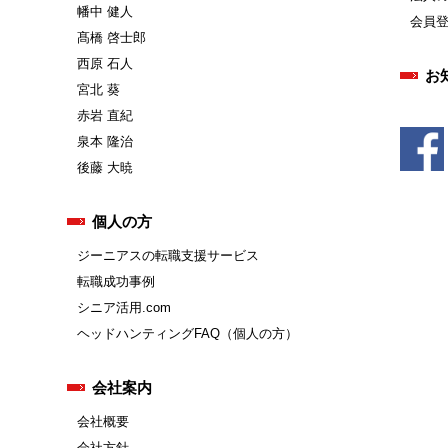
幡中 健人
会員
髙橋 啓士郎
西原 石人
お
宮北 葵
赤岩 直紀
泉本 隆治
後藤 大暁
個人の方
ジーニアスの転職支援サービス
転職成功事例
シニア活用.com
ヘッドハンティングFAQ（個人の方）
会社案内
会社概要
会社方針