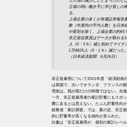
万人強の減少にとどまったのと
立場の弱い働き手に学び直しの
る。
上場企業の多くが有価証券報告
数（年度内の平均人数）を日本経
や変則を除く、上場企業の約65％
非正規従業員はデータが取れる10
人（0・3％）減と初めてマイナ
1万4825人（0・1％）減だっ
（日本経済新聞 9月26日）
非正規雇用について2021年度「経済財
は英国で、次いでオランダ、フランスの順
増加は、我が国だけの特徴ではない。先進
一方、非正規雇用者の家計貯蓄にもスポッ
費に走るとは思えない。たぶん貯蓄性向が
総務省「家計調査」では、案の定、非正規
的に貯蓄率が高くなる傾向が見られた。
白書は「非正規雇用が、個別の家計レベル