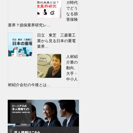
ガ時代
でどう
なる損
害保険
業界？損保業界研究レ...
日立 東芝 三菱重工
業から見る日本の重電
業界...
人材紹
介業の
動向、
大手・
中小人
材紹介会社の今後とは...