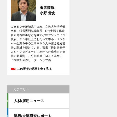
著者情報:
小野 貴史
１９５９年茨城県生まれ。立教大学法学部
卒業。経営専門誌編集長、(社)生活文化総
合研究所理事などを経て小野アソシエイツ
代表。２５年以上にわたって中小・ベンチ
ャー企業を中心に５０００人を超える経営
者の取材を続けている。著書「経営者５千
人をインタビューしてわかった成功する会
社の新原則」。分担執筆「Ｍ＆Ａ革命」
「医療安全のリーダーシップ論」
この著者の記事を全て見る
カテゴリー
人材/雇用ニュース
業界/企業研究レポート