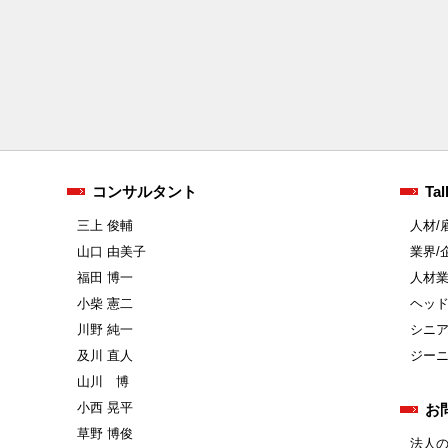
コンサルタント
Tal
三上 俊輔
人材/
山口 由美子
業界/
福田 博一
人材
小柴 憲二
ヘッ
川野 純一
シニ
及川 直人
ジー
山川 博
小西 晃平
お
草野 博俊
法人