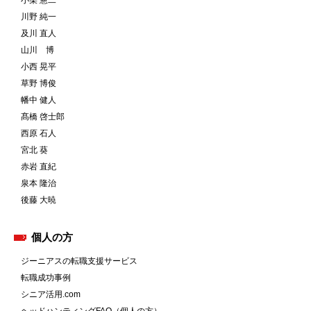
小柴 憲二
川野 純一
及川 直人
山川 博
小西 晃平
草野 博俊
幡中 健人
髙橋 啓士郎
西原 石人
宮北 葵
赤岩 直紀
泉本 隆治
後藤 大暁
個人の方
ジーニアスの転職支援サービス
転職成功事例
シニア活用.com