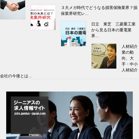
３大メガ時代でどうなる損害保険業界？損
保業界研究レ...
日立 東芝 三菱重工業
から見る日本の重電業
界...
人材紹介
業の動
向、大
手・中小
人材紹介
会社の今後とは...