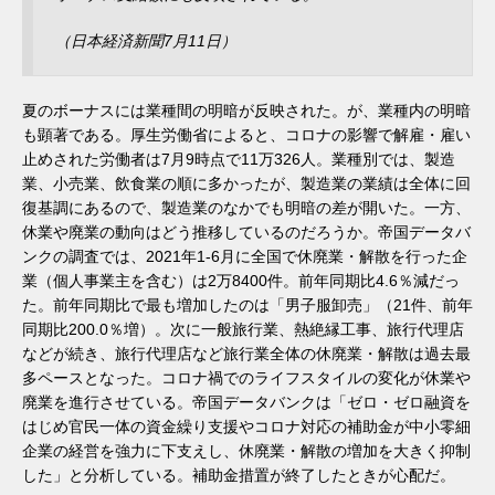
（日本経済新聞7月11日）
夏のボーナスには業種間の明暗が反映された。が、業種内の明暗
も顕著である。厚生労働省によると、コロナの影響で解雇・雇い
止めされた労働者は7月9時点で11万326人。業種別では、製造
業、小売業、飲食業の順に多かったが、製造業の業績は全体に回
復基調にあるので、製造業のなかでも明暗の差が開いた。一方、
休業や廃業の動向はどう推移しているのだろうか。帝国データバ
ンクの調査では、2021年1-6月に全国で休廃業・解散を行った企
業（個人事業主を含む）は2万8400件。前年同期比4.6％減だっ
た。前年同期比で最も増加したのは「男子服卸売」（21件、前年
同期比200.0％増）。次に一般旅行業、熱絶縁工事、旅行代理店
などが続き、旅行代理店など旅行業全体の休廃業・解散は過去最
多ペースとなった。コロナ禍でのライフスタイルの変化が休業や
廃業を進行させている。帝国データバンクは「ゼロ・ゼロ融資を
はじめ官民一体の資金繰り支援やコロナ対応の補助金が中小零細
企業の経営を強力に下支えし、休廃業・解散の増加を大きく抑制
した」と分析している。補助金措置が終了したときが心配だ。