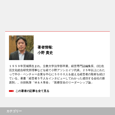
著者情報:
小野 貴史
１９５９年茨城県生まれ。立教大学法学部卒業。経営専門誌編集長、(社)生
活文化総合研究所理事などを経て小野アソシエイツ代表。２５年以上にわた
って中小・ベンチャー企業を中心に５０００人を超える経営者の取材を続け
ている。著書「経営者５千人をインタビューしてわかった成功する会社の新
原則」。分担執筆「Ｍ＆Ａ革命」「医療安全のリーダーシップ論」
この著者の記事を全て見る
カテゴリー