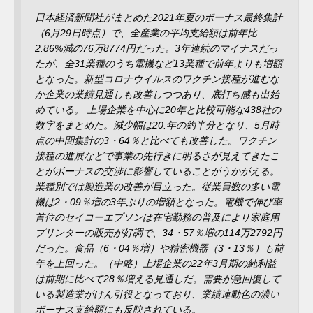
日本経済新聞社がまとめた2021年夏のボーナス最終集計
（6月29日時点）で、全産業の平均支給額は前年比
2.86%減の76万8774円だった。3年連続のマイナスだっ
たが、全31業種のうち電機など13業種で前年よりも増額
となった。新型コロナウイルスのワクチン接種が進むな
か企業の業績見通しも改善しつつあり、底打ち感も出始
めている。 上場企業を中心に20年と比較可能な438社の
数字をまとめた。減少幅は20.年の約半分となり、5月時
点の中間集計の3・64％と比べても改善した。ワクチン
接種の進展などで事業の先行きに明るさが見えてきたこ
とがボーナスの交渉に影響していることがうかがえる。
業種別では製造業の改善が目立った。従業員数の多い電
機は2・09％増の3年ぶりの増額となった。電機で伸び率
首位のセイコーエプソンは在宅勤務の普及により家庭用
プリンターの販売が好調で、34・57％増の114万2792円
だった。食品（6・04％増）や精密機器（3・13％）も前
年を上回った。（中略）上場企業の22年3月期の純利益
は前期に比べて28％増える見通しだ。需要が急回復して
いる製造業がけん引役となっており、業績連動色の濃い
ボーナス支給額にも反映されている。