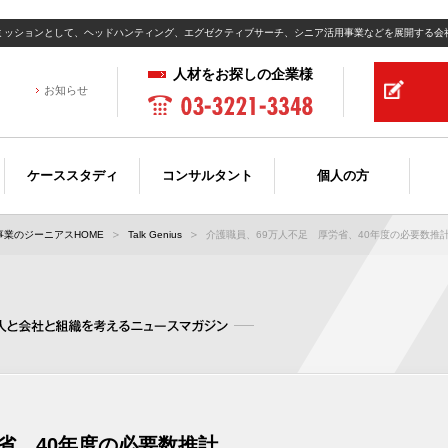
ミッションとして、ヘッドハンティング、エグゼクティブサーチ、シニア活用事業などを展開する会
人材をお探しの企業様
お知らせ
ケーススタディ
コンサルタント
個人の方
業のジーニアスHOME
Talk Genius
介護職員、69万人不足 厚労省、40年度の必要数推計.
省、40年度の必要数推計