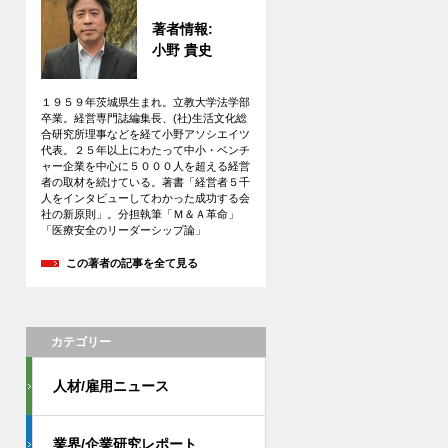
著者情報:
小野 貴史
１９５９年茨城県生まれ。立教大学法学部
卒業。経営専門誌編集長、(社)生活文化総
合研究所理事などを経て小野アソシエイツ
代表。２５年以上にわたって中小・ベンチ
ャー企業を中心に５０００人を超える経営
者の取材を続けている。著書「経営者５千
人をインタビューしてわかった成功する会
社の新原則」。分担執筆「Ｍ＆Ａ革命」
「医療安全のリーダーシップ論」
この著者の記事を全て見る
カテゴリー
人材/雇用ニュース
業界/企業研究レポート