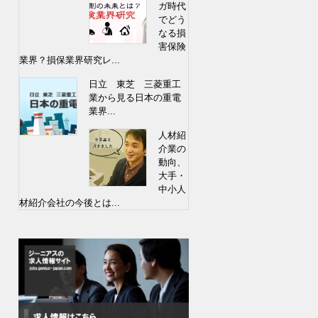
ガ時代
でどう
なる損
害保険
業界？損保業界研究レ...
日立 東芝 三菱重工
業から見る日本の重電
業界...
人材紹
介業の
動向、
大手・
中小人
材紹介会社の今後とは...