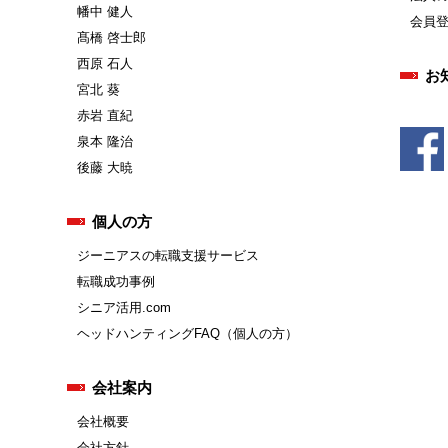
幡中 健人
会員
髙橋 啓士郎
西原 石人
お
宮北 葵
赤岩 直紀
泉本 隆治
後藤 大暁
個人の方
ジーニアスの転職支援サービス
転職成功事例
シニア活用.com
ヘッドハンティングFAQ（個人の方）
会社案内
会社概要
会社方針