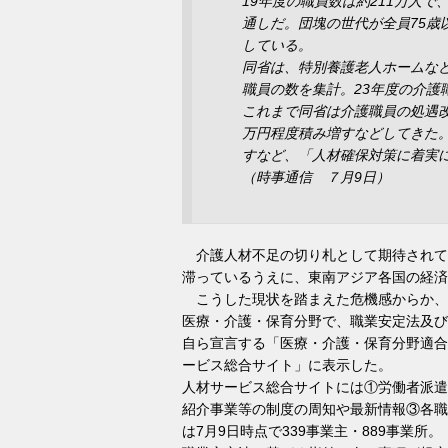
19年度の職員数は約211万人で
通しだ。団塊の世代が全員75歳
している。
同省は、特別養護老人ホームな
職員の数を集計。23年度の介護
これまで同省は介護職員の処遇改
万円程度積み増すなどしてきた
すなど、「人材確保対策に着実
（時事通信 ７月9日）
介護人材不足の切り札として期待されて
滞っているうえに、東南アジア各国の経済
こうした現状を踏まえた危機感からか、
医療・介護・保育分野で、職業安定法及び
自ら宣言する「医療・介護・保育分野適合
ービス総合サイト」に表示した。
人材サービス総合サイトには①労働者派遣
紹介事業等の制度の周知や最新情報③各職
は7月9日時点で339事業主・889事業所。