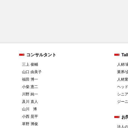
コンサルタント
Tal
三上 俊輔
人材/
山口 由美子
業界/
福田 博一
人材
小柴 憲二
ヘッ
川野 純一
シニ
及川 直人
ジー
山川 博
小西 晃平
お
草野 博俊
法人