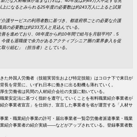
、新たな人材確保が進まなければ、40年度は約69万人不足する見
以上になるとみられる25年度の必要数は約243万人に上ると試算
ど介護サービスの利用者数に基づき、都道府県ごとの必要な介護
職員の必要数は約233万人と見込んでいる。
善を進めており、08年度から約10年間で給与を月額平均7．5
。今後も退職後で余力があるアクティブシニア層の業界参入を促
に取り組む」（担当者）としている。
きた外国人労働者（技能実習生および特定技能）はコロナ下で来日が
背長を背景に、いずれ日本に働きに出る動機も薄れていく。
厚生労働省は民間の人材紹介会社の支援に動いている。
職業安定法に基づく指針を遵守していくことを有料職業紹介事業者が
紹介事業者宣言」を仕掛け、宣言した事業者を省が運営する「人材サ
事業・職業紹介事業の許可・届出事業者一覧②労働者派遣事業・職業
業紹介事業者の紹介実績――などがアップされている。登録事業者数