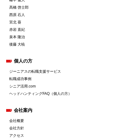
幡中 健人
髙橋 啓士郎
西原 石人
宮北 葵
赤岩 直紀
泉本 隆治
後藤 大暁
個人の方
ジーニアスの転職支援サービス
転職成功事例
シニア活用.com
ヘッドハンティングFAQ（個人の方）
会社案内
会社概要
会社方針
アクセス