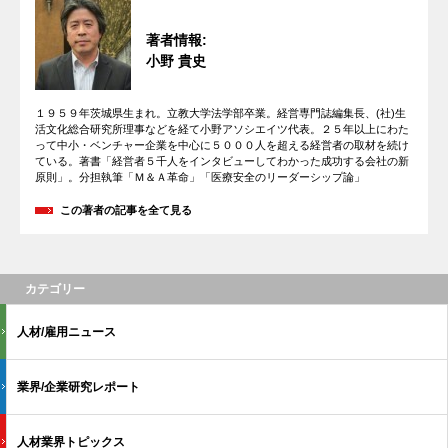
著者情報:
小野 貴史
１９５９年茨城県生まれ。立教大学法学部卒業。経営専門誌編集長、(社)生
活文化総合研究所理事などを経て小野アソシエイツ代表。２５年以上にわた
って中小・ベンチャー企業を中心に５０００人を超える経営者の取材を続け
ている。著書「経営者５千人をインタビューしてわかった成功する会社の新
原則」。分担執筆「Ｍ＆Ａ革命」「医療安全のリーダーシップ論」
この著者の記事を全て見る
カテゴリー
人材/雇用ニュース
業界/企業研究レポート
人材業界トピックス