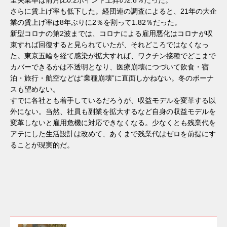
さらに賃上げ率も低下した。経団連の調査によると、21年の大企
業の賃上げ率は8年ぶりに2％を割って1.82％だった。
新型コロナの第2波までは、コロナによる雇用悪化はコロナが収
束すれば回復すると見られていたが、それどころではなくなっ
た。東京五輪を経て感染が拡大すれば、ワクチン接種でどこまで
カバーできるかは不透明となり、医療崩壊につづいて飲食・宿
泊・旅行・航空などは“業種崩壊”に直面しかねない。冬のボーナ
スも望めない。
すでに各社とも着手しているだろうが、収益モデルを変革する以
外にない。当然、社員も副業を拡大するなど自身の収益モデルを
変革しないと雇用危機に対応できなくなる。少なくとも残業代を
アテにした生活設計は改めて、あくまで残業代はゼロを前提にす
ることが現実的だ。