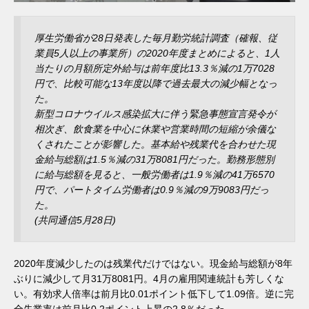
厚生労働省が28日発表した毎月勤労統計調査（確報、従
業員5人以上の事業所）の2020年度まとめによると、1人
当たりの月額所定外給与は前年度比13.3％減の1万7028
円で、比較可能な13年度以降で過去最大の減少幅となっ
た。
新型コロナウイルス感染拡大に伴う緊急事態宣言発令が
相次ぎ、飲食業を中心に休業や営業時間の短縮が余儀な
くされたことが影響した。基本給や残業代を合わせた現
金給与総額は1.5％減の31万8081円だった。勤務形態別
に給与総額を見ると、一般労働者は1.9％減の41万6570
円で、パートタイム労働者は0.9％減の9万9083円だっ
た。
(共同通信5月28日)
2020年度減少したのは残業代だけではない。現金給与総額が8年
ぶりに減少して月31万8081円。4月の雇用関連統計も芳しくな
い。有効求人倍率は前月比0.01ポイント低下して1.09倍。逆に完
全失業率は前月比0.2ポイント上昇の2.8％だった。