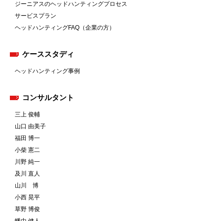
ジーニアスのヘッドハンティングプロセス
サービスプラン
ヘッドハンティングFAQ（企業の方）
ケーススタディ
ヘッドハンティング事例
コンサルタント
三上 俊輔
山口 由美子
福田 博一
小柴 憲二
川野 純一
及川 直人
山川 博
小西 晃平
草野 博俊