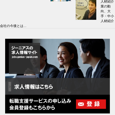
人材紹介
業の動
向、大
手・中小
人材紹介
会社の今後とは...