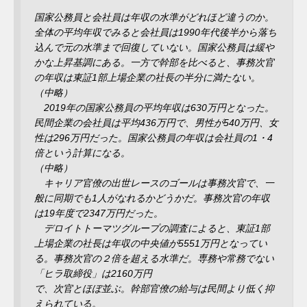
国家公務員と会社員は年収の水準がどれほど違うのか。
全体の平均年収でみると会社員は1990年代後半から落ち
込んで元の水準まで回復していない。国家公務員は緩や
かな上昇基調にある。一方で幹部を比べると、事務次官
の年収は東証1部上場企業の社長の半分に満たない。
（中略）
2019年の国家公務員の平均年収は630万円となった。
民間企業の会社員は平均436万円で、男性が540万円、女
性は296万円だった。国家公務員の年収は会社員の1・4
倍という計算になる。
（中略）
キャリア官僚の出世レースのゴールは事務次官で、一
般に同期でも1人がなれるかどうかだ。事務次官の年収
は19年度で2347万円だった。
デロイトトーマツグループの調査によると、東証1部
上場企業の社長は年収の中央値が5551万円となってい
る。事務次官の２倍を超える水準だ。専務や常務でない
「ヒラ取締役」は2160万円
で、次官とほぼ並ぶ。幹部官僚の給与は民間より低く抑
えられている。