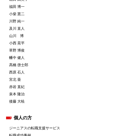
福田 博一
小柴 憲二
川野 純一
及川 直人
山川 博
小西 晃平
草野 博俊
幡中 健人
髙橋 啓士郎
西原 石人
宮北 葵
赤岩 直紀
泉本 隆治
後藤 大暁
個人の方
ジーニアスの転職支援サービス
転職成功事例