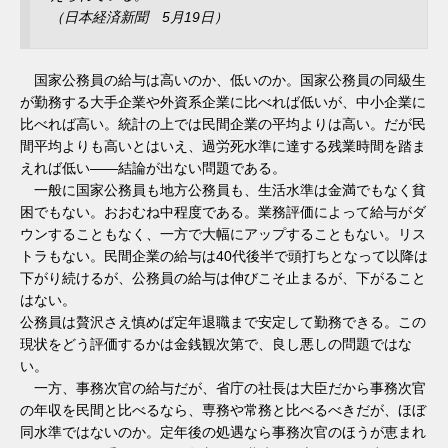
（日本経済新聞 5月19日）
国家公務員の給与は高いのか、低いのか。国家公務員の同級生
が勤務する大手企業や外資系企業に比べれば低いが、中小企業に
比べれば高い。統計の上では民間企業の平均よりは高い。だが民
間平均よりも高いとはいえ、過労死水準に達する残業時間を踏ま
えれば低い――結論が出ない問題である。
一般に国家公務員も地方公務員も、生活水準は金満でもなく貧
困でもない。おおむね中程度である。業務評価によって給与がダ
ウンすることもなく、一方で大幅にアップすることもない。リス
トラもない。民間企業の給与は40代後半で頭打ちとなって以降は
下がり続けるが、公務員の給与は伸びこそ止まるが、下がること
はない。
公務員は贅沢さえ慎めば定年退職まで安定して勤務できる。この
現状をどう評価するかは金銭観次第で、良し悪しの問題ではな
い。
一方、事務次官の給与だが、省庁の社長は大臣だから事務次官
の年収を民間と比べるなら、専務や常務と比べるべきだが、ほぼ
同水準ではないのか。定年後の処遇なら事務次官のほうが恵まれ