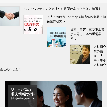
ヘッドハンティング会社から電話があったときに確認す...
３大メガ時代でどうなる損害保険業界？損
保業界研究レ...
日立 東芝 三菱重工業
から見る日本の重電業
界...
人材紹介
業の動
向、大
手・中小
人材紹介
会社の今後とは...