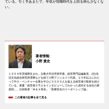
ている。引く手あまたで、年収が現職時代を上回る例も少なくな
い。
著者情報:
小野 貴史
１９５９年茨城県生まれ。立教大学法学部卒業。経営専門誌編集長、(社)生
活文化総合研究所理事などを経て小野アソシエイツ代表。２５年以上にわた
って中小・ベンチャー企業を中心に５０００人を超える経営者の取材を続け
ている。著書「経営者５千人をインタビューしてわかった成功する会社の新
原則」。分担執筆「Ｍ＆Ａ革命」「医療安全のリーダーシップ論」
この著者の記事を全て見る