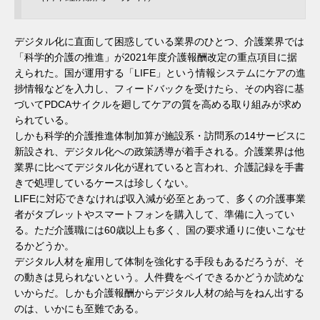
デジタル化に直面して困惑している業界のひとつ、介護業界では
「科学的介護の推進」が2021年度介護報酬改定の重点項目に据
えられた。国が運用する「LIFE」という情報システムにケアの進
捗情報などを入力し、フィードバックを受けたら、その内容に基
づいてPDCAサイクルを廻してケアの質を高める取り組みが求め
られている。
しかも科学的介護推進体制加算が施設系・訪問系の14サービスに
新設され、デジタル化への政策誘導が着手される。介護業界は他
業界に比べてデジタル化が遅れていると言われ、介護記録を手書
きで処理しているケースは珍しくない。
LIFEに対応できなければ収入減が必至とあって、多くの介護事業
者がタブレットやスマートフォンを購入して、準備に入ってい
る。ただ介護職には60歳以上も多く、国の要求通りに使いこなせ
るかどうか。
デジタル人材を雇用して体制を強化する手段もあるだろうが、そ
の動きは見られないという。人件費をペイできるかどうか読めな
いからだ。しかも介護報酬からデジタル人材の給与をねん出する
のは、いかにも至難である。