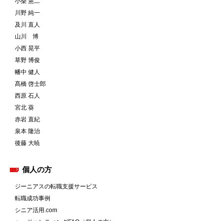
小柴 憲二
川野 純一
及川 直人
山川 博
小西 晃平
草野 博俊
幡中 健人
髙橋 啓士郎
西原 石人
宮北 葵
赤岩 直紀
泉本 隆治
後藤 大暁
個人の方
ジーニアスの転職支援サービス
転職成功事例
シニア活用.com