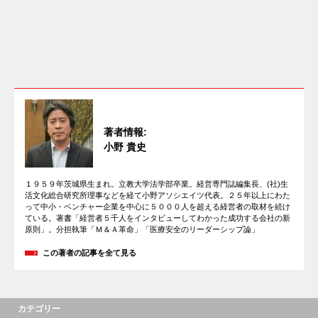
著者情報:
小野 貴史
１９５９年茨城県生まれ。立教大学法学部卒業。経営専門誌編集長、(社)生
活文化総合研究所理事などを経て小野アソシエイツ代表。２５年以上にわた
って中小・ベンチャー企業を中心に５０００人を超える経営者の取材を続け
ている。著書「経営者５千人をインタビューしてわかった成功する会社の新
原則」。分担執筆「Ｍ＆Ａ革命」「医療安全のリーダーシップ論」
この著者の記事を全て見る
カテゴリー