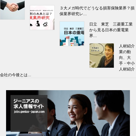
３大メガ時代でどうなる損害保険業界？損
保業界研究レ...
日立 東芝 三菱重工業
から見る日本の重電業
界...
人材紹介
業の動
向、大
手・中小
人材紹介
会社の今後とは...