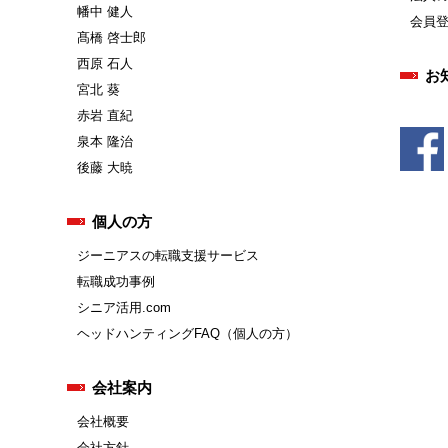
幡中 健人
会員
髙橋 啓士郎
西原 石人
お
宮北 葵
赤岩 直紀
泉本 隆治
後藤 大暁
個人の方
ジーニアスの転職支援サービス
転職成功事例
シニア活用.com
ヘッドハンティングFAQ（個人の方）
会社案内
会社概要
会社方針