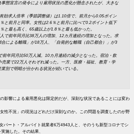
急事態宣言の発令により雇用状況の悪化が懸念されたが、大きな
効求人倍率（季節調整値）は1.10倍で、前月から0.05ポイン
2％と前月と同率。女性は2.6％と前月に比べて0.2ポイント低下
.8％と最も高く、65歳以上が1.8％と最も低かった。
万人で前年同月比38万人の増加、12カ月連続の増加となった。求
合による離職」が18万人、「自発的な離職（自己都合）」が3
人で前年同月比50万人減。10カ月連続の減少となった。宿泊・飲
小売業で22万人それぞれ減った。一方、医療・福祉、教育・学
産業別で明暗が分かれる状況が続いている。
の影響による雇用悪化は限定的だが、深刻な状況であることには変わ
女性不況」の現況はどれだけ深刻なのか。この問題を調査したのが野
男女パート・アルバイト就業者6万4943人と、そのうち新型コロナでシ
を実施した。その結果、