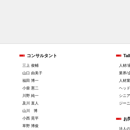
コンサルタント
Tal
三上 俊輔
人材/
山口 由美子
業界/
福田 博一
人材
小柴 憲二
ヘッ
川野 純一
シニ
及川 直人
ジー
山川 博
小西 晃平
お
草野 博俊
法人