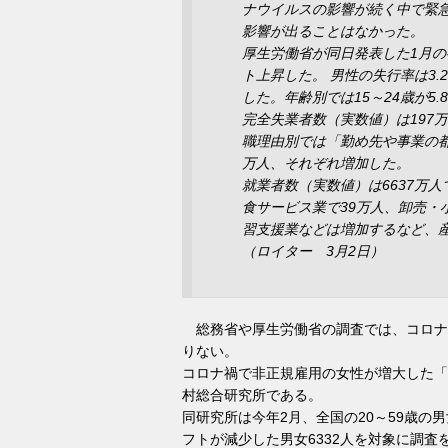
ナウイルスの影響が続く中で緊
影響が出ることはなかった。
厚生労働省が同日発表した1月の有
ト上昇した。 男性の失行率は3.
した。年齢別では15～24歳が5
完全失業者数（実数値）は197
職理由別では「勤め先や事業の都
万人、それぞれ増加した。
就業者数（実数値）は6637万
食サービス業で39万人、卸売・
習支援業などは増加するなど、
（ロイター 3月2日）
総務省や厚生労働省の調査では、コロナ
りない。
コロナ禍で非正規雇用の女性が増大した「
村総合研究所である。
同研究所は今年2月、全国の20～59歳の
フトが減少した男女6332人を対象に調査