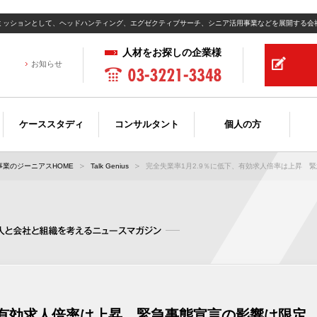
ミッションとして、ヘッドハンティング、エグゼクティブサーチ、シニア活用事業などを展開する会
人材をお探しの企業様
お知らせ
ケーススタディ
コンサルタント
個人の方
業のジーニアスHOME
Talk Genius
完全失業率1月2.9％に低下、有効求人倍率は上昇 緊急
、有効求人倍率は上昇 緊急事態宣言の影響は限定