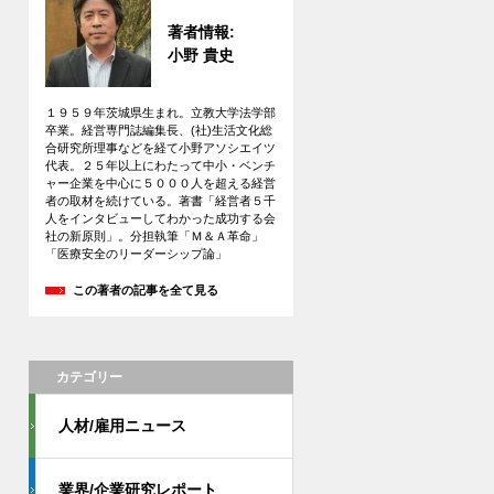
著者情報:
小野 貴史
１９５９年茨城県生まれ。立教大学法学部
卒業。経営専門誌編集長、(社)生活文化総
合研究所理事などを経て小野アソシエイツ
代表。２５年以上にわたって中小・ベンチ
ャー企業を中心に５０００人を超える経営
者の取材を続けている。著書「経営者５千
人をインタビューしてわかった成功する会
社の新原則」。分担執筆「Ｍ＆Ａ革命」
「医療安全のリーダーシップ論」
この著者の記事を全て見る
カテゴリー
人材/雇用ニュース
業界/企業研究レポート