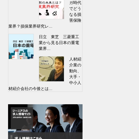
ガ時代
でどう
なる損
害保険
業界？損保業界研究レ...
日立 東芝 三菱重工
業から見る日本の重電
業界...
人材紹
介業の
動向、
大手・
中小人
材紹介会社の今後とは...