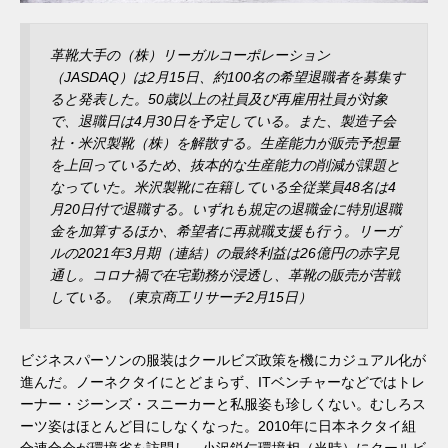
革靴大手の（株）リーガルコーポレーション
（JASDAQ）は2月15日、約100名の希望退職者を募集す
ると発表した。50歳以上の社員及び再雇用社員が対象
で、退職日は4月30日を予定している。また、製造子会
社・米沢製靴（株）を解散する。生産能力が販売予想量
を上回っているため、抜本的な生産能力の削減が課題と
なっていた。米沢製靴に在籍している全従業員48名は4
月20日付で退職する。いずれも規定の退職金に特別退職
金を加算するほか、希望者に再就職支援も行う。リーガ
ルの2021年3月期（連結）の最終利益は26億円の赤字見
通し。コロナ禍で在宅勤務が浸透し、革靴の販売が苦戦
している。（東京商工リサーチ2月15日）
ビジネスパーソンの服装はクールビズ政策を機にカジュアル化が
進んだ。ノーネクタイにとどまらず、ITベンチャーなどではトレ
ーナー・ジーンズ・スニーカーと私服姿も珍しくない。むしろス
ーツ姿はほとんど目にしなくなった。2010年に日本ネクタイ組
合連合会が環境省を訪問し、小沢鋭仁環境相（当時）にクールビ