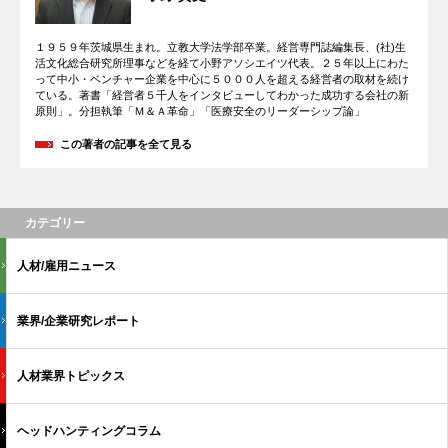
１９５９年茨城県生まれ。立教大学法学部卒業。経営専門誌編集長、(社)生
活文化総合研究所理事などを経て小野アソシエイツ代表。２５年以上にわた
って中小・ベンチャー企業を中心に５０００人を超える経営者の取材を続け
ている。著書「経営者５千人をインタビューしてわかった成功する会社の新
原則」。分担執筆「Ｍ＆Ａ革命」「医療安全のリーダーシップ論」
この著者の記事を全て見る
カテゴリー
人材/雇用ニュース
業界/企業研究レポート
人材業界トピックス
ヘッドハンティングコラム