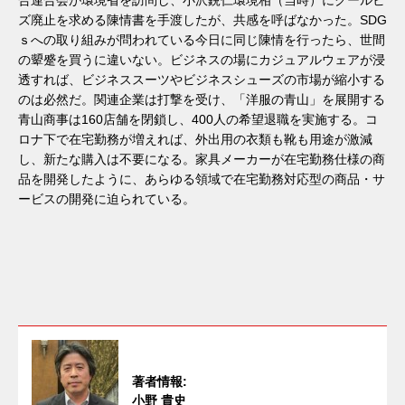
ズ廃止を求める陳情書を手渡したが、共感を呼ばなかった。SDG
ｓへの取り組みが問われている今日に同じ陳情を行ったら、世間
の顰蹙を買うに違いない。ビジネスの場にカジュアルウェアが浸
透すれば、ビジネススーツやビジネスシューズの市場が縮小する
のは必然だ。関連企業は打撃を受け、「洋服の青山」を展開する
青山商事は160店舗を閉鎖し、400人の希望退職を実施する。コ
ロナ下で在宅勤務が増えれば、外出用の衣類も靴も用途が激減
し、新たな購入は不要になる。家具メーカーが在宅勤務仕様の商
品を開発したように、あらゆる領域で在宅勤務対応型の商品・サ
ービスの開発に迫られている。
著者情報:
小野 貴史