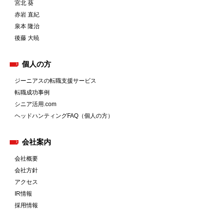
宮北 葵
赤岩 直紀
泉本 隆治
後藤 大暁
個人の方
ジーニアスの転職支援サービス
転職成功事例
シニア活用.com
ヘッドハンティングFAQ（個人の方）
会社案内
会社概要
会社方針
アクセス
IR情報
採用情報