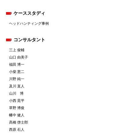
ケーススタディ
ヘッドハンティング事例
コンサルタント
三上 俊輔
山口 由美子
福田 博一
小柴 憲二
川野 純一
及川 直人
山川 博
小西 晃平
草野 博俊
幡中 健人
髙橋 啓士郎
西原 石人