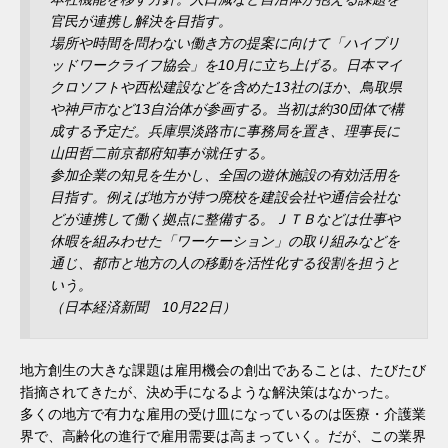
官民が連携し解決を目指す。
場所や時間を問わない働き方の提案に向けて「ハイブリ
ッドワークライフ協会」を10月に立ち上げる。日本マイ
クロソフトや西松建設などを含めた13社のほか、鳥取県
や神戸市など13自治体が参画する。当初は約30団体で構
成する予定だ。兵庫県淡路市に事務局を置き、理事長に
山田哲二前京都府知事が就任する。
参加企業の知見を生かし、全国の遊休施設の有効活用を
目指す。例えば地方が持つ廃校を建設会社や通信会社な
どが連携して働く拠点に整備する。ＪＴＢなどは仕事や
休暇を組みわせた「ワーケーション」の取り組みなどを
通じ、都市と地方の人の移動を活性化する役割を担うと
いう。
（日本経済新聞 10月22日）
地方創生の大きな課題は雇用機会の創出であることは、たびたび
指摘されてきたが、決め手になるような解決策はなかった。
多くの地方で有力な雇用の受け皿になっているのは医療・介護業
界で、高齢化の進行で雇用需要は高まっていく。だが、この業界