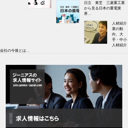
日立 東芝 三菱重工業
から見る日本の重電業
界...
人材紹介
業の動
向、大
手・中小
人材紹介
会社の今後とは...