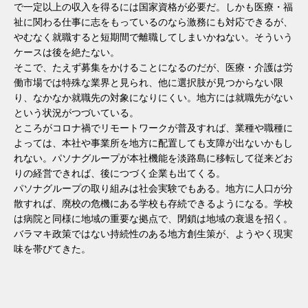
で一定以上の収入を得るには国家資格が必要だ。しかも医療・福
祉に関わる仕事に志をもっているのなら激務にも対応できるが、
やむなく就職すると短期間で離職してしまいかねない。そういう
ケースは後を絶たない。
そこで、たえず募集をかけることになるのだが、医療・介護は労
働市場では特殊な業界と見られ、他に選択肢が見つからない限
り、なかなか就職先の対象になりにくい。地方には就職先がない
という状況がつづいている。
ところがコロナ禍でリモートワークが普及すれば、業種や職種に
よっては、本社や事業所を地方に配置しても支障が出ないかもし
れない。パソナグループが本社機能を淡路島に移転して従来どお
りの経営できれば、後につづく企業も出てくる。
パソナグループの取り組みは社会実験でもある。地方に人口が分
散すれば、廃校の危機にある学校も存続できるようになる。学校
は病院と同様に地域の重要な拠点で、閉鎖は地域の衰退を招く。
バラマキ政策ではない持続性のある地方創生策が、ようやく現実
味を帯びてきた。