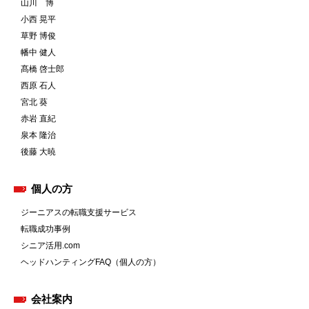
山川 博
小西 晃平
草野 博俊
幡中 健人
髙橋 啓士郎
西原 石人
宮北 葵
赤岩 直紀
泉本 隆治
後藤 大暁
個人の方
ジーニアスの転職支援サービス
転職成功事例
シニア活用.com
ヘッドハンティングFAQ（個人の方）
会社案内