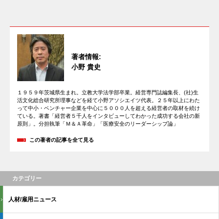
著者情報:
小野 貴史
１９５９年茨城県生まれ。立教大学法学部卒業。経営専門誌編集長、(社)生
活文化総合研究所理事などを経て小野アソシエイツ代表。２５年以上にわた
って中小・ベンチャー企業を中心に５０００人を超える経営者の取材を続け
ている。著書「経営者５千人をインタビューしてわかった成功する会社の新
原則」。分担執筆「Ｍ＆Ａ革命」「医療安全のリーダーシップ論」
この著者の記事を全て見る
カテゴリー
人材/雇用ニュース