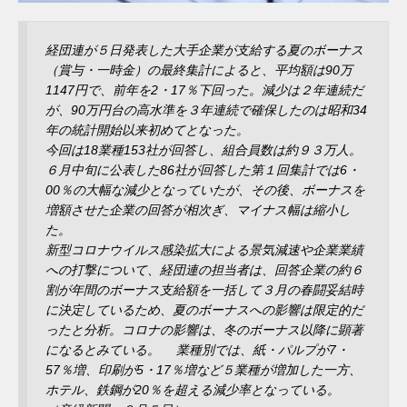
経団連が５日発表した大手企業が支給する夏のボーナス
（賞与・一時金）の最終集計によると、平均額は90万
1147円で、前年を2・17％下回った。減少は２年連続だ
が、90万円台の高水準を３年連続で確保したのは昭和34
年の統計開始以来初めてとなった。
今回は18業種153社が回答し、組合員数は約９３万人。
６月中旬に公表した86社が回答した第１回集計では6・
00％の大幅な減少となっていたが、その後、ボーナスを
増額させた企業の回答が相次ぎ、マイナス幅は縮小し
た。
新型コロナウイルス感染拡大による景気減速や企業業績
への打撃について、経団連の担当者は、回答企業の約６
割が年間のボーナス支給額を一括して３月の春闘妥結時
に決定しているため、夏のボーナスへの影響は限定的だ
ったと分析。コロナの影響は、冬のボーナス以降に顕著
になるとみている。 業種別では、紙・パルプが7・
57％増、印刷が5・17％増など５業種が増加した一方、
ホテル、鉄鋼が20％を超える減少率となっている。