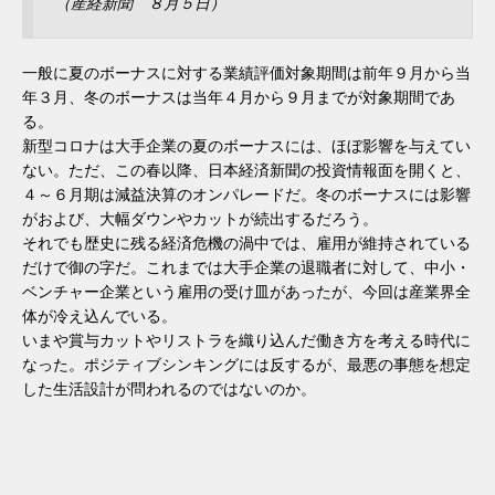
（産経新聞 ８月５日）
一般に夏のボーナスに対する業績評価対象期間は前年９月から当
年３月、冬のボーナスは当年４月から９月までが対象期間であ
る。
新型コロナは大手企業の夏のボーナスには、ほぼ影響を与えてい
ない。ただ、この春以降、日本経済新聞の投資情報面を開くと、
４～６月期は減益決算のオンパレードだ。冬のボーナスには影響
がおよび、大幅ダウンやカットが続出するだろう。
それでも歴史に残る経済危機の渦中では、雇用が維持されている
だけで御の字だ。これまでは大手企業の退職者に対して、中小・
ベンチャー企業という雇用の受け皿があったが、今回は産業界全
体が冷え込んでいる。
いまや賞与カットやリストラを織り込んだ働き方を考える時代に
なった。ポジティブシンキングには反するが、最悪の事態を想定
した生活設計が問われるのではないのか。