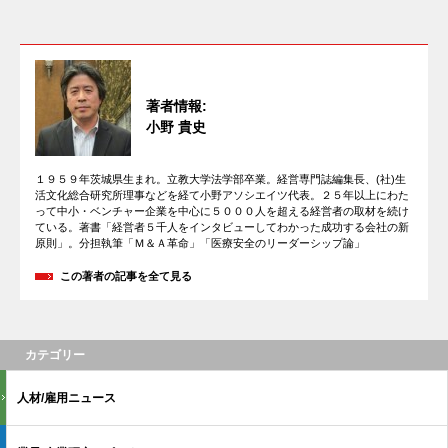
著者情報:
小野 貴史
１９５９年茨城県生まれ。立教大学法学部卒業。経営専門誌編集長、(社)生
活文化総合研究所理事などを経て小野アソシエイツ代表。２５年以上にわた
って中小・ベンチャー企業を中心に５０００人を超える経営者の取材を続け
ている。著書「経営者５千人をインタビューしてわかった成功する会社の新
原則」。分担執筆「Ｍ＆Ａ革命」「医療安全のリーダーシップ論」
この著者の記事を全て見る
カテゴリー
人材/雇用ニュース