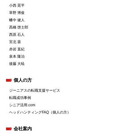
小西 晃平
草野 博俊
幡中 健人
髙橋 啓士郎
西原 石人
宮北 葵
赤岩 直紀
泉本 隆治
後藤 大暁
個人の方
ジーニアスの転職支援サービス
転職成功事例
シニア活用.com
ヘッドハンティングFAQ（個人の方）
会社案内