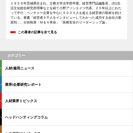
１９５９年茨城県生まれ。立教大学法学部卒業。経営専門誌編集長、(社)生
活文化総合研究所理事などを経て小野アソシエイツ代表。２５年以上にわた
って中小・ベンチャー企業を中心に５０００人を超える経営者の取材を続け
ている。著書「経営者５千人をインタビューしてわかった成功する会社の新
原則」。分担執筆「Ｍ＆Ａ革命」「医療安全のリーダーシップ論」
この著者の記事を全て見る
カテゴリー
人材/雇用ニュース
業界/企業研究レポート
人材業界トピックス
ヘッドハンティングコラム