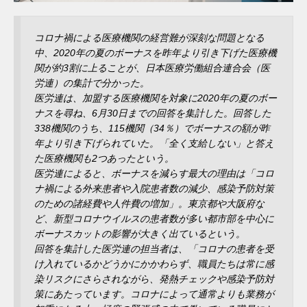
コロナ禍による医療機関の経営難が深刻な問題となる
中、2020年の夏のボーナスを昨年より引き下げた医療機
関が約3割に上ることが、日本医療労働組合連合会（医
労連）の集計で分かった。
医労連は、加盟する医療機関を対象に2020年の夏のボー
ナスを尋ね、6月30日までの回答を集計した。回答した
338機関のうち、115機関（34％）でボーナスの額が昨
年より引き下げられていた。「全く支給しない」と答え
た医療機関も2つあったという。
医労連によると、ボーナスを減らす最大の理由は「コロ
ナ禍による外来患者や入院患者数の減少、感染予防対策
のための諸経費や人件費の増加」。東京都や大阪府な
ど、新型コロナウイルスの患者数が多い都市部を中心に
ボーナスカットの影響が大きく出ているという。
回答を集計した医労連の担当者は、「コロナの患者を受
け入れているかどうかにかかわらず、職員たちは常に感
染リスクにさらされながら、発熱チェックや感染予防対
策にあたっています。コロナによって通常よりも業務が