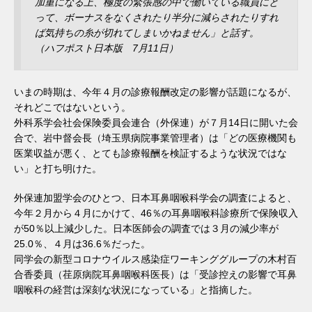
加重になる上、極度の緊張感の中で働いている職員にと
って、ボーナスをなくされたり半分に減らされたりすれ
ば気持ちの糸が切れてしまいかねません」と話す。
（ハフポスト日本版 7月11日）
いまの時期は、今年４月の診療報酬改定の影響が話題になるが、
それどこではないという。
外科系学会社会保険委員会連合（外保連）が７月14日に開いた会
合で、岩中督会長（埼玉県病院事業管理者）は「どの医療機関も
医業収益が悪く、とても診療報酬を検証するような状況ではな
い」と打ち明けた。
外保連加盟学会のひとつ、日本耳鼻咽喉科学会の調査によると、
今年２月から４月にかけて、46％の耳鼻咽喉科診療所で保険収入
が50％以上減少した。日本医師会の調査では３月の減少率が
25.0％、４月は36.6％だった。
同学会の新型コロナウイルス感染症ワーキンググループの木村百
合香委員（荏原病院耳鼻咽喉科医長）は「受診控えの影響で耳鼻
咽喉科の経営は深刻な状況になっている」と指摘した。