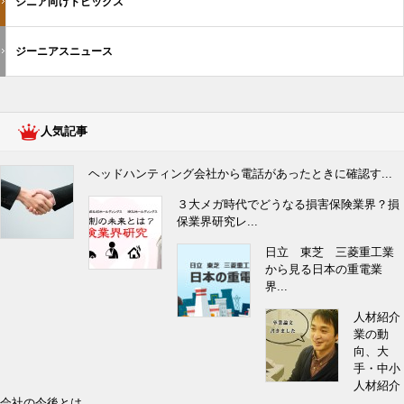
シニア向けトピックス
ジーニアスニュース
人気記事
ヘッドハンティング会社から電話があったときに確認す...
３大メガ時代でどうなる損害保険業界？損
保業界研究レ...
日立 東芝 三菱重工業
から見る日本の重電業
界...
人材紹介
業の動
向、大
手・中小
人材紹介
会社の今後とは...