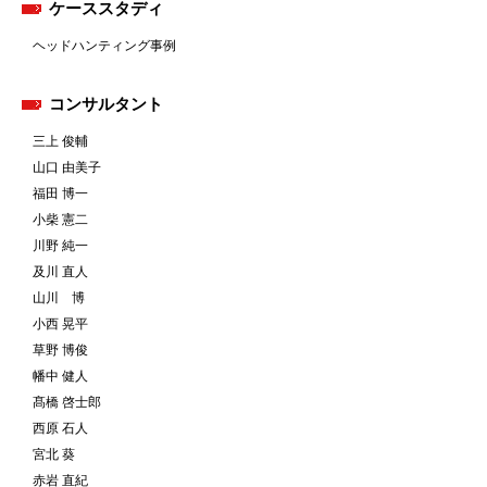
ケーススタディ
ヘッドハンティング事例
コンサルタント
三上 俊輔
山口 由美子
福田 博一
小柴 憲二
川野 純一
及川 直人
山川 博
小西 晃平
草野 博俊
幡中 健人
髙橋 啓士郎
西原 石人
宮北 葵
赤岩 直紀