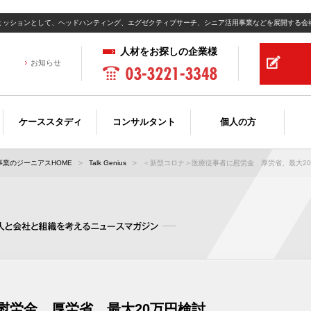
ミッションとして、ヘッドハンティング、エグゼクティブサーチ、シニア活用事業などを展開する会
人材をお探しの企業様
お知らせ
ケーススタディ
コンサルタント
個人の方
業のジーニアスHOME
Talk Genius
＜新型コロナ＞医療従事者に慰労金 厚労省、最大20万
慰労金 厚労省、最大20万円検討