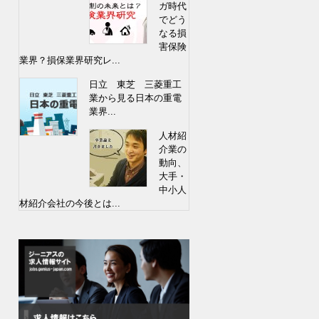
ガ時代
でどう
なる損
害保険
業界？損保業界研究レ...
日立 東芝 三菱重工
業から見る日本の重電
業界...
人材紹
介業の
動向、
大手・
中小人
材紹介会社の今後とは...