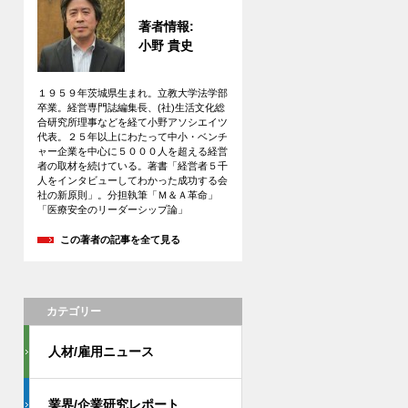
著者情報:
小野 貴史
１９５９年茨城県生まれ。立教大学法学部
卒業。経営専門誌編集長、(社)生活文化総
合研究所理事などを経て小野アソシエイツ
代表。２５年以上にわたって中小・ベンチ
ャー企業を中心に５０００人を超える経営
者の取材を続けている。著書「経営者５千
人をインタビューしてわかった成功する会
社の新原則」。分担執筆「Ｍ＆Ａ革命」
「医療安全のリーダーシップ論」
この著者の記事を全て見る
カテゴリー
人材/雇用ニュース
業界/企業研究レポート