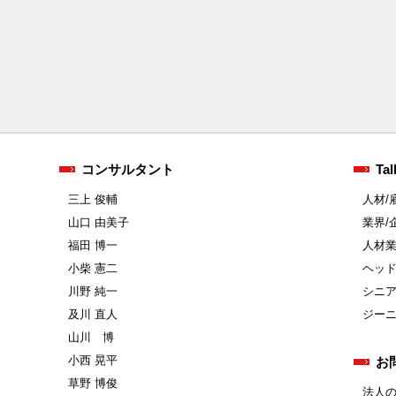
コンサルタント
Tal
三上 俊輔
人材/
山口 由美子
業界/
福田 博一
人材
小柴 憲二
ヘッ
川野 純一
シニ
及川 直人
ジー
山川 博
小西 晃平
お
草野 博俊
法人