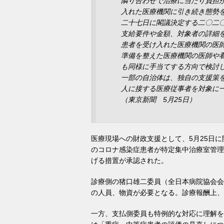
隣り合わせで治療に当たり負担
入れた医療機関に引き続き態勢
二十七日に閣議決定する二〇二
支給要件や金額、対象者の詳細
患者を受け入れた医療機関の医
準備を整えた医療機関の医師や
も同様に手当てする方向で検討
一部の自治体は、独自の支援策
人に接する医療従事者を対象に
（東京新聞 5月25日）
医療現場への財政支援として、5月25日
のコロナ感染症患者が特定集中治療室管理
げる措置が承認された。
診療側の猪口雄二委員（全日本病院協会会
の人員、物資が必要となる。診療報酬上、
一方、支払側委員も特例的な対応に理解を