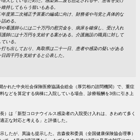
が増大しているためだ。感染第二波も想定される中、患者を受け
を維持してもらう狙いもある。
〇年度第二次補正予算案の編成に向け、財務省や与党と具体的な
を詰める。
師や看護師らには二十万円の慰労金を、病床を確保し、受け入れ
看護師には十万円を支給する案がある。介護施設の職員に対して
している。
を打ち出しており、鳥取県は二十一日、患者や感染の疑いがある
一日四千円を支給すると公表した。
に開かれた中央社会保険医療協議会総会（厚労相の諮問機関）で、重症
料などを算定する病棟に入院している場合、診療報酬を3倍に引き上
長）は「新型コロナウイルス感染者の入院受け入れは、きわめて多く
適正な対応と考える」と評価した。
示したが、異論も提示した。吉森俊和委員（全国健康保険協会理事）