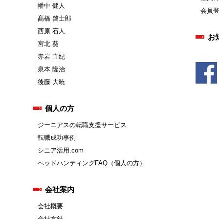
幡中 健人
会員
髙橋 啓士郎
西原 石人
お
宮北 葵
赤岩 直紀
泉本 隆治
後藤 大暁
個人の方
ジーニアスの転職支援サービス
転職成功事例
シニア活用.com
ヘッドハンティングFAQ（個人の方）
会社案内
会社概要
会社方針