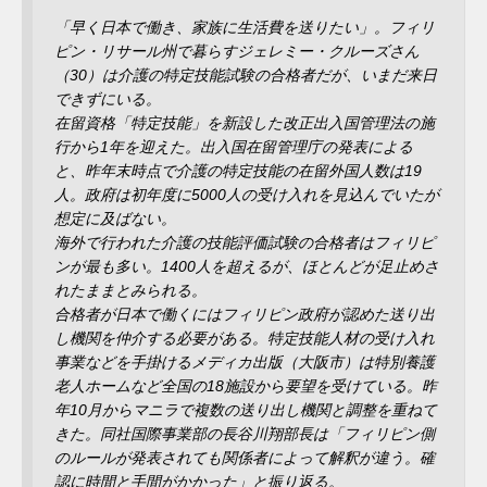
「早く日本で働き、家族に生活費を送りたい」。フィリ
ピン・リサール州で暮らすジェレミー・クルーズさん
（30）は介護の特定技能試験の合格者だが、いまだ来日
できずにいる。
在留資格「特定技能」を新設した改正出入国管理法の施
行から1年を迎えた。出入国在留管理庁の発表による
と、昨年末時点で介護の特定技能の在留外国人数は19
人。政府は初年度に5000人の受け入れを見込んでいたが
想定に及ばない。
海外で行われた介護の技能評価試験の合格者はフィリピ
ンが最も多い。1400人を超えるが、ほとんどが足止めさ
れたままとみられる。
合格者が日本で働くにはフィリピン政府が認めた送り出
し機関を仲介する必要がある。特定技能人材の受け入れ
事業などを手掛けるメディカ出版（大阪市）は特別養護
老人ホームなど全国の18施設から要望を受けている。昨
年10月からマニラで複数の送り出し機関と調整を重ねて
きた。同社国際事業部の長谷川翔部長は「フィリピン側
のルールが発表されても関係者によって解釈が違う。確
認に時間と手間がかかった」と振り返る。