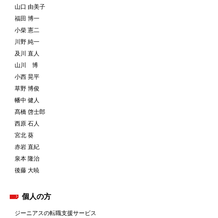
山口 由美子
福田 博一
小柴 憲二
川野 純一
及川 直人
山川 博
小西 晃平
草野 博俊
幡中 健人
髙橋 啓士郎
西原 石人
宮北 葵
赤岩 直紀
泉本 隆治
後藤 大暁
個人の方
ジーニアスの転職支援サービス