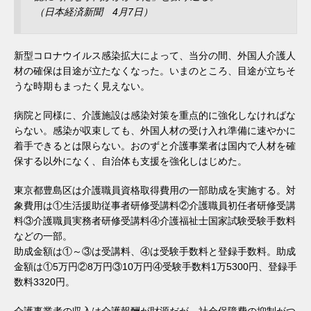
（日本経済新聞 4月7日）
新型コロナウイルス感染拡大によって、当分の間、外国人介護人
材の確保は目途が立たなくなった。いまのところ、目途が立ちそ
うな時期もまったく見えない。
病院と同様に、介護施設は感染対策を重点的に強化しなければな
らない。感染が収束しても、外国人材の受け入れ準備に速やかに
着手できるとは限らない。おのずと介護事業者は国内で人材を確
保する以外になく、自治体も支援を強化しはじめた。
東京都豊島区は介護職員資格取得費用の一部助成を実施する。対
象費用は①生活援助従事者研修受講料②介護職員初任者研修受講
料③介護職員実務者研修受講料④介護福祉士国家試験受験手数料
などの一部。
助成金額は①～③は受講料、④は受験手数料と登録手数料。助成
金額は①5万円②8万円③10万円④受験手数料1万5300円、登録手
数料3320円。
介護事業者の収入は介護報酬が財源だが、社会保障費の抑制がつ