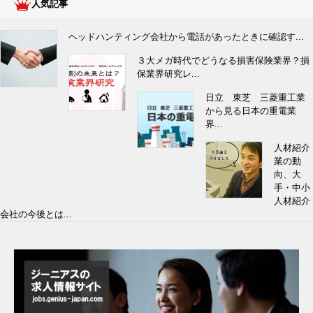
人気記事
ヘッドハンティング会社から電話があったときに確認す...
３大メガ時代でどうなる損害保険業界？損
保業界研究レ...
日立 東芝 三菱重工業
から見る日本の重電業
界...
人材紹介
業の動
向、大
手・中小
人材紹介
会社の今後とは...