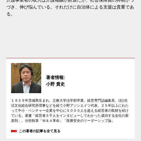
づき、伸び悩んでいる。それだけに自治体による支援は貴重であ
る。
著者情報:
小野 貴史
１９５９年茨城県生まれ。立教大学法学部卒業。経営専門誌編集長、(社)生
活文化総合研究所理事などを経て小野アソシエイツ代表。２５年以上にわた
って中小・ベンチャー企業を中心に５０００人を超える経営者の取材を続け
ている。著書「経営者５千人をインタビューしてわかった成功する会社の新
原則」。分担執筆「Ｍ＆Ａ革命」「医療安全のリーダーシップ論」
この著者の記事を全て見る