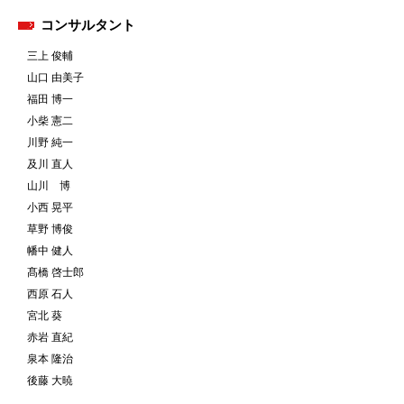
コンサルタント
三上 俊輔
山口 由美子
福田 博一
小柴 憲二
川野 純一
及川 直人
山川 博
小西 晃平
草野 博俊
幡中 健人
髙橋 啓士郎
西原 石人
宮北 葵
赤岩 直紀
泉本 隆治
後藤 大暁