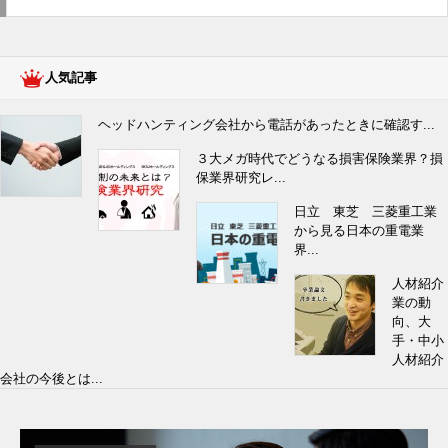
人気記事
ヘッドハンティング会社から電話があったときに確認す...
３大メガ時代でどうなる損害保険業界？損
保業界研究レ...
日立 東芝 三菱重工業
から見る日本の重電業
界...
人材紹介
業の動
向、大
手・中小
人材紹介
会社の今後とは...