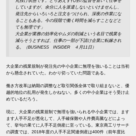
丸投げ状態です。とりあえず代理の監督を置いて仕事を
していますが、余分に人を派遣しないといけませんし、
発注先からいろいろと注文をつけられ、深夜の作業にな
ることもある。今の段階で働く時間を減らすことなどと
ても無理です」
大企業が業務の効率化やムダの削減という名目で残業を
減らそうとすれば、仕事の一部が下請け企業に転嫁され
る。（BUSINESS INSIDER ４月11日）
大企業の残業規制が発注先の中小企業に無理を強いることは当初
から懸念されていた。わかり切っていた問題である。
働き方改革は納期の調整など取引関係全体で取り組まないと、優
越的地位の乱用が発生しかねない。多くの中小企業はそう受け止
めているだろう。
現に、大企業の残業規制で無理を強いられる中小企業では、ます
ます人手不足が悪化して、人手確保難や人件費高騰などによっ
て、挙句の果てに人手不足倒産に至っている。東京商工リサーチ
の調査では、2018年度の人手不足関連倒産は400件（前年度比