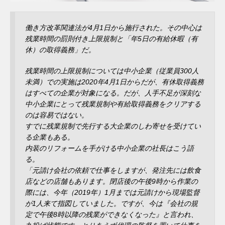
働き方改革関連法が4月1日から施行された。その中心は
残業時間の罰則付き上限規制と「年5日の有給休暇（有
休）の取得義務」だ。
残業時間の上限規制については中小企業（従業員300人
未満）での実施は2020年4月1日からだが、有休取得義務
はすべての企業が対象になる。だが、人手不足が深刻な
中小企業にとって残業規制や有給取得義務をクリアする
のは容易ではない。
すでに残業規制で先行する大企業のしわ寄せを受けてい
る企業もある。
内装のリフォームを手がける中小企業の社長はこう語
る。
「元請け会社の依頼で仕事をしますが、発注先には飲食
店などの店舗もあります。閉店後の午後9時から作業の
際には、今年（2019年）1月までは元請けから現場監督
が1人来て指図していました。ですが、今は『会社の規
定で午後8時以降の残業ができなくなった』と言われ、