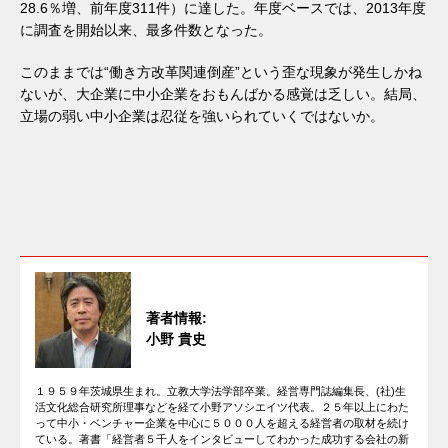
28.6％増、前年度311件）に達した。年度ベースでは、2013年度
に調査を開始以来、最多件数となった。
このままでは“働き方改革関連倒産”という歪な現象が発生しかね
ないが、大企業に中小企業をおもんばかる感覚は乏しい。結局、
立場の弱い中小企業は忍従を強いられていくではないか。
著者情報:
小野 貴史
１９５９年茨城県生まれ。立教大学法学部卒業。経営専門誌編集長、(社)生
活文化総合研究所理事などを経て小野アソシエイツ代表。２５年以上にわた
って中小・ベンチャー企業を中心に５０００人を超える経営者の取材を続け
ている。著書「経営者５千人をインタビューしてわかった成功する会社の新