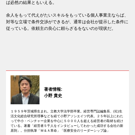
ば必然の結果ともいえる。
余人をもって代えがたいスキルをもっている個人事業主ならば、
対等な立場で条件交渉ができるが、通常は会社が提示した条件に
従っている。依頼主の良心に頼らざるをないのが現状だ。
著者情報:
小野 貴史
１９５９年茨城県生まれ。立教大学法学部卒業。経営専門誌編集長、(社)生
活文化総合研究所理事などを経て小野アソシエイツ代表。２５年以上にわた
って中小・ベンチャー企業を中心に５０００人を超える経営者の取材を続け
ている。著書「経営者５千人をインタビューしてわかった成功する会社の新
原則」。分担執筆「Ｍ＆Ａ革命」「医療安全のリーダーシップ論」