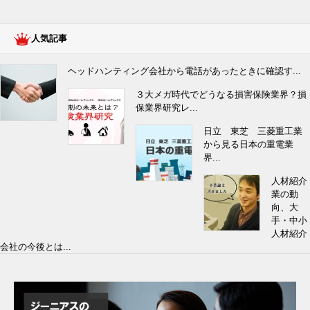
人気記事
ヘッドハンティング会社から電話があったときに確認す...
３大メガ時代でどうなる損害保険業界？損
保業界研究レ...
日立 東芝 三菱重工業
から見る日本の重電業
界...
人材紹介
業の動
向、大
手・中小
人材紹介
会社の今後とは...