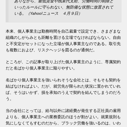
ありながら、最低賃金や残業代支給、労働時間の制限と
いったルールに守られない、無防備な状態に放置されて
いる。（Yahoo!ニュース ４月９日）
本来、個人事業主は勤務時間を自己裁量で設定でき、さまざまな
組織のしがらみとも距離を置ける立場でなければならない。自由
と不安定がセットになった立場が個人事業主なのである。取引先
も複数におよび、リスクヘッジを図るのが通例だ。
ところが、この記事が取り上げた個人事業主のように、専属契約
だと名ばかり個人事業主に陥りやすい。
名ばかり個人事業主を強いられそうな会社とは、そもそも契約を
結ばなければよい。だが、就労先が限られた状況に置かれていれ
ば、そうはいかず、損を承知のうえで契約を結んでしまうのだろ
う。
当の会社にとっては、給与以外に諸経費が発生する正社員の雇用
よりも、個人事業主への業務委託のほうが割がよい。就業規則も
気にしなくてもすむのだから、ブラック労働を強いるのは、いわ