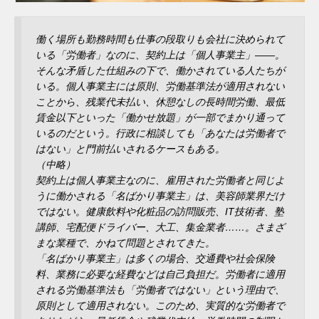
働く場所も勤務時間も仕事の段取りも会社に決められて
いる「労働者」なのに、契約上は「個人事業主」――。
そんな矛盾した仕組みの下で、働かされている人たちが
いる。個人事業主には原則、労働基準法が適用されない
ことから、残業代未払い、休憩なしの長時間労働、最低
賃金以下といった「働かせ放題」が一部でまかり通って
いるのだという。行政に相談しても「あなたは労働者で
はない」と門前払いされるケースもある。
（中略）
契約上は個人事業主なのに、雇用された労働者と同じよ
うに働かされる「名ばかり事業主」は、美容師業界だけ
ではない。健康飲料や化粧品の訪問販売、IT技術者、塾
講師、宅配便ドライバー、大工、集金業者……。さまざ
まな業種で、かねて問題とされてきた。
「名ばかり事業主」は多くの場合、交通費や社会保険
料、業務に必要な経費などは自己負担だ。労働者に適用
される労働基準法も「労働者ではない」という理由で、
原則として適用されない。このため、実質的な労働者で