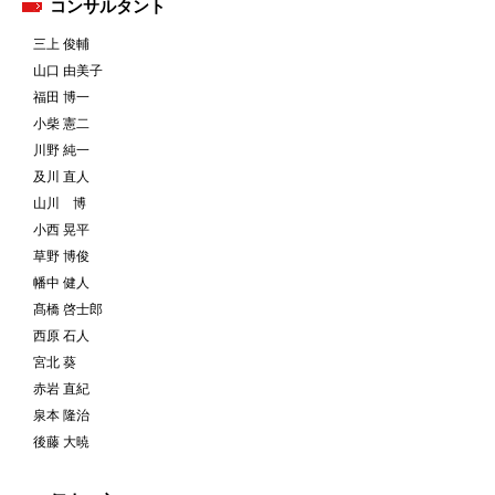
コンサルタント
三上 俊輔
山口 由美子
福田 博一
小柴 憲二
川野 純一
及川 直人
山川 博
小西 晃平
草野 博俊
幡中 健人
髙橋 啓士郎
西原 石人
宮北 葵
赤岩 直紀
泉本 隆治
後藤 大暁