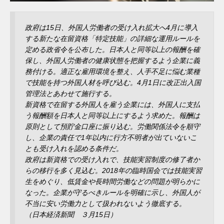
政府は15日、外国人労働者の受け入れ拡大へ4月に導入
する新たな在留資格「特定技能」の詳細な運用ルールを
定める政省令を公布した。日本人と同等以上の報酬を確
保し、外国人労働者の健康状態を把握するよう企業に義
務付ける。適正な雇用環境を整え、人手不足に悩む業種
で技能を持つ外国人材を呼び込む。4月1日に改正出入国
管理法とあわせて施行する。
新資格で在留する外国人を雇う企業には、外国人に支払
う報酬額を日本人と同等以上にするよう求めた。報酬は
原則として預貯金口座に振り込む。労働関係法令を順守
し、企業の責任で1年以内に行方不明者が出ていないこ
とも受け入れを認める条件だ。
政府は新資格での受け入れで、技能実習制度の修了者か
らの移行を多く見込む。2018年の臨時国会では技能実習
生をめぐり、低賃金や長時間労働などの問題が明らかに
なった。企業が守るべきルールを明確に示し、外国人が
不当に安い労働力として扱われないよう徹底する。
（日本経済新聞 ３月15日）