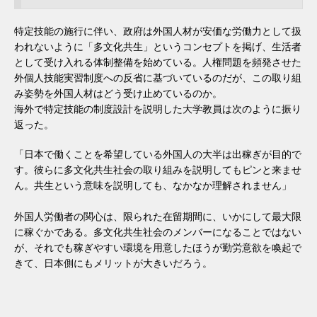
特定技能の施行に伴い、政府は外国人材が安価な労働力として扱
われないように「多文化共生」というコンセプトを掲げ、生活者
として受け入れる体制整備を始めている。人権問題を頻発させた
外個人技能実習制度への反省に基づいているのだが、この取り組
み姿勢を外国人材はどう受け止めているのか。
海外で特定技能の制度設計を説明した大学教員は次のように振り
返った。
「日本で働くことを希望している外国人の大半は出稼ぎが目的で
す。彼らに多文化共生社会の取り組みを説明してもピンと来ませ
ん。共生という意味を説明しても、なかなか理解されません」
外国人労働者の関心は、限られた在留期間に、いかにして最大限
に稼ぐかである。多文化共生社会のメンバーになることではない
が、それでも稼ぎやすい環境を用意したほうが勤労意欲を喚起で
きて、日本側にもメリットが大きいだろう。