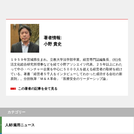
著者情報:
小野 貴史
１９５９年茨城県生まれ。立教大学法学部卒業。経営専門誌編集長、(社)生
活文化総合研究所理事などを経て小野アソシエイツ代表。２５年以上にわた
って中小・ベンチャー企業を中心に５０００人を超える経営者の取材を続け
ている。著書「経営者５千人をインタビューしてわかった成功する会社の新
原則」。分担執筆「Ｍ＆Ａ革命」「医療安全のリーダーシップ論」
この著者の記事を全て見る
カテゴリー
人材/雇用ニュース