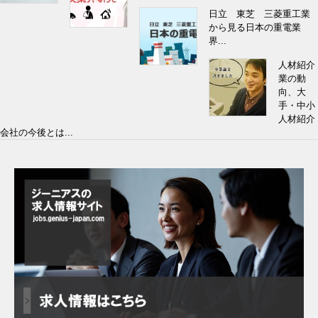
日立 東芝 三菱重工業
から見る日本の重電業
界...
人材紹介
業の動
向、大
手・中小
人材紹介
会社の今後とは...