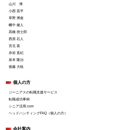
山川 博
小西 晃平
草野 博俊
幡中 健人
髙橋 啓士郎
西原 石人
宮北 葵
赤岩 直紀
泉本 隆治
後藤 大暁
個人の方
ジーニアスの転職支援サービス
転職成功事例
シニア活用.com
ヘッドハンティングFAQ（個人の方）
会社案内