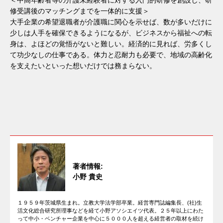
修受講後のマッチングまでを一体的に支援＞
大手企業の希望退職者が介護職に関心を示せば、数が多いだけに
少しは人手を確保できるようになるが、ビジネスから福祉への転
身は、よほどの覚悟がないと難しい。経済的に見れば、労多くし
て功少なしの仕事である。体力と忍耐力も必要で、地域の高齢化
を支えたいといった想いだけでは務まらない。
著者情報:
小野 貴史
１９５９年茨城県生まれ。立教大学法学部卒業。経営専門誌編集長、(社)生
活文化総合研究所理事などを経て小野アソシエイツ代表。２５年以上にわた
って中小・ベンチャー企業を中心に５０００人を超える経営者の取材を続け