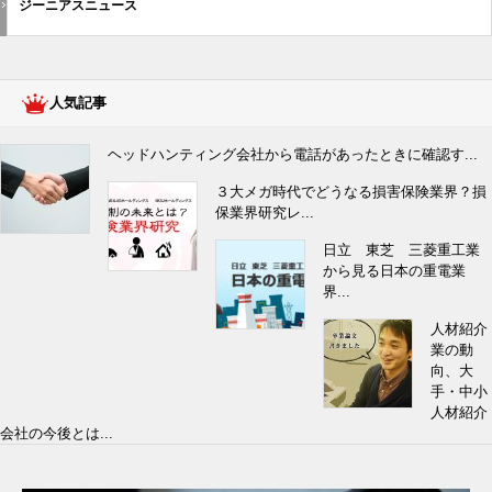
ジーニアスニュース
人気記事
ヘッドハンティング会社から電話があったときに確認す...
３大メガ時代でどうなる損害保険業界？損
保業界研究レ...
日立 東芝 三菱重工業
から見る日本の重電業
界...
人材紹介
業の動
向、大
手・中小
人材紹介
会社の今後とは...