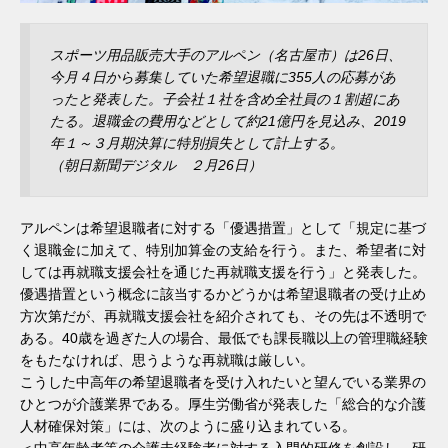
スポーツ用品販売大手のアルペン（名古屋市）は26日、
今月４日から募集していた希望退職に355人の応募があ
ったと発表した。子会社１社を含め全社員の１割超にあ
たる。退職金の費用などとして約21億円を見込み、2019
年１～３月期決算に特別損失として計上する。
（朝日新聞デジタル ２月26日）
アルペンは希望退職者に対する「優遇措置」として「規定に基づ
く退職金に加えて、特別加算金の支給を行う。また、希望者に対
しては再就職支援会社を通じた再就職支援を行う」と発表した。
優遇措置という概念に該当するかどうかは希望退職者の受け止め
方次第だが、再就職支援会社を紹介されても、その先は不透明で
ある。40歳を過ぎた人の場合、最低でも課長職以上の管理職経験
をもたなければ、思うような再就職は厳しい。
こうした中高年の希望退職者を受け入れたいと望んでいる業界の
ひとつが介護業界である。厚生労働省が発表した「総合的な介護
人材確保対策」には、次のように盛り込まれている。
＜中高年齢者等の介護未経験者に対する入門的研修を創設し、研