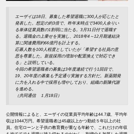
エーザイは18日、募集した希望退職に300人が応じたと
発表した。想定の約3倍で、昨年末時点で3400人余りい
る単体従業員数の1割弱に当たる。3月31日付で退職す
る。退職金の上乗せを実施し、2018年4～12月期連結決
算に関連費用約66億円を計上する。
応募人数を100人程度としていたが「希望する社員の意
思を尊重した。新規採用の増加や配置換えで対応でき
る」と説明している。
今回の希望退職者の募集は3年度連続で行う1回目で、
19、20年度の募集も予定通り実施する方針だ。新薬開発
に力を入れる中で採用も増やしており、組織の新陳代謝
を進める。
（共同通信 １月18日）
公開情報によると、エーザイの従業員平均年齢は44.7歳、平均年
収は1044万円。希望退職者は45歳以上かつ勤続５年以上の社
員。住宅ローンと子供の教育費が重なる年齢で、これだけの年収
を捨ててでも退職に踏み切れるのだから、割増分を加算した退職