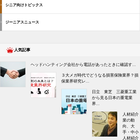
シニア向けトピックス
ジーニアスニュース
人気記事
ヘッドハンティング会社から電話があったときに確認す...
３大メガ時代でどうなる損害保険業界？損
保業界研究レ...
日立 東芝 三菱重工業
から見る日本の重電業
界...
人材紹介
業の動
向、大
手・中小
人材紹介