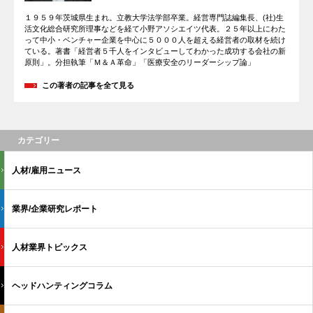
１９５９年茨城県生まれ。立教大学法学部卒業。経営専門誌編集長、(社)生
活文化総合研究所理事などを経て小野アソシエイツ代表。２５年以上にわた
って中小・ベンチャー企業を中心に５０００人を超える経営者の取材を続け
ている。著書「経営者５千人をインタビューしてわかった成功する会社の新
原則」。分担執筆「Ｍ＆Ａ革命」「医療安全のリーダーシップ論」
この著者の記事を全て見る
カテゴリー
人材/雇用ニュース
業界/企業研究レポート
人材業界トピックス
ヘッドハンティングコラム