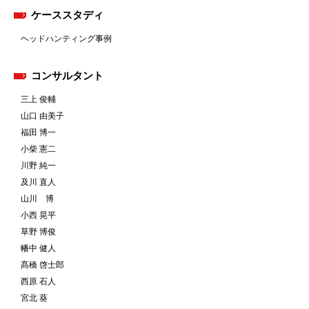
ケーススタディ
ヘッドハンティング事例
コンサルタント
三上 俊輔
山口 由美子
福田 博一
小柴 憲二
川野 純一
及川 直人
山川 博
小西 晃平
草野 博俊
幡中 健人
髙橋 啓士郎
西原 石人
宮北 葵