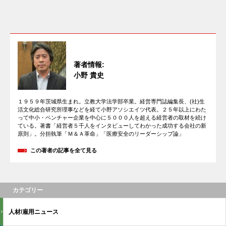
著者情報:
小野 貴史
１９５９年茨城県生まれ。立教大学法学部卒業。経営専門誌編集長、(社)生
活文化総合研究所理事などを経て小野アソシエイツ代表。２５年以上にわた
って中小・ベンチャー企業を中心に５０００人を超える経営者の取材を続け
ている。著書「経営者５千人をインタビューしてわかった成功する会社の新
原則」。分担執筆「Ｍ＆Ａ革命」「医療安全のリーダーシップ論」
この著者の記事を全て見る
カテゴリー
人材/雇用ニュース