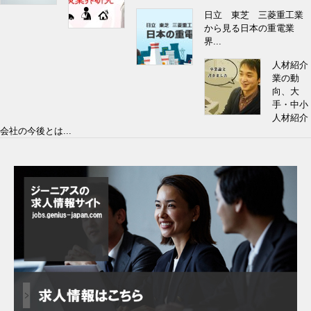
日立 東芝 三菱重工業
から見る日本の重電業
界...
人材紹介
業の動
向、大
手・中小
人材紹介
会社の今後とは...