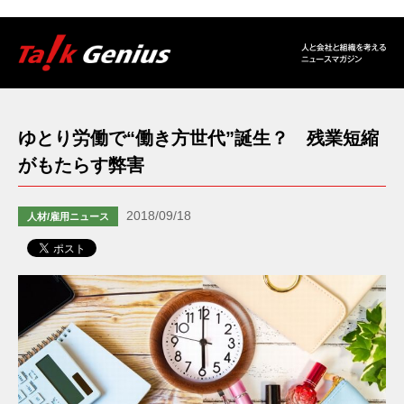
ゆとり労働で“働き方世代”誕生？ 残業短縮
がもたらす弊害
2018/09/18
人材/雇用ニュース