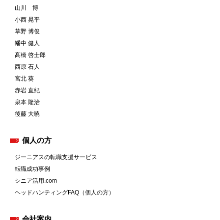
山川 博
小西 晃平
草野 博俊
幡中 健人
髙橋 啓士郎
西原 石人
宮北 葵
赤岩 直紀
泉本 隆治
後藤 大暁
個人の方
ジーニアスの転職支援サービス
転職成功事例
シニア活用.com
ヘッドハンティングFAQ（個人の方）
会社案内