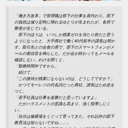
「働き方改革」で管理職は部下の仕事を肩代わり。部下
の負担は減り定時に帰れるゆとりが生まれたが、各所で
弊害が生じている。
部下のほうは、いつしか残業ゼロを当たり前だと思う
ようになったと、大手商社で働く40代前半の課長は明か
す。取引先との会食の席で、部下のスマートフォンがメ
ールの着信音を鳴らした。だが会が終わってもメールを
確認しない。わけを聞くと、
「勤務時間外ですから」
続けて、
「この接待が残業にならないのは、どうしてですか？」
かつてモーレツの代名詞だった商社。課長はため息を
つく。
「若手社員は仕事を楽勝だと思っていますよ」
だがハラスメントの意識も高まり、強く指導しにく
い。
「自分は修羅場をくぐって育ってきた。それ以外の部下
教育法は知らないですね……」