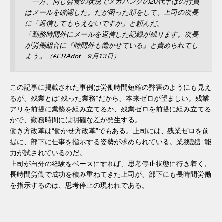
一方、同じ会食の状況でメガバンクの20代半ばの行員
はメールを確認した。だが困った顔をして、上司の次長
に「返信してもらえないですか」と頼んだ。
「勤務時間外にメールを返信した記録が残ります。次長
が労働組合に『時間外も働かせている』と責められてし
まう」（AERAdot 9月13日）
この記事に掲載された事例は労働時間短縮の弊害のようにも見え
るが、残業とは“残った業務”だから、本来ゼロが望ましい。残業
アリを前提に業務を組み立てるか、残業ゼロを前提に組み立てる
かで、勤務時間には明確な差が発生する。
働き方改革は“働かせ方改革”でもある。上司には、残業ゼロを前
提に、部下に仕事を指示する姿勢が求められている。業務設計能
力が試されているのだ。
上司が自分の経験をベースにすれば、思考停止状態に行き着く。
長時間労働で成功を積み重ねてきた上司が、部下にも長時間労働
を指示するのは、思考停止の現われである。