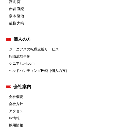
宮北 葵
赤岩 直紀
泉本 隆治
後藤 大暁
個人の方
ジーニアスの転職支援サービス
転職成功事例
シニア活用.com
ヘッドハンティングFAQ（個人の方）
会社案内
会社概要
会社方針
アクセス
IR情報
採用情報