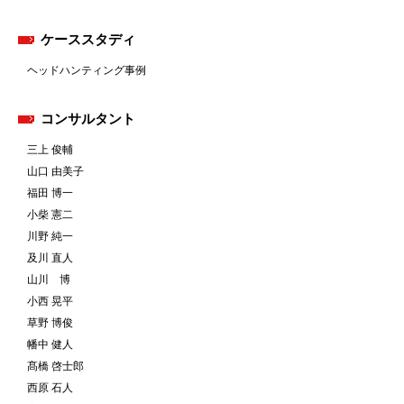
ケーススタディ
ヘッドハンティング事例
コンサルタント
三上 俊輔
山口 由美子
福田 博一
小柴 憲二
川野 純一
及川 直人
山川 博
小西 晃平
草野 博俊
幡中 健人
髙橋 啓士郎
西原 石人