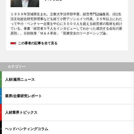
１９５９年茨城県生まれ。立教大学法学部卒業。経営専門誌編集長、(社)生
活文化総合研究所理事などを経て小野アソシエイツ代表。２５年以上にわた
って中小・ベンチャー企業を中心に５０００人を超える経営者の取材を続け
ている。著書「経営者５千人をインタビューしてわかった成功する会社の新
原則」。分担執筆「Ｍ＆Ａ革命」「医療安全のリーダーシップ論」
この著者の記事を全て見る
カテゴリー
人材/雇用ニュース
業界/企業研究レポート
人材業界トピックス
ヘッドハンティングコラム