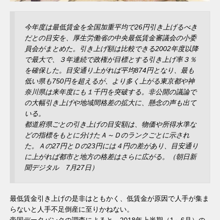
今年度は最低賃金を全国加重平均で26円引き上げるべき
だとの目安を、厚生労働省の中央最低賃金審議会の小委
員会がまとめた。引き上げ額は比較できる2002年度以降
で最大で、３年連続で政権が目標とする引き上げ率３％
を確保した。目安通り上がれば平均874円となり、最も
低い県も750円を超えるが、より多く上がる東京都や神
奈川県は来年度にも１千円を突破する。非公開の議論で
の大幅引き上げや地域間格差の拡大に、懸念の声も出て
いる。
都道府県ごとの引き上げの目安額は、物価や所得水準な
どの指標をもとに分けたＡ～Ｄのランクごとに示され
た。Ａの27円とＤの23円には４円の差があり、目安通り
に上がれば都市と地方の格差はさらに広がる。（朝日新
聞デジタル 7月27日）
最低賃金引き上げの是非はともかく、低賃金が原因で人手が集ま
らないと人手不足倒産に至りかねない。
帝国データバンクの調査によると、2018年上半期（1～6月）の