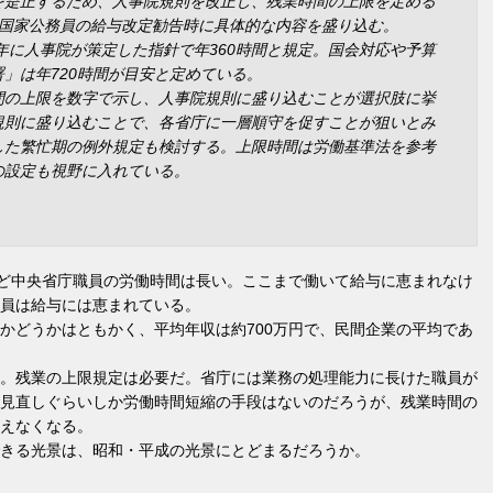
を是正するため、人事院規則を改正し、残業時間の上限を定める
う国家公務員の給与改定勧告時に具体的な内容を盛り込む。
9年に人事院が策定した指針で年360時間と規定。国会対応や予算
」は年720時間が目安と定めている。
間の上限を数字で示し、人事院規則に盛り込むことが選択肢に挙
規則に盛り込むことで、各省庁に一層順守を促すことが狙いとみ
した繁忙期の例外規定も検討する。上限時間は労働基準法を参考
の設定も視野に入れている。
ほど中央省庁職員の労働時間は長い。ここまで働いて給与に恵まれなけ
員は給与には恵まれている。
かどうかはともかく、平均年収は約700万円で、民間企業の平均であ
。残業の上限規定は必要だ。省庁には業務の処理能力に長けた職員が
見直しぐらいしか労働時間短縮の手段はないのだろうが、残業時間の
えなくなる。
きる光景は、昭和・平成の光景にとどまるだろうか。