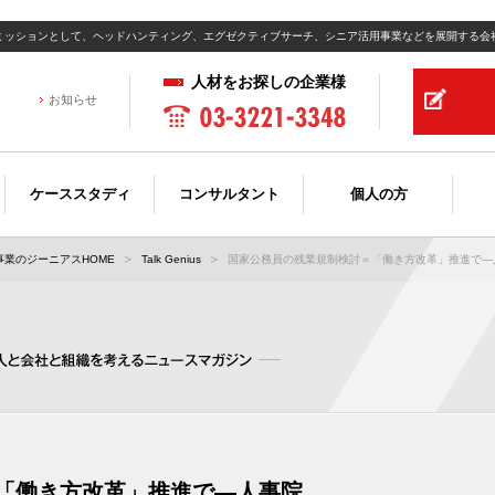
ミッションとして、ヘッドハンティング、エグゼクティブサーチ、シニア活用事業などを展開する会
人材をお探しの企業様
お知らせ
ケーススタディ
コンサルタント
個人の方
業のジーニアスHOME
Talk Genius
国家公務員の残業規制検討＝「働き方改革」推進で―人事
「働き方改革」推進で―人事院