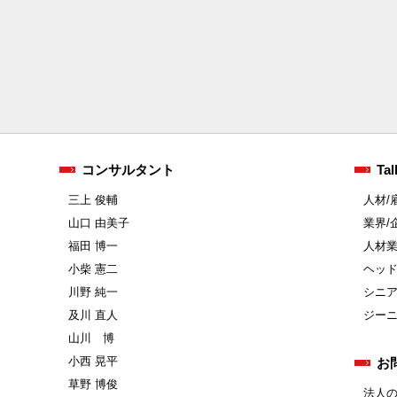
コンサルタント
Tal
三上 俊輔
人材/
山口 由美子
業界/
福田 博一
人材
小柴 憲二
ヘッ
川野 純一
シニ
及川 直人
ジー
山川 博
小西 晃平
お
草野 博俊
法人