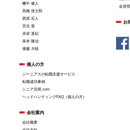
幡中 健人
会員
髙橋 啓士郎
西原 石人
お
宮北 葵
赤岩 直紀
泉本 隆治
後藤 大暁
個人の方
ジーニアスの転職支援サービス
転職成功事例
シニア活用.com
ヘッドハンティングFAQ（個人の方）
会社案内
会社概要
会社方針