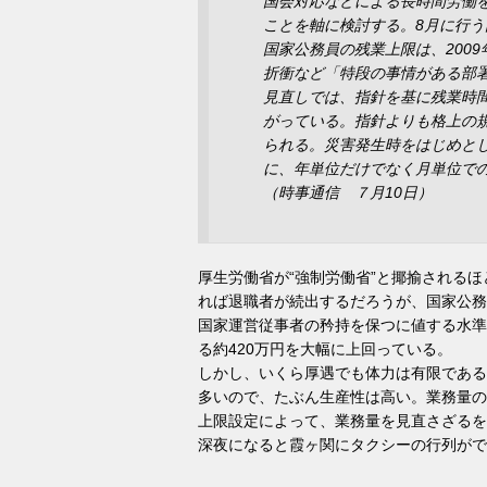
国会対応などによる長時間労働
ことを軸に検討する。8月に行
国家公務員の残業上限は、200
折衝など「特段の事情がある部署
見直しでは、指針を基に残業時
がっている。指針よりも格上の
られる。災害発生時をはじめと
に、年単位だけでなく月単位で
（時事通信 ７月10日）
厚生労働省が“強制労働省”と揶揄される
れば退職者が続出するだろうが、国家公務
国家運営従事者の矜持を保つに値する水準
る約420万円を大幅に上回っている。
しかし、いくら厚遇でも体力は有限である
多いので、たぶん生産性は高い。業務量の
上限設定によって、業務量を見直さざるを
深夜になると霞ヶ関にタクシーの行列がで