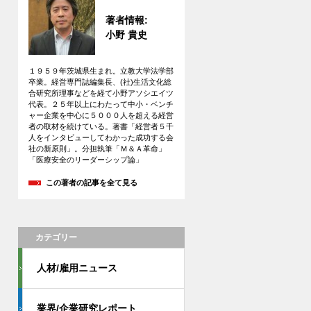
著者情報:
小野 貴史
１９５９年茨城県生まれ。立教大学法学部
卒業。経営専門誌編集長、(社)生活文化総
合研究所理事などを経て小野アソシエイツ
代表。２５年以上にわたって中小・ベンチ
ャー企業を中心に５０００人を超える経営
者の取材を続けている。著書「経営者５千
人をインタビューしてわかった成功する会
社の新原則」。分担執筆「Ｍ＆Ａ革命」
「医療安全のリーダーシップ論」
この著者の記事を全て見る
カテゴリー
人材/雇用ニュース
業界/企業研究レポート