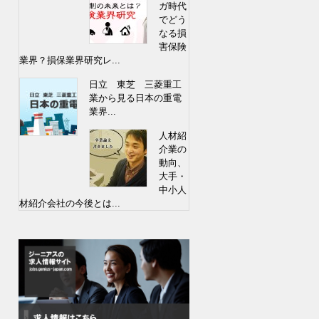
ガ時代
でどう
なる損
害保険
業界？損保業界研究レ...
日立 東芝 三菱重工
業から見る日本の重電
業界...
人材紹
介業の
動向、
大手・
中小人
材紹介会社の今後とは...