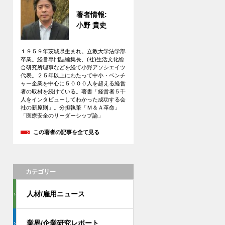
著者情報:
小野 貴史
１９５９年茨城県生まれ。立教大学法学部
卒業。経営専門誌編集長、(社)生活文化総
合研究所理事などを経て小野アソシエイツ
代表。２５年以上にわたって中小・ベンチ
ャー企業を中心に５０００人を超える経営
者の取材を続けている。著書「経営者５千
人をインタビューしてわかった成功する会
社の新原則」。分担執筆「Ｍ＆Ａ革命」
「医療安全のリーダーシップ論」
この著者の記事を全て見る
カテゴリー
人材/雇用ニュース
業界/企業研究レポート