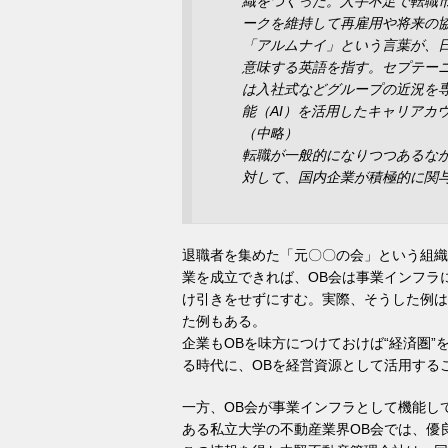
織をつくった。人手不足で転職
ークを維持して再雇用や将来の
「アルムナイ」という言葉が、
意味する英語を指す。セプテー
は入社式などグループの近況を
能（AI）を活用したキャリアカ
（中略）
転職が一般的になりつつあるな
対して、国内企業が積極的に関与
退職者を集めた「元〇〇の会」という組織
業を成立できれば、OB会は事業インフラ
け引きをせずにすむ。実際、そうした例は
た例もある。
企業もOBを味方につけておけば“経済圏
る時代に、OBを経営資源として活用する
一方、OB会が事業インフラとして機能し
ある私立大学の不動産業界OB会では、優