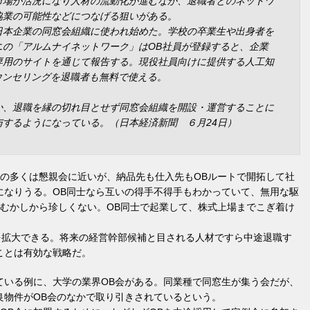
市場が活況になり人材の流動化が進むなか、退職者とのネットワ
協業の可能性などにつなげる狙いがある。
日本企業の同窓会組織に使われ始めた。学校の卒業生や出身者を
ニの「アルムナイネットワーク」はOB社員が登録すると、企業
専用のサイトを通じて報告する。現役社員向けに提供する人工知
ウンセリングを退職者も無料で使える。
か、退職を縁の切れ目とせず同窓会組織を開設・運営することに
するようになっている。（日本経済新聞 ６月24日）
の多くは懇親会に近いが、納品先も仕入先もOBルートで開拓して社
になりうる。OB同士なら互いの得手不得手もわかっていて、無用な駆
むかしから珍しくない。OB同士で起業して、株式上場までこぎ着け
”を拡大できる。将来の経営幹部候補と目される人材ですら中途退職す
ことは有効な戦略だ。
ている例に、大学の業界OB会がある。同業種で同窓生が集う会だが、
良物件がOB会のなかで取り引きされているという。