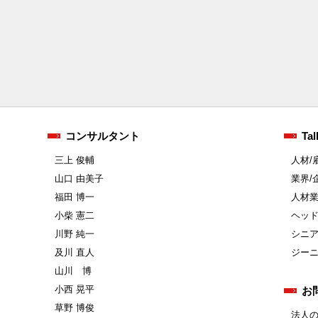
コンサルタント
Tal
三上 俊輔
人材/
山口 由美子
業界/
福田 博一
人材
小柴 憲二
ヘッ
川野 純一
シニ
及川 直人
ジー
山川 博
小西 晃平
お
草野 博俊
法人