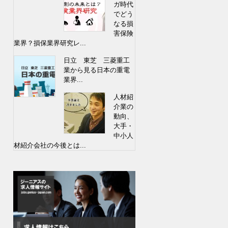
ガ時代
でどう
なる損
害保険
業界？損保業界研究レ...
日立 東芝 三菱重工
業から見る日本の重電
業界...
人材紹
介業の
動向、
大手・
中小人
材紹介会社の今後とは...