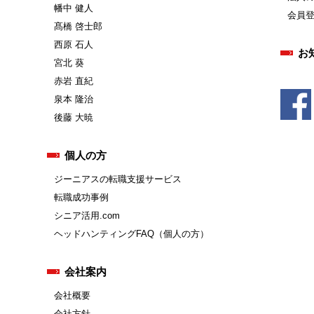
幡中 健人
会員
髙橋 啓士郎
西原 石人
お
宮北 葵
赤岩 直紀
泉本 隆治
後藤 大暁
個人の方
ジーニアスの転職支援サービス
転職成功事例
シニア活用.com
ヘッドハンティングFAQ（個人の方）
会社案内
会社概要
会社方針