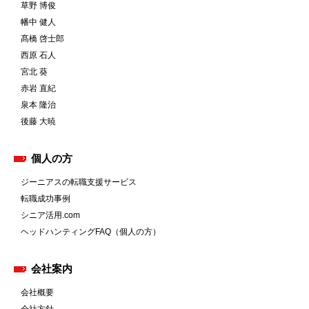
草野 博俊
幡中 健人
髙橋 啓士郎
西原 石人
宮北 葵
赤岩 直紀
泉本 隆治
後藤 大暁
個人の方
ジーニアスの転職支援サービス
転職成功事例
シニア活用.com
ヘッドハンティングFAQ（個人の方）
会社案内
会社概要