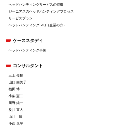
ヘッドハンティングサービスの特徴
ジーニアスのヘッドハンティングプロセス
サービスプラン
ヘッドハンティングFAQ（企業の方）
ケーススタディ
ヘッドハンティング事例
コンサルタント
三上 俊輔
山口 由美子
福田 博一
小柴 憲二
川野 純一
及川 直人
山川 博
小西 晃平