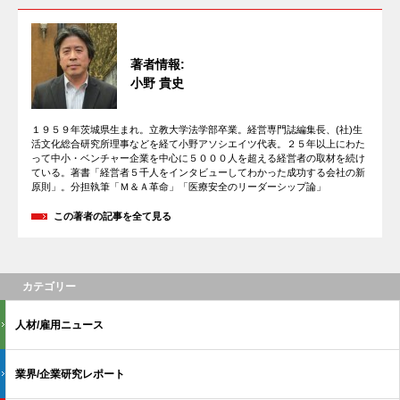
著者情報:
小野 貴史
１９５９年茨城県生まれ。立教大学法学部卒業。経営専門誌編集長、(社)生
活文化総合研究所理事などを経て小野アソシエイツ代表。２５年以上にわた
って中小・ベンチャー企業を中心に５０００人を超える経営者の取材を続け
ている。著書「経営者５千人をインタビューしてわかった成功する会社の新
原則」。分担執筆「Ｍ＆Ａ革命」「医療安全のリーダーシップ論」
この著者の記事を全て見る
カテゴリー
人材/雇用ニュース
業界/企業研究レポート