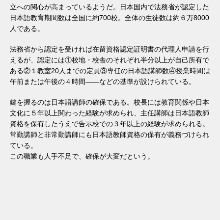
立への関心が高まっているようだ。日本国内で法務省が認定した
日本語教育期間数は全国に約700校。全体の生徒数は約６万8000
人である。
法務省から認定を受ければ在留資格認定証明書の代理人申請を行
えるが、認定には①校地・校舎のそれぞれ半分以上が自己所有で
ある②１教室20人までの定員③専任の日本語講師数④授業時間は
午前または午後の４時間――などの基準が設けられている。
鍵を握るのは日本語講師の確保である。校長には教育関係や日本
文化に５年以上関わった経験が求められ、主任講師は日本語教師
資格を保有したうえで告示校での３年以上の経験が求められる。
常勤講師と非常勤講師にも日本語教師資格の保有が義務づけられ
ている。
この職業も人手不足で、確保が大変だという。