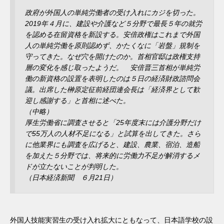
政府が外国人の単純労働者の受け入れにカジを切った。
2019年４月に、建設や介護など５分野で最長５年の就労
を認める在留資格を新設する。安倍政権はこれまで外国
人の単純労働を原則認めず、かたくなに「岩盤」規制を
守ってきた。なぜ穴を開けたのか。首相官邸は政権支持
層の変化を感じ取ったようだ。 安倍晋三首相が単純労
働の新資格の設置を表明したのは５日の経済財政諮問会
議。出席した榊原定征前経団連会長は「経済界として歓
迎し感謝する」と首相に述べた。
（中略）
厚生労働省に調査させると「25年度末には介護分野だけ
で55万人の人材不足になる」と試算を出してきた。さら
に他業界にも調査を広げると、建設、農業、宿泊、造船
を加えた５分野では、将来的に労働力不足が解消するメ
ドが立たないことが判明した。
（日本経済新聞 ６月21日）
外国人技能実習生の受け入れ拡大にともなって、日本語学校の設